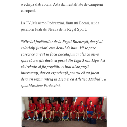
o echipa slab cotata. Asta da mentalitate de campioni
europeni.
La TV, Massimo Pedrazzini, finul lui Becali, lauda
jucatorii luati de Steaua de la Regal Sport.
”Nivelul jucătorilor de la Regal București, dar și al
celorlalți juniori, este destul de bun. Mi se pare
corect ce a vrut să facă Lăcătuș, mai ales că mi-a
spus că nu știe dacă va porni din Liga 3 sau Liga 4 și
că trebuie să fie pregătit.
A luat niște puști
interesanți, dar cu experiență, pentru că au jucat
deja un sezon întreg în Liga 4, cu Atletico Madrid”
, a
spus Massimo Perdazzini.