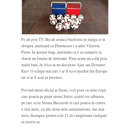
Pe alt post TV, Becali arunca blasfemii in stanga si in
dreapta, anuntand ca Dumnezeu i-a adus Viktoria
Plzen. In acelasi timp, ameninta ca o sa cumpere in
sfarsit un fundas de milioane. Pana acum nu a dat prea
multi bani, de frica sa nu dea peste Ajax sau Dynamo
Kiev. O echipa mai tare l-ar fi scos imediat din Europa
iar el ar fi iesit in pierdere.
Privind siteul oficial al Stelei, vezi poze cu niste copii
care poarta pe piept stema Stelei, scutul ros-albastru,
pe care scrie Steaua Bucuresti si care poarta in centru
o stea aurie, cu alte doua stele asemanatoare, dar mai
mici, deasupra, pentru cele 21 de campionate castigate
in istoria sa.