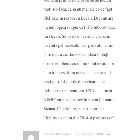
moti s-o faca, ca sa nu mai zic ca de fapt
FRF este in razboi cu Becali. Deci nu are
niciun logica sa spui ca Frf e subordonata
lui Becali. Se va da un verdict clar si in
privinta palmaresului dar pana atunci imi
pare rau sa zic dar deocamdata sunteți
doar o emblema cu nume si lot de amatori
l.. in tot acest timp marca aia pe care ati
castigat-o isi pierde din valoare pt ca
trebuiebsa recunoastem, CSA nu a facut
NIMIC ca sa valorifice in vreun fel marca
Steaua. Cate fulare, cate tricouri cu
Lăcătuș a vandut din 2014 si pana astazi?
Steaua Libera · iulie 17, 2017 at 15:50:06 · →