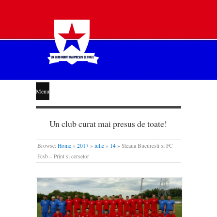
STEAUA
Menu
LIBERĂ
Un club curat mai presus de toate!
Browse:
Home
»
2017
»
iulie
»
14
»
Steaua Bucuresti si FC
Fcsb – Print si cersetor