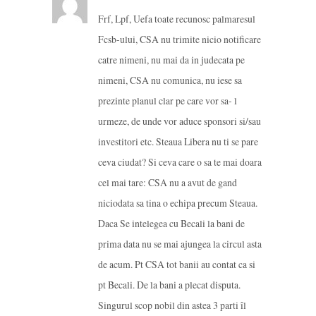
Frf, Lpf, Uefa toate recunosc palmaresul
Fcsb-ului, CSA nu trimite nicio notificare
catre nimeni, nu mai da in judecata pe
nimeni, CSA nu comunica, nu iese sa
prezinte planul clar pe care vor sa- l
urmeze, de unde vor aduce sponsori si/sau
investitori etc. Steaua Libera nu ti se pare
ceva ciudat? Si ceva care o sa te mai doara
cel mai tare: CSA nu a avut de gand
niciodata sa tina o echipa precum Steaua.
Daca Se intelegea cu Becali la bani de
prima data nu se mai ajungea la circul asta
de acum. Pt CSA tot banii au contat ca si
pt Becali. De la bani a plecat disputa.
Singurul scop nobil din astea 3 parti îl