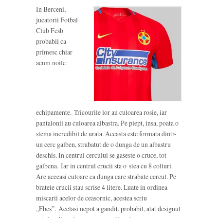
In Berceni,
jucatorii Fotbal
Club Fcsb
probabil ca
primesc chiar
acum noile
echipamente. Tricourile lor au culoarea rosie, iar
pantalonii au culoarea albastra. Pe piept, insa, poata o
stema incredibil de urata. Aceasta este formata dintr-
un cerc galben, strabatut de o dunga de un albastru
deschis. In centrul cercului se gaseste o cruce, tot
galbena. Iar in centrul crucii sta o stea cu 8 colturi.
Are aceeasi culoare ca dunga care strabate cercul. Pe
bratele crucii stau scrise 4 litere. Luate in ordinea
miscarii acelor de ceasornic, acestea scriu
„Fbcs”. Acelasi nepot a gandit, probabil, atat designul