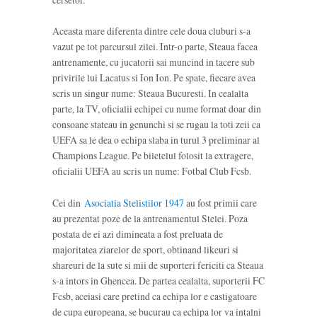
Aceasta mare diferenta dintre cele doua cluburi s-a
vazut pe tot parcursul zilei. Intr-o parte, Steaua facea
antrenamente, cu jucatorii sai muncind in tacere sub
privirile lui Lacatus si Ion Ion. Pe spate, fiecare avea
scris un singur nume: Steaua Bucuresti. In cealalta
parte, la TV, oficialii echipei cu nume format doar din
consoane stateau in genunchi si se rugau la toti zeii ca
UEFA sa le dea o echipa slaba in turul 3 preliminar al
Champions League. Pe biletelul folosit la extragere,
oficialii UEFA au scris un nume: Fotbal Club Fcsb.
Cei din
Asociatia Stelistilor 1947
au fost primii care
au prezentat poze de la antrenamentul Stelei. Poza
postata de ei azi dimineata a fost preluata de
majoritatea ziarelor de sport, obtinand likeuri si
shareuri de la sute si mii de suporteri fericiti ca Steaua
s-a intors in Ghencea. De partea cealalta, suporterii FC
Fcsb, aceiasi care pretind ca echipa lor e castigatoare
de cupa europeana, se bucurau ca echipa lor va intalni