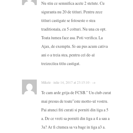
Nu stiu ce semnifica acele 2 stelute. Cu
siguranta nu 20 de titluri. Pentru zece
titluri castigate se foloseste o stea
traditionala, cu 5 colturi. Nu una cu opt.
Toata lumea face asa. Poti verifica. La
Ajax, de exemplu. Si-au pus acum cativa
ani o a treia stea, pentru cel de-al
treizecilea titlu castigat.
Mikele · iulie 14, 2017 at 23:15:10 · →
Te cam arde grija de FCSB.” Un club curat
mai presus de toate”este motto-ul vostru.
Pai atunci fiti curati si porniti din liga a 5
a. De ce vreti sa porniti din liga a 4 a sau a
3a? Ar fi clumea sa va bage in liga a3 a.