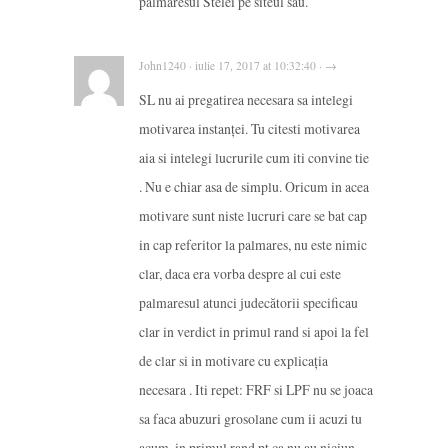
palmaresul Stelei pe siteul sau.
John1240 · iulie 17, 2017 at 10:32:40 · →
SL nu ai pregatirea necesara sa intelegi
motivarea instanței. Tu citesti motivarea
aia si intelegi lucrurile cum iti convine tie
. Nu e chiar asa de simplu. Oricum in acea
motivare sunt niste lucruri care se bat cap
in cap referitor la palmares, nu este nimic
clar, daca era vorba despre al cui este
palmaresul atunci judecătorii specificau
clar in verdict in primul rand si apoi la fel
de clar si in motivare cu explicația
necesara . Iti repet: FRF si LPF nu se joaca
sa faca abuzuri grosolane cum ii acuzi tu
acum, in primul rand pt ca nu au niciun