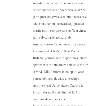
suporterului fecesebist: nu încetează să
critice apartenența CSA Steaua la MApN
și originea bolșevică a clubului (ceea ce e
adevărat), dar nu încetează să jignească
marile glorii sportive care au făcut cinste
șării sub culorile acestui club.
Am mai spus-o: în comunism, care ne-a
fost impus de URSS, SUA și Marea
Britanie, performanța în sport presupunea
apartenența la unul dintre cluburile MAPn
si MAI (MI). Performanțele sportive se
puteau obține și de către alte echipe
sportive (vezi Universitatea Craiova la
fotbal), dar mult mai dificil și fără o
continuitate remarcabilă.
Deci, hotărâți-vă, ori fiți anticomuniști