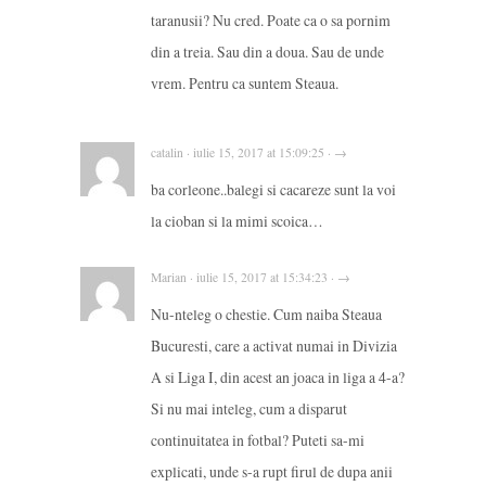
taranusii? Nu cred. Poate ca o sa pornim
din a treia. Sau din a doua. Sau de unde
vrem. Pentru ca suntem Steaua.
catalin · iulie 15, 2017 at 15:09:25 · →
ba corleone..balegi si cacareze sunt la voi
la cioban si la mimi scoica…
Marian · iulie 15, 2017 at 15:34:23 · →
Nu-nteleg o chestie. Cum naiba Steaua
Bucuresti, care a activat numai in Divizia
A si Liga I, din acest an joaca in liga a 4-a?
Si nu mai inteleg, cum a disparut
continuitatea in fotbal? Puteti sa-mi
explicati, unde s-a rupt firul de dupa anii