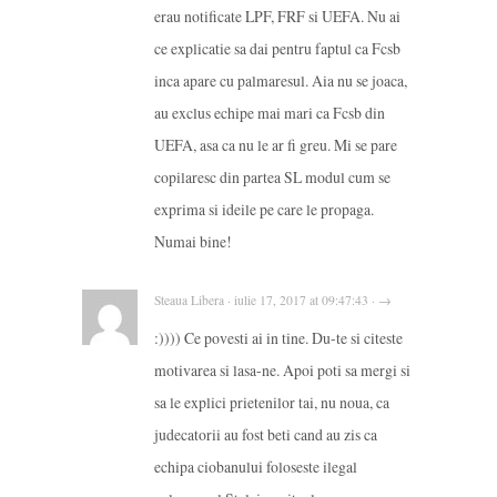
erau notificate LPF, FRF si UEFA. Nu ai
ce explicatie sa dai pentru faptul ca Fcsb
inca apare cu palmaresul. Aia nu se joaca,
au exclus echipe mai mari ca Fcsb din
UEFA, asa ca nu le ar fi greu. Mi se pare
copilaresc din partea SL modul cum se
exprima si ideile pe care le propaga.
Numai bine!
Steaua Libera · iulie 17, 2017 at 09:47:43 · →
:)))) Ce povesti ai in tine. Du-te si citeste
motivarea si lasa-ne. Apoi poti sa mergi si
sa le explici prietenilor tai, nu noua, ca
judecatorii au fost beti cand au zis ca
echipa ciobanului foloseste ilegal