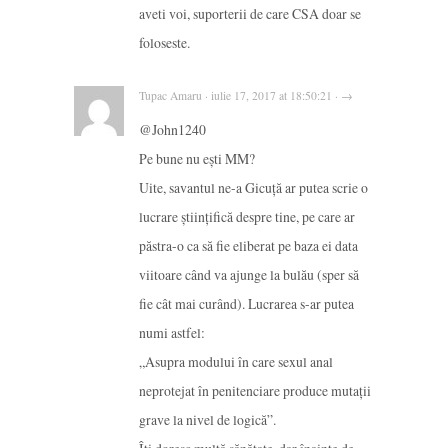
aveti voi, suporterii de care CSA doar se
foloseste.
Tupac Amaru · iulie 17, 2017 at 18:50:21 · →
@John1240
Pe bune nu ești MM?
Uite, savantul ne-a Gicuță ar putea scrie o
lucrare științifică despre tine, pe care ar
păstra-o ca să fie eliberat pe baza ei data
viitoare când va ajunge la bulău (sper să
fie cât mai curând). Lucrarea s-ar putea
numi astfel:
„Asupra modului în care sexul anal
neprotejat în penitenciare produce mutații
grave la nivel de logică”.