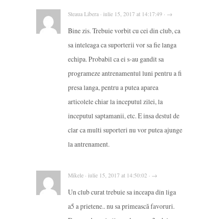
Steaua Libera · iulie 15, 2017 at 14:17:49 · →
Bine zis. Trebuie vorbit cu cei din club, ca
sa inteleaga ca suporterii vor sa fie langa
echipa. Probabil ca ei s-au gandit sa
programeze antrenamentul luni pentru a fi
presa langa, pentru a putea aparea
articolele chiar la inceputul zilei, la
inceputul saptamanii, etc. E insa destul de
clar ca multi suporteri nu vor putea ajunge
la antrenament.
Mikele · iulie 15, 2017 at 14:50:02 · →
Un club curat trebuie sa inceapa din liga
a5 a prietene.. nu sa primească favoruri.