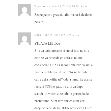
Tupac Amaru · iulie 15, 2017 at 18:36:14 · →
Scuze pentru greșeli, editarea lasă de dorit
pe site.
adrian · iulie 15, 2017 at 22:23:05 · →
STEAUA LIBERA
Stiu ca palmaresul e al stelei insa nu stiu
cum se va proceda ca uefa sa nu mai
considere FCSb ca si continuatore ca aici e
marea problema , de ce CSA nu trimite
catre uefa notificari? odata lamurite aceste
lucruri FCSb e gata, nu uita ca dupa
scandalul valiza ei se afla in perioada de
probatiune. Sunt tare curios cum vor
darjudeca cei de la UEFA acest caz, FCSb