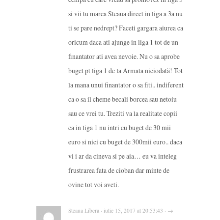
si vii tu marea Steaua direct in liga a 3a nu
ti se pare nedrept? Faceti gargara aiurea ca
oricum daca ati ajunge in liga 1 tot de un
finantator ati avea nevoie. Nu o sa aprobe
buget pt liga 1 de la Armata niciodată! Tot
la mana unui finantator o sa fiti.. indiferent
ca o sa il cheme becali borcea sau netoiu
sau ce vrei tu. Treziti va la realitate copii
ca in liga 1 nu intri cu buget de 30 mii
euro si nici cu buget de 300mii euro.. daca
vi i ar da cineva si pe aia… eu va inteleg
frustrarea fata de cioban dar minte de
ovine tot voi aveti.
Steaua Libera · iulie 15, 2017 at 20:53:43 · →