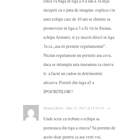
Daca va baga in liga a 4 a sau a 3a deja
incepeti cu o pata de imagine. explica-i tu
unei echipe care de 10 ani se chinuie sa
promoveze in liga a 3 a Si vii tu Steaua,
echipa Armatei, si ye inscrii direct in liga
3a ca „asa iti permite regulamentul”.
Niciun regulament nu permite asa ceva,
daca se intampla asta inseamna ca cineva
ti- a facut un cadou in detrimentul
altcuiva. Porniti din luga a5 a
IPOCRITILOR!!
Steaua Libera · iulie 15, 2017 at 15:54:19 · →
Unde scrie ca trebuie o echipa sa
porneasca din liga a cincea? Sa pornim de
acolo doar pentru ca asa vreti voi,