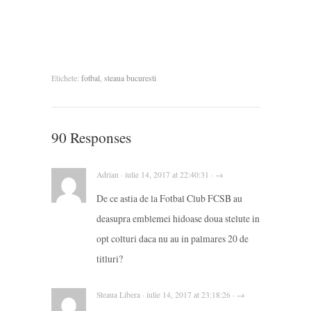
Etichete:
fotbal
,
steaua bucuresti
90 Responses
Adrian · iulie 14, 2017 at 22:40:31 · →
De ce astia de la Fotbal Club FCSB au
deasupra emblemei hidoase doua stelute in
opt colturi daca nu au in palmares 20 de
titluri?
Steaua Libera · iulie 14, 2017 at 23:18:26 · →