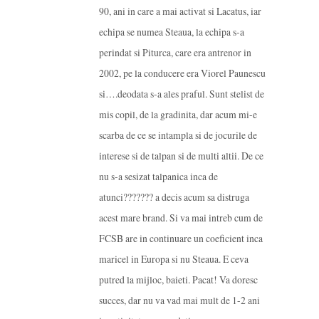
90, ani in care a mai activat si Lacatus, iar
echipa se numea Steaua, la echipa s-a
perindat si Piturca, care era antrenor in
2002, pe la conducere era Viorel Paunescu
si….deodata s-a ales praful. Sunt stelist de
mis copil, de la gradinita, dar acum mi-e
scarba de ce se intampla si de jocurile de
interese si de talpan si de multi altii. De ce
nu s-a sesizat talpanica inca de
atunci??????? a decis acum sa distruga
acest mare brand. Si va mai intreb cum de
FCSB are in continuare un coeficient inca
maricel in Europa si nu Steaua. E ceva
putred la mijloc, baieti. Pacat! Va doresc
succes, dar nu va vad mai mult de 1-2 ani