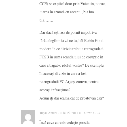
CCE) se explică doar prin Valentin, noroc,
luarea în armată cu arcanul, bla bla
bla…….
Dar dacă ești așa de pornit împotriva
fărădelegilor, ia zi-ne tu, băi Robin Hood
modern în ce divizie trebuia retrogradată
FCSB în urma scandalului de corupție în
care a băgat-o idolul vostru? De exemplu
în aceeași divizie în care a fost
retrogradată FC Argeș, cumva, pentru
aceeași infracțiune?
Acum îți dai seama cât de prostovan ești?
Tupac Amaru · iulie 15, 2017 at 18:29:33 · →
Încă ceva care dovedește prostia