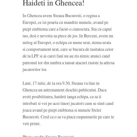
Haideti in Ghencea!
In Ghencea avem Steaua Bucuresti, o regina a
Europei, ce isi poarta cu mandrie numele, avand pe
piept emblema care a facut-o cunoscuta. Sta cu capul
sus, desi e nevoita sa plece de jos. In Berceni, avem un
milog al Europei, o echipa cu nume urat, stema urata
si comportament urat, care se bucura de lasitatea celor
de la LPF si ai carei fani nu au zis nimic atunci cand
patronul lor din umbra a lansat atacuri rasiste la adresa
jucatorilor lor.
Luni, 17 iulie, de la ora 9.30, Steaua va tine in
Ghencea un antrenament deschis publicului. Daca
aveti posibilitatea, haideti langa echipa, ca sa ii
intrebati si voi pe acei tineri jucatori cum se simt cand
joaca avand pe piept emblema si numele Stelei
Bucuresti. Cred ca o sa va placa raspunsurile pe care le
veti primi.
Photo credit:
Steaua Bucuresti