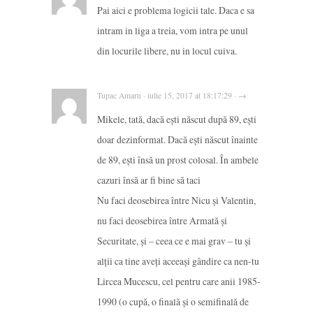
Pai aici e problema logicii tale. Daca e sa
intram in liga a treia, vom intra pe unul
din locurile libere, nu in locul cuiva.
Tupac Amaru · iulie 15, 2017 at 18:17:29 · →
Mikele, tată, dacă ești născut după 89, ești
doar dezinformat. Dacă ești născut înainte
de 89, ești însă un prost colosal. În ambele
cazuri însă ar fi bine să taci
Nu faci deosebirea între Nicu și Valentin,
nu faci deosebirea între Armată și
Securitate, și – ceea ce e mai grav – tu și
alții ca tine aveți aceeași gândire ca nen-tu
Lircea Mucescu, cel pentru care anii 1985-
1990 (o cupă, o finală și o semifinală de