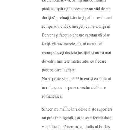
până la capăt (și în acest caz nu văd de ce
doriți să preluați istoria și palmaresul unei
echipe sovietice), mergeți cu ne-a Gigi în
Berceni și faceți o chestie capitalistă (dar
feriți-vă buzunarele, sfatul meu). ori
recunpoașteți decizia justiției și nu vă mai
dovediți limitele intelectului cu fiecare
post pe care îl afișați.
Nu se poate și cu p*** în cur și cu sufletul
în rai, așa cum spune o veche zicătoare
românească.
Sincer, nu mă încântă deloc niște suporteri
nu prea inteligență, așa că aș fi fericit dacă
v-ați duce lână nen-tu, capitalistul borfaș.