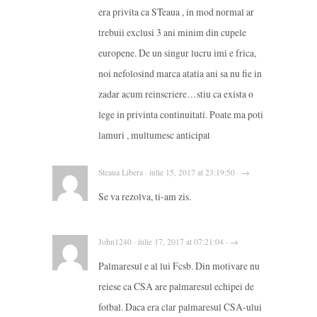
era privita ca STeaua , in mod normal ar
trebuii exclusi 3 ani minim din cupele
europene. De un singur lucru imi e frica,
noi nefolosind marca atatia ani sa nu fie in
zadar acum reinscriere…stiu ca exista o
lege in privinta continuitati. Poate ma poti
lamuri , multumesc anticipat
Steaua Libera · iulie 15, 2017 at 23:19:50 · →
Se va rezolva, ti-am zis.
John1240 · iulie 17, 2017 at 07:21:04 · →
Palmaresul e al lui Fcsb. Din motivare nu
reiese ca CSA are palmaresul echipei de
fotbal. Daca era clar palmaresul CSA-ului