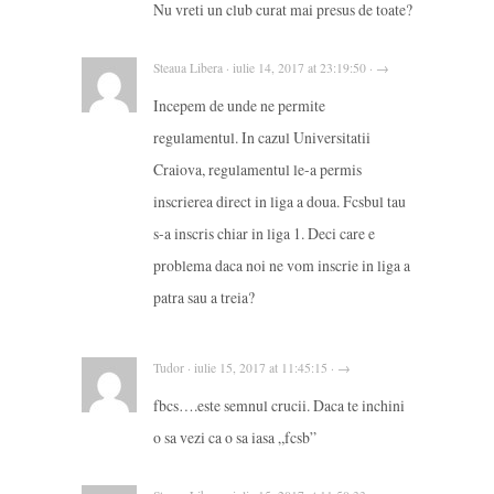
Nu vreti un club curat mai presus de toate?
Steaua Libera · iulie 14, 2017 at 23:19:50 · →
Incepem de unde ne permite
regulamentul. In cazul Universitatii
Craiova, regulamentul le-a permis
inscrierea direct in liga a doua. Fcsbul tau
s-a inscris chiar in liga 1. Deci care e
problema daca noi ne vom inscrie in liga a
patra sau a treia?
Tudor · iulie 15, 2017 at 11:45:15 · →
fbcs….este semnul crucii. Daca te inchini
o sa vezi ca o sa iasa „fcsb”