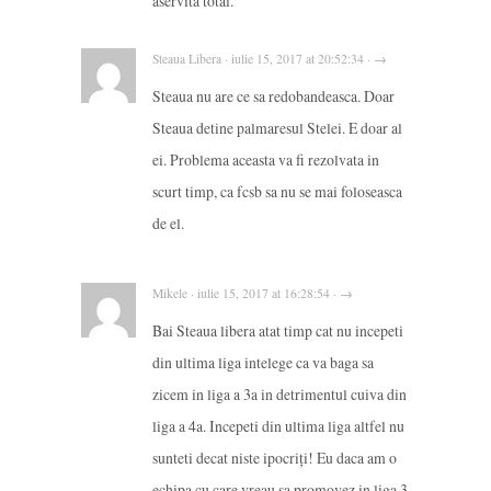
aservita total.
Steaua Libera · iulie 15, 2017 at 20:52:34 · →
Steaua nu are ce sa redobandeasca. Doar
Steaua detine palmaresul Stelei. E doar al
ei. Problema aceasta va fi rezolvata in
scurt timp, ca fcsb sa nu se mai foloseasca
de el.
Mikele · iulie 15, 2017 at 16:28:54 · →
Bai Steaua libera atat timp cat nu incepeti
din ultima liga intelege ca va baga sa
zicem in liga a 3a in detrimentul cuiva din
liga a 4a. Incepeti din ultima liga altfel nu
sunteti decat niste ipocriți! Eu daca am o
echipa cu care vreau sa promovez in liga 3