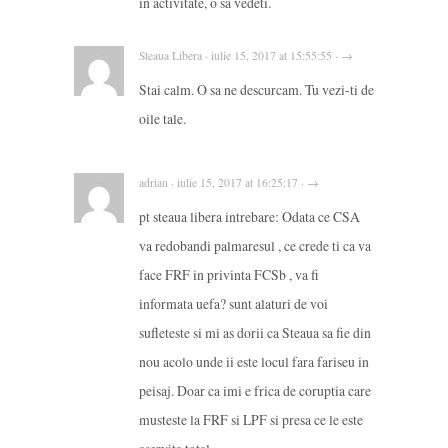
in activitate, o sa vedeti.
Steaua Libera · iulie 15, 2017 at 15:55:55 · →
Stai calm. O sa ne descurcam. Tu vezi-ti de
oile tale.
adrian · iulie 15, 2017 at 16:25:17 · →
pt steaua libera intrebare: Odata ce CSA
va redobandi palmaresul , ce crede ti ca va
face FRF in privinta FCSb , va fi
informata uefa? sunt alaturi de voi
sufleteste si mi as dorii ca Steaua sa fie din
nou acolo unde ii este locul fara fariseu in
peisaj. Doar ca imi e frica de coruptia care
musteste la FRF si LPF si presa ce le este