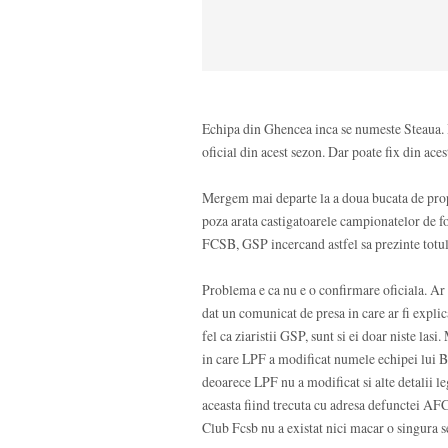
Echipa din Ghencea inca se numeste Steaua. I
oficial din acest sezon. Dar poate fix din aces
Mergem mai departe la a doua bucata de prop
poza arata castigatoarele campionatelor de fo
FCSB, GSP incercand astfel sa prezinte totul
Problema e ca nu e o confirmare oficiala. Ar fi
dat un comunicat de presa in care ar fi explicat
fel ca ziaristii GSP, sunt si ei doar niste la
in care LPF a modificat numele echipei lui B
deoarece LPF nu a modificat si alte detalii l
aceasta fiind trecuta cu adresa defunctei AFC
Club Fcsb nu a existat nici macar o singura 