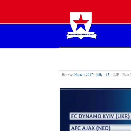
STEAUA LIBERĂ
Browse:
Home
»
2017
»
iulie
»
15
»
GSP = Fake 