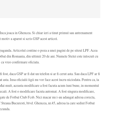
nca joaca in Ghencea. Si chiar ieri a tinut primul sau antrenament
t motiv a aparut si scris GSP acest articol.
aganda. Articolul contine o poza a unei pagini de pe siteul LPF. Acea
tbal din Romania, din ultimii 20 de ani. Numele Stelei este inlocuit cu
 ca vreo confirmare oficiala.
 fost, daca GSP ar fi dat un telefon si ar fi cerut asta. Sau daca LPF ar fi
 asta. Insa oficialii ligii nu vor face acest lucru niciodata. Pentru ca, la
si. Mai mult, aceasta modificare a fost facuta acum luni bune, in momentul
ecali. A fost o modificare facuta automat. A fost singura modificare,
egate de Fotbal Club Fcsb. Nici macar nu i-au adaugat adresa corecta,
 Steaua Bucuresti, blvd. Ghencea, nr.45, adresa la care sediul Fotbal
secunda.