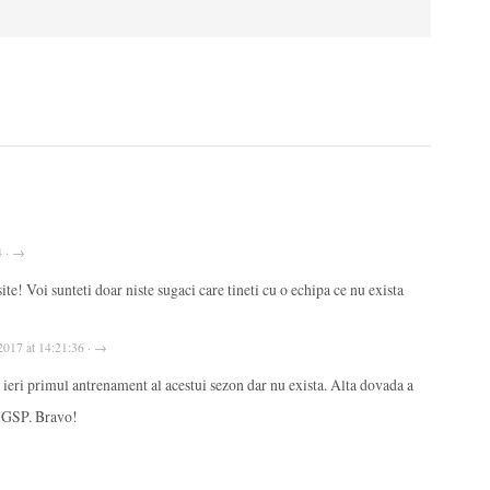
4 · →
te! Voi sunteti doar niste sugaci care tineti cu o echipa ce nu exista
, 2017 at 14:21:36 · →
 ieri primul antrenament al acestui sezon dar nu exista. Alta dovada a
 GSP. Bravo!