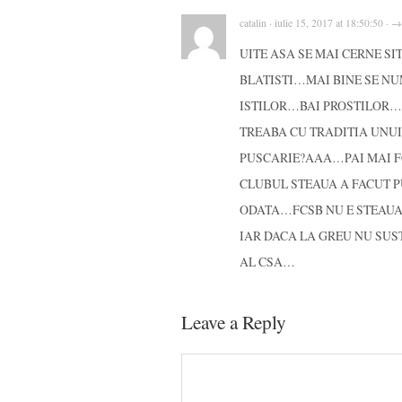
catalin · iulie 15, 2017 at 18:50:50 · →
UITE ASA SE MAI CERNE S
BLATISTI…MAI BINE SE N
ISTILOR…BAI PROSTILOR…V
TREABA CU TRADITIA UNUI
PUSCARIE?AAA…PAI MAI FC
CLUBUL STEAUA A FACUT P
ODATA…FCSB NU E STEAUA
IAR DACA LA GREU NU SUS
AL CSA…
Leave a Reply