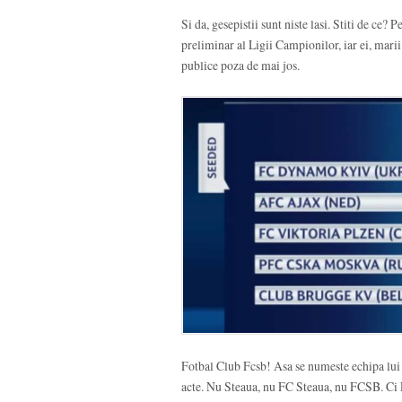
Si da, gesepistii sunt niste lasi. Stiti de ce? 
preliminar al Ligii Campionilor, iar ei, marii j
publice poza de mai jos.
Fotbal Club Fcsb! Asa se numeste echipa lui B
acte. Nu Steaua, nu FC Steaua, nu FCSB. Ci 