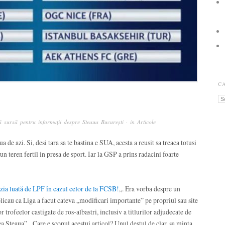
C
Ca
 sursă pentru informații despre Steaua București
· in
Articole
 de azi. Si, desi tara sa te bastina e SUA, acesta a reusit sa treaca totusi
un teren fertil in presa de sport. Iar la GSP a prins radacini foarte
zia luată de LPF în cazul celor de la FCSB!
„. Era vorba despre un
explicau ca Liga a facut cateva „modificari importante” pe propriul sau site
 trofeelor castigate de ros-albastri, inclusiv a titlurilor adjudecate de
Steaua”. Care e scopul acestui articol? Unul destul de clar, sa minta