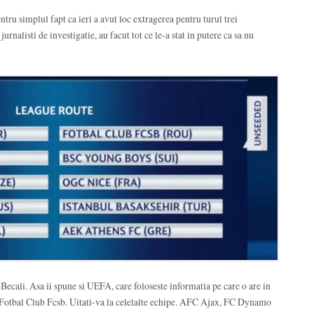
Pentru simplul fapt ca ieri a avut loc extragerea pentru turul trei
urnalisti de investigatie, au facut tot ce le-a stat in putere ca sa nu
ecali. Asa ii spune si UEFA, care foloseste informatia pe care o are in
Fotbal Club Fcsb. Uitati-va la celelalte echipe. AFC Ajax, FC Dynamo