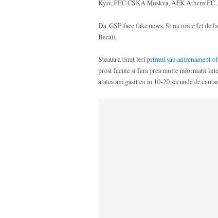
Kyiv, PFC CSKA Moskva, AEK Athens FC, etc
Da, GSP face fake news. Si nu orice fel de fa
Becali.
Steaua a tinut ieri
primul sau antrenament ofi
prost facute si fara prea multe informatii int
atatea am gasit eu in 10-20 secunde de cautari