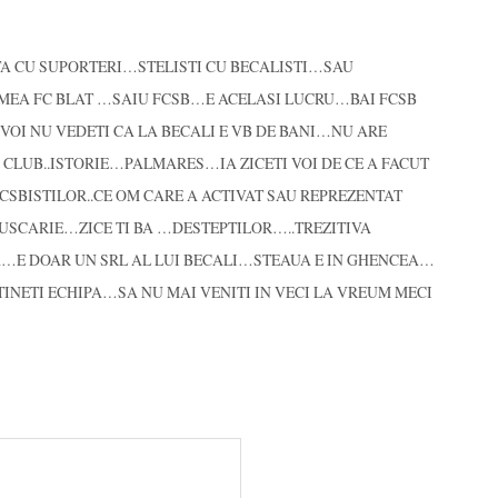
ITA CU SUPORTERI…STELISTI CU BECALISTI…SAU
UMEA FC BLAT …SAIU FCSB…E ACELASI LUCRU…BAI FCSB
OI NU VEDETI CA LA BECALI E VB DE BANI…NU ARE
 CLUB..ISTORIE…PALMARES…IA ZICETI VOI DE CE A FACUT
SBISTILOR..CE OM CARE A ACTIVAT SAU REPREZENTAT
USCARIE…ZICE TI BA …DESTEPTILOR…..TREZITIVA
…E DOAR UN SRL AL LUI BECALI…STEAUA E IN GHENCEA…
TINETI ECHIPA…SA NU MAI VENITI IN VECI LA VREUM MECI