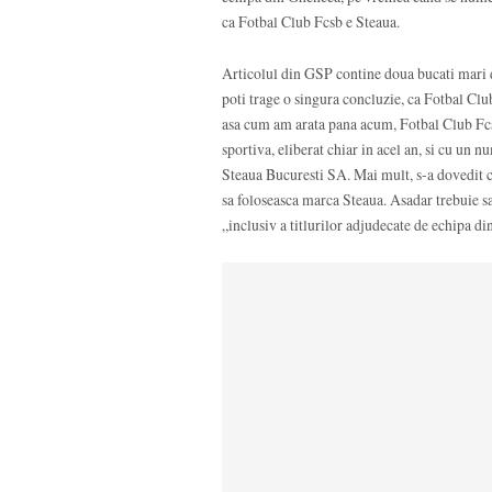
ca Fotbal Club Fcsb e Steaua.
Articolul din GSP contine doua bucati mari d
poti trage o singura concluzie, ca Fotbal Club
asa cum am arata pana acum, Fotbal Club Fcsb 
sportiva, eliberat chiar in acel an, si cu un
Steaua Bucuresti SA. Mai mult, s-a dovedit c
sa foloseasca marca Steaua. Asadar trebuie sa
„inclusiv a titlurilor adjudecate de echipa 