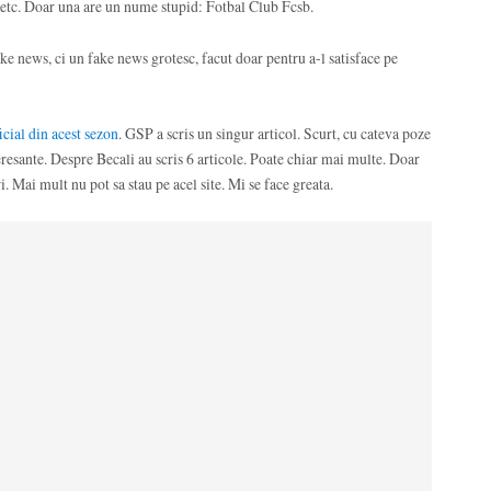
. Doar una are un nume stupid: Fotbal Club Fcsb.
ke news, ci un fake news grotesc, facut doar pentru a-l satisface pe
cial din acest sezon
. GSP a scris un singur articol. Scurt, cu cateva poze
eresante. Despre Becali au scris 6 articole. Poate chiar mai multe. Doar
. Mai mult nu pot sa stau pe acel site. Mi se face greata.