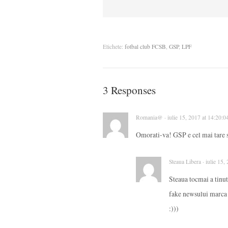
Etichete:
fotbal club FCSB
,
GSP
,
LPF
3 Responses
Romania@ · iulie 15, 2017 at 14:20:0
Omorati-va! GSP e cel mai tare si
Steaua Libera · iulie 15
Steaua tocmai a tinut
fake newsului marca
:)))