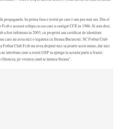
e propaganda. In prima faza e textul pe care l-am pus mai sus. Din el
 Fcsb e aceeasi echipa ca cea care a castigat CCE in 1986. Si asta desi,
a fost infiintata in 2003, cu propriul sau certificat de identitate
 nume care nu avea nici o legatura cu Steaua Bucuresti: SC Fotbal Club
a Fotbal Club Fcsb nu avea dreptul nici sa poarte acest nume, dar nici
 ne intrebam cum a reusit GSP sa ajunga la aceasta parte a frazei:
din Ghencea, pe vremea cand se numea Steaua”.