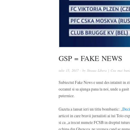
GSP = FAKE NEWS
iulie 15, 2017
· by
Steaua Libera | Cea mai bună
Subiectul Fake News e unul des intalnit in ziua
oceanul si sa ajunga pana la noi, unde a gasit 
puternice.
Gazeta a lansat ieri un titlu bombastic: „
Deci
articol in care bravii jurnalisti ai lui Tolo 
si ca „a trecut numele FCSB in dreptul tuturor
echipa din Ghencea, pe vremea cand se numea 