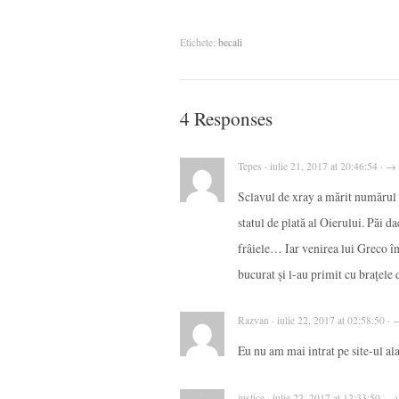
Etichete:
becali
4 Responses
Tepes · iulie 21, 2017 at 20:46:54 · →
Sclavul de xray a mărit numărul d
statul de plată al Oierului. Păi d
frâiele… Iar venirea lui Greco în
bucurat și l-au primit cu brațele 
Razvan · iulie 22, 2017 at 02:58:50 ·
Eu nu am mai intrat pe site-ul ala
justice · iulie 22, 2017 at 12:33:50 · →