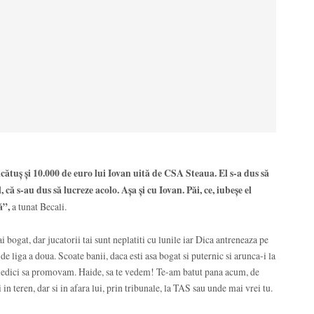
cătuş şi 10.000 de euro lui Iovan uită de CSA Steaua. El s-a dus să
 că s-au dus să lucreze acolo. Aşa şi cu Iovan. Păi, ce, iubeşe el
ă”,
a tunat Becali.
i bogat, dar jucatorii tai sunt neplatiti cu lunile iar Dica antreneaza pe
de liga a doua. Scoate banii, daca esti asa bogat si puternic si arunca-i la
piedici sa promovam. Haide, sa te vedem! Te-am batut pana acum, de
 in teren, dar si in afara lui, prin tribunale, la TAS sau unde mai vrei tu.