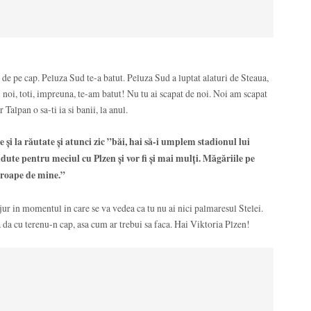
de pe cap. Peluza Sud te-a batut. Peluza Sud a luptat alaturi de Steaua,
i noi, toti, impreuna, te-am batut! Nu tu ai scapat de noi. Noi am scapat
r Talpan o sa-ti ia si banii, la anul.
i la răutate şi atunci zic ”băi, hai să-i umplem stadionul lui
dute pentru meciul cu Plzen şi vor fi şi mai mulţi. Măgăriile pe
aproape de mine.”
ur in momentul in care se va vedea ca tu nu ai nici palmaresul Stelei.
da cu terenu-n cap, asa cum ar trebui sa faca. Hai Viktoria Plzen!