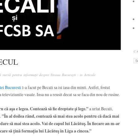
C
ECUL
Ca
 sursă pentru informații despre Steaua București
· in
Articole
elei Bucuresti
l-a facut pe Becali sa isi iasa din minti. Astfel, fostul
a televiziunile vasale. Insa nu a reusit decat sa se faca din nou de rusine.
u că aşa e legea. Contează să fie dreptate şi lege.”
a urlat Becali,
u.
”În al doilea rând, contează să mai stea acolo pentru că dacă mai
ăbdare să mai stea acolo. Vai de capul lui Lăcătuş. În fiecare an m-ar
care să ţină formaţia lui Lăcătuş în Liga a cincea.”