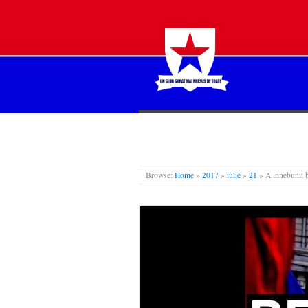
STEAUA LIBERĂ
Browse:
Home
»
2017
»
iulie
»
21
»
A innebunit 