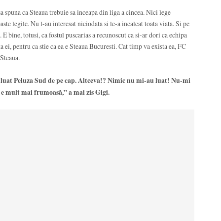
a spuna ca Steaua trebuie sa inceapa din liga a cincea. Nici lege
aste legile. Nu l-au interesat niciodata si le-a incalcat toata viata. Si pe
. E bine, totusi, ca fostul puscarias a recunoscut ca si-ar dori ca echipa
ta ei, pentru ca stie ca ea e Steaua Bucuresti. Cat timp va exista ea, FC
 Steaua.
 luat Peluza Sud de pe cap. Altceva!? Nimic nu mi-au luat! Nu-mi
 e mult mai frumoasă,” a mai zis Gigi.