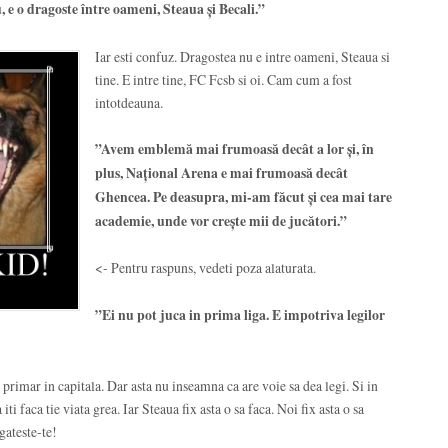
e o dragoste între oameni, Steaua și Becali.”
Iar esti confuz. Dragostea nu e intre oameni, Steaua si
tine. E intre tine, FC Fcsb si oi. Cam cum a fost
intotdeauna.
”Avem emblemă mai frumoasă decât a lor și, în
plus, Național Arena e mai frumoasă decât
Ghencea. Pe deasupra, mi-am făcut și cea mai tare
academie, unde vor crește mii de jucători.”
<- Pentru raspuns, vedeti poza alaturata.
”Ei nu pot juca in prima liga. E impotriva legilor
si primar in capitala. Dar asta nu inseamna ca are voie sa dea legi. Si in
 iti faca tie viata grea. Iar Steaua fix asta o sa faca. Noi fix asta o sa
gateste-te!