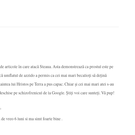
e articole în care atacă Steaua. Asta demonstrează ca prostul este pe
acă umflatul de azzido a permis ca cei mai mari becalioți să dețină
aintea lui Hristos pe Terra a pus capac. Chiar și cei mai mari atei s-au
deschise pe schizofrenicul de la Google. Știți voi care sunteți. Vă pup!
 →
 de vreo 6 luni si ma simt foarte bine .