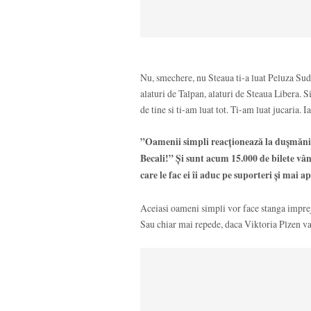
Nu, smechere, nu Steaua ti-a luat Peluza Sud 
alaturi de Talpan, alaturi de Steaua Libera. S
de tine si ti-am luat tot. Ti-am luat jucaria. Ia
”Oamenii simpli reacţionează la duşmănie ş
Becali!” Şi sunt acum 15.000 de bilete vân
care le fac ei îi aduc pe suporteri şi mai 
Aceiasi oameni simpli vor face stanga imprej
Sau chiar mai repede, daca Viktoria Plzen va 