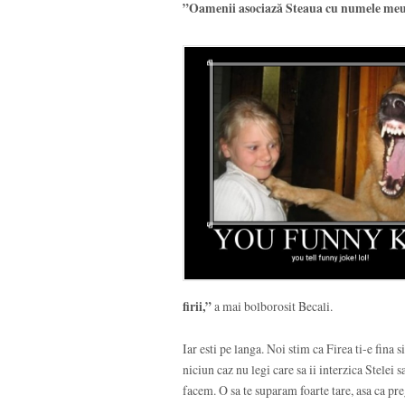
”
Oamenii asociază Steaua cu numele meu, 
firii,”
a mai bolborosit Becali.
Iar esti pe langa. Noi stim ca Firea ti-e fina 
niciun caz nu legi care sa ii interzica Stelei sa
facem. O sa te suparam foarte tare, asa ca pre