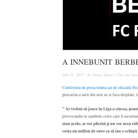
A INNEBUNIT BERB
iulie 21, 2017
· by
Steaua Libera | Cea mai bună
Conferinta de presa tinuta azi de oficialii St
puscarias a sarit din nou sa-si faca dreptate, l
” Ar trebui să joace în Liga a cincea, pentr
provocandu-le zambete celor care il asculta
stau acolo, se vor plictisi şi nu vor avea r
costa un milion de euro ca să iau o echipă 