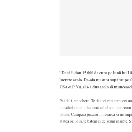
”Dacă îi dau 15.000 de euro pe lună lui Lă
lucreze acolo. De-aia nu sunt supărat pe el,
CSA-ul? Nu, el s-a dus acolo să munceasc
Pai da-i, smechere. Te dai cel mai tare, cel ma
un salariu mai mic decat cel al unui antrenor 
bataie. Cumpara jucatori, incearca sa ne im
atatea ori, o sa te batem si de acum inainte. Si