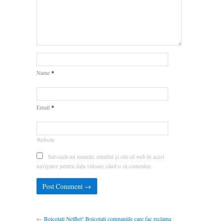
*
Name
*
Email
Website
Salvează-mi numele, emailul și site-ul web în acest
navigator pentru data viitoare când o să comentez.
←
Boicotati NetBet! Boicotati companiile care fac reclama