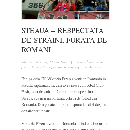
STEAUA – RESPECTATA
DE STRAINI, FURATA DE
ROMANI
iulie 26, 2017
· by
Steaua Libera | Cea mai bună sursă
pentru informații despre Steaua București
· in
Articole
Echipa ceha FC Viktoria Plzen a venit in Romania in
aceasta saptamana si, desi avea meci cu Fotbal Club
Fcsb, a dat dovada de foarte mare respect fata de
Steaua, cea mai importanta echipa de fotbal din
Romania. Din pacate, nu putem spune la fel si despre
conationalii nostri.
Viktoria Plzen a venit in Romania stiind cu cine urma
sa joace. Nu cu Steaua, ci cu Fotbal Club Fcsb. Si