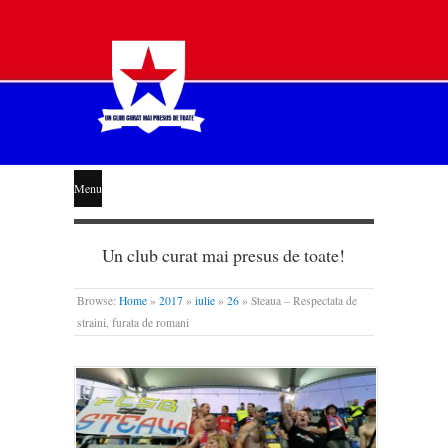
STEAUA
Menu
LIBERĂ
Un club curat mai presus de toate!
Browse:
Home
»
2017
»
iulie
»
26
»
Steaua – Respectata de
straini, furata de romani