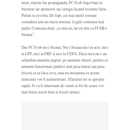
mint, ziarele fac propaganda, FC Fcsb baga bani in
buzunar iar sponsorii sai castiga facand reclame false.
Putini se revolta. De fapt, cei mai multi romani
considera asta un lucru normal. Legile conteaza mai
putin. Conteaza doar „ce stiu eu, iar eu stiu ca FCSB e
Steaua”.
Dar FC Fcsb nu e Steaua. Nu e Steaua nici in acte, nici
la LPF, nici la FRF si nici la UEFA. Daca inca nu s-au
schimbat anumite pagini, pe anumite siteuri, pentru ca
anumiti functionari publici sunt prea lenesi sau prea
fricosi ca sa faca ceva, asta nu inseamna ca aceste
minciuni vor fi nemuritoare. Sfarsitul lor se apropie
rapid. Si va fi interesant de vazut ce fel de scuze vor
mai folosi acesti hoti si trisori atunci.