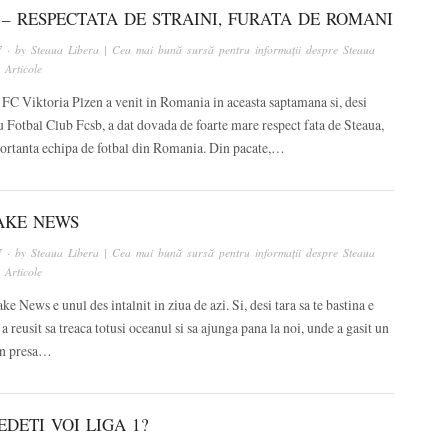
 – RESPECTATA DE STRAINI, FURATA DE ROMANI
7
· by
Steaua Libera | Cea mai bună sursă pentru informații despre Steaua
n
Articole
FC Viktoria Plzen a venit in Romania in aceasta saptamana si, desi
 Fotbal Club Fcsb, a dat dovada de foarte mare respect fata de Steaua,
ortanta echipa de fotbal din Romania. Din pacate,…
FAKE NEWS
7
· by
Steaua Libera | Cea mai bună sursă pentru informații despre Steaua
n
Articole
ke News e unul des intalnit in ziua de azi. Si, desi tara sa te bastina e
a reusit sa treaca totusi oceanul si sa ajunga pana la noi, unde a gasit un
 in presa…
DETI VOI LIGA 1?