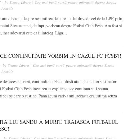
7
· by
Steaua Libera | Cea mai bună sursă pentru informații despre Steaua
n
Articole
le am discutat despre nesimtirea de care au dat dovada cei de la LPF, prin
melui Steaua cand, de fapt, vorbeau despre Fotbal Club Fcsb. Am fost si
t, insa adevarul este ca ii inteleg. Liga…
CE CONTINUITATE VORBIM IN CAZUL FC FCSB?!
· by
Steaua Libera | Cea mai bună sursă pentru informații despre Steaua
n
Articole
 des acest cuvant, continuitate. Este folosit atunci cand un sustinator
i Fotbal Club Fcsb incearca sa explice de ce continua sa-i spuna
ipei pe care o sustine. Pana acum cativa ani, aceasta era ultima scuza
TIA LUI SANDU A MURIT. TRAIASCA FOTBALUL
SC!
· by
Steaua Libera | Cea mai bună sursă pentru informații despre Steaua