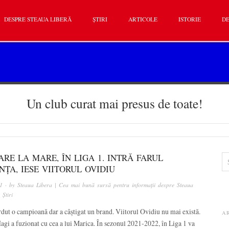
DESPRE STEAUA LIBERĂ
ȘTIRI
ARTICOLE
ISTORIE
DE
Un club curat mai presus de toate!
RE LA MARE, ÎN LIGA 1. INTRĂ FARUL
ȚA, IESE VIITORUL OVIDIU
1
· by
Steaua Libera | Cea mai bună sursă pentru informații despre Steaua
n
Știri
rdut o campioană dar a câștigat un brand. Viitorul Ovidiu nu mai există.
A
agi a fuzionat cu cea a lui Marica. În sezonul 2021-2022, în Liga 1 va