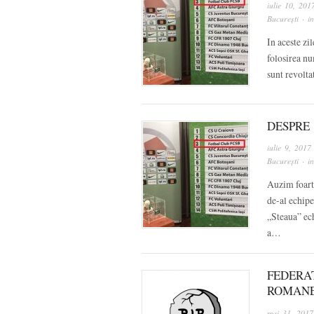
iulie 10, 201
București
· i
In aceste zi
folosirea nu
sunt revolta
DESPRE 
iulie 9, 2017
București
· i
Auzim foarte
de-al echipe
„Steaua” ech
a…
FEDERA
ROMANE
mai 31, 2017