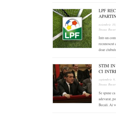
LPF RE
APARTI
noiembrie 10
Steaua Bucure
Intr-un comu
recunoscut c
doar clubul
STIM IN
CI INT
septembrie 9
Steaua Bucure
Se spune ca 
adevarat, po
Becali. Ai v