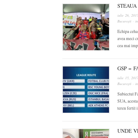
STEAUA
iulie 26, 201
București
· i
Echipa ceha 
avea meci cu
cea mai imp
GSP = 
iulie 15, 201
București
· i
Subiectul Fa
SUA, acesta 
teren fertil
UNDE VE