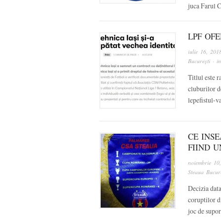
juca Farul 
LPF OF
iulie 16, 201
București
· i
Titlul este r
cluburilor de
lepefistul-v
CE INS
FIIND U
noiembrie 10
Steaua Bucure
Decizia data
coruptilor d
joc de supor