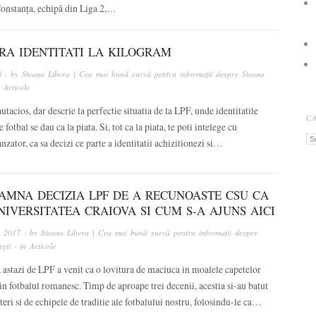
Constanța, echipă din Liga 2,…
ERA IDENTITATI LA KILOGRAM
8
· by
Steaua Libera | Cea mai bună sursă pentru informații despre Steaua
n
Articole
autacios, dar descrie la perfectie situatia de la LPF, unde identitatile
C
 fotbal se dau ca la piata. Si, tot ca la piata, te poti intelege cu
Ca
anzator, ca sa decizi ce parte a identitatii achizitionezi si…
EAMNA DECIZIA LPF DE A RECUNOASTE CSU CA
NIVERSITATEA CRAIOVA SI CUM S-A AJUNS AICI
, 2017
· by
Steaua Libera | Cea mai bună sursă pentru informații despre
ști
· in
Articole
 astazi de LPF a venit ca o lovitura de maciuca in moalele capetelor
in fotbalul romanesc. Timp de aproape trei decenii, acestia si-au batut
teri si de echipele de traditie ale fotbalului nostru, folosindu-le ca…