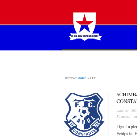
STEAUA LIBERĂ
Browse:
Home
»
LPF
SCHIMBA
CONSTAN
iunie 21, 202
București
· i
Liga 1 a pie
Echipa lui H