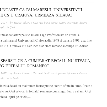
CUNOASTE CA PALMARESUL UNIVERSITATII
NE CS U CRAIOVA. URMEAZA STEAUA?
, 2017
· by
Steaua Libera | Cea mai bună sursă pentru informații despre
ști
· in
Știri
nicat dat astazi pe site-ul sau, Liga Profesionista de Fotbal a
a palmaresul Universitatii Craiova, din 1948 si pana in 1991, apartine
ui CS U Craiova. Nu este inca clar cu ce ramane si echipa lui Adrian…
 SFARSIT CE A CUMPARAT BECALI. NU STEAUA,
REG FOTBALUL ROMANESC
, 2017
· by
Steaua Libera | Cea mai bună sursă pentru informații despre
ști
· in
Articole
in ziua de azi au mai ramas foarte putine lucruri sfinte in lume. Poate e
ate nu. Cert este ca, in fotbalul romanesc, un singur lucru e sfant: Gigi
oie sa injuri pe oricie,…