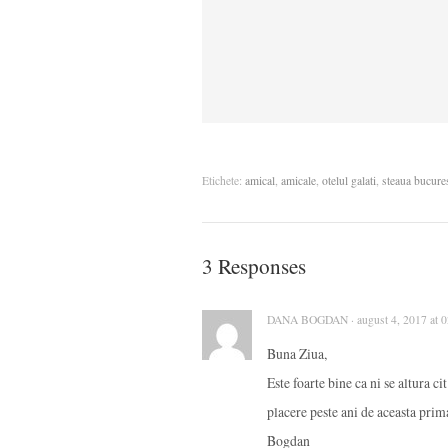
Etichete:
amical
,
amicale
,
otelul galati
,
steaua bucures
3 Responses
DANA BOGDAN · august 4, 2017 at 0
Buna Ziua,
Este foarte bine ca ni se altura c
placere peste ani de aceasta prim
Bogdan