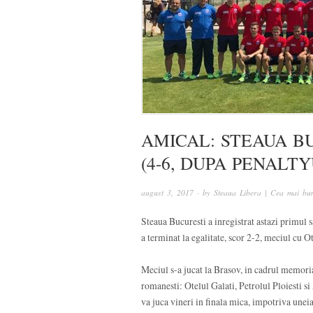
AMICAL: STEAUA BU
(4-6, DUPA PENALTY
august 3, 2017
· by
Steaua Libera | Cea mai bun
Steaua Bucuresti a inregistrat astazi primul 
a terminat la egalitate, scor 2-2, meciul cu Ot
Meciul s-a jucat la Brasov, in cadrul memoria
romanesti: Otelul Galati, Petrolul Ploiesti 
va juca vineri in finala mica, impotriva uneia