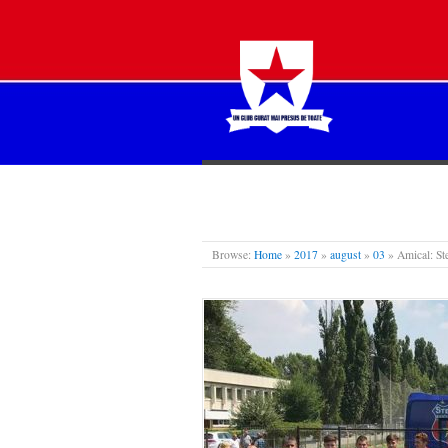
STEAUA LIBERĂ
Browse:
Home
»
2017
»
august
»
03
»
Amical: St