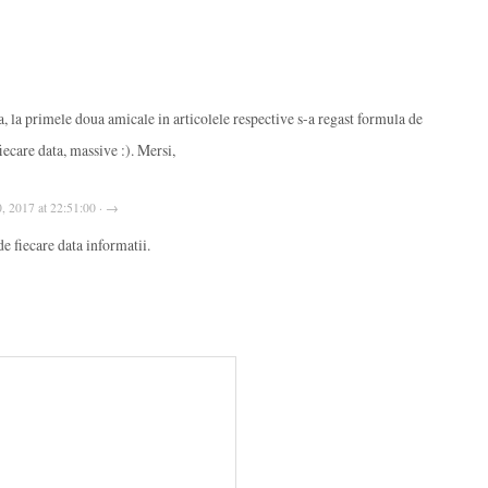
a, la primele doua amicale in articolele respective s-a regast formula de
fiecare data, massive :). Mersi,
0, 2017 at 22:51:00 · →
e fiecare data informatii.