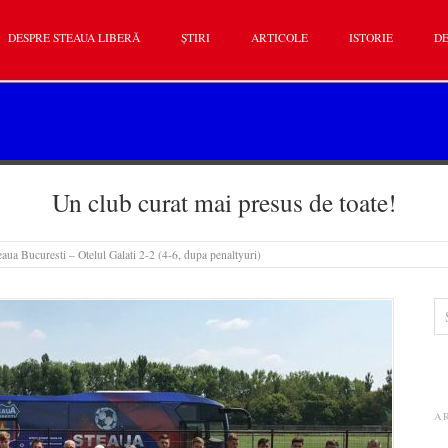
DESPRE STEAUA LIBERĂ
ȘTIRI
ARTICOLE
ISTORIE
DE
Un club curat mai presus de toate!
eaua Bucuresti – Otelul Galati 2-2 (4-6, dupa penaltyuri)
A