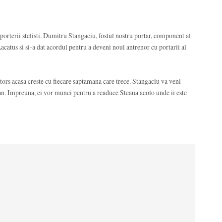
orterii stelisti. Dumitru Stangaciu, fostul nostru portar, component al
Lacatus si si-a dat acordul pentru a deveni noul antrenor cu portarii al
ors acasa creste cu fiecare saptamana care trece. Stangaciu va veni
an. Impreuna, ei vor munci pentru a readuce Steaua acolo unde ii este