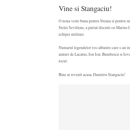
Vine si Stangaciu!
O noua veste buna pentru Steaua si pentru sup
Stelei Sevillene, a purtat discutii cu Marius 
echipei militare.
Numarul legendelor ros-albastre care s-au int
alaturi de Lacatus, Ion Ion, Bumbescu si Iov
locul.
Bine ai revenit acasa, Dumitru Stangaciu!