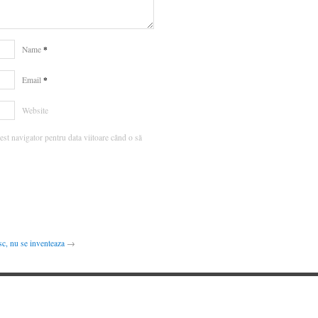
*
Name
*
Email
Website
est navigator pentru data viitoare când o să
sc, nu se inventeaza
→