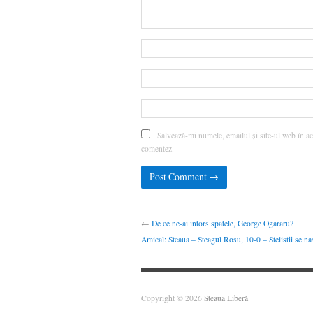
Salvează-mi numele, emailul și site-ul web în ac
comentez.
←
De ce ne-ai intors spatele, George Ogararu?
Amical: Steaua – Steagul Rosu, 10-0 – Stelistii se na
Copyright © 2026
Steaua Liberă