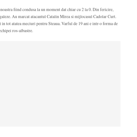
noastra fiind condusa la un moment dat chiar cu 2 la 0. Din fericire,
a egaleze. Au marcat atacantul Catalin Mirea si mijlocasul Cadolar Curt.
t in tot atatea meciuri pentru Steaua. Varful de 19 ani e intr-o forma de
 echipei ros-albastre.