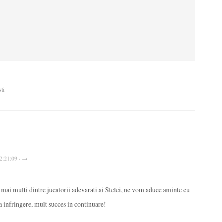
ti
2:21:09 · →
it mai multi dintre jucatorii adevarati ai Stelei, ne vom aduce aminte cu
a infringere, mult succes in continuare!