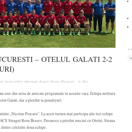
C
CURESTI – OTELUL GALATI 2-2
Ca
URI)
ă sursă pentru informații despre Steaua București
· in
Știri
sau esec din seria de amicale programate in aceasta vara. Echipa militara
elul Galati, dar a pierdut la penaltyuri.
lului „Nicolae Pescaru”. La acest turneu mai participa alte trei echipe
si ACS Steagul Rosu Brasov. Deoarece a pierdut meciul cu Otelul, Steaua
 dintre celelalte doua echipe.