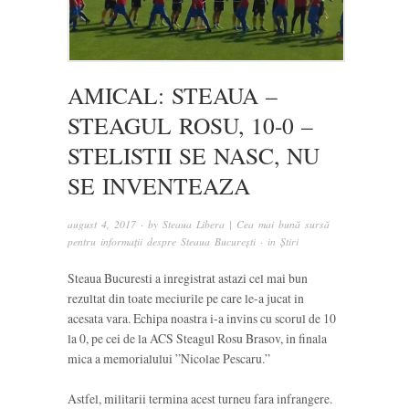
AMICAL: STEAUA –
STEAGUL ROSU, 10-0 –
STELISTII SE NASC, NU
SE INVENTEAZA
august 4, 2017
· by
Steaua Libera | Cea mai bună sursă
pentru informații despre Steaua București
· in
Știri
Steaua Bucuresti a inregistrat astazi cel mai bun
rezultat din toate meciurile pe care le-a jucat in
acesata vara. Echipa noastra i-a invins cu scorul de 10
la 0, pe cei de la ACS Steagul Rosu Brasov, in finala
mica a memorialului ”Nicolae Pescaru.”
Astfel, militarii termina acest turneu fara infrangere.