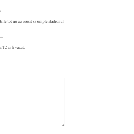
 →
tiile tot nu au reusit sa umple stadionul
· →
a T2 ai fi vazut.