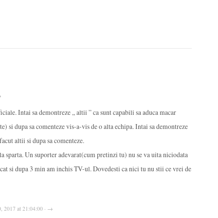
→
iale. Intai sa demontreze ,, altii ” ca sunt capabili sa aduca macar
e) si dupa sa comenteze vis-a-vis de o alta echipa. Intai sa demontreze
u facut altii si dupa sa comenteze.
la sparta. Un suporter adevarat(cum pretinzi tu) nu se va uita niciodata
cat si dupa 3 min am inchis TV-ul. Dovedesti ca nici tu nu stii ce vrei de
0, 2017 at 21:04:00 · →