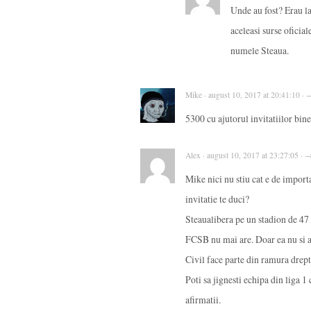
Unde au fost? Erau la
aceleasi surse oficia
numele Steaua.
Mike · august 10, 2017 at 20:41:10 ·
5300 cu ajutorul invitatiilor bine
Alex · august 10, 2017 at 23:27:05 · 
Mike nici nu stiu cat e de import
invitatie te duci?
Steaualibera pe un stadion de 47
FCSB nu mai are. Doar ea nu si alt
Civil face parte din ramura dreptu
Poti sa jignesti echipa din liga 1
afirmatii.