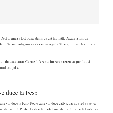
 Desi vremea a fost buna, desi s-au dat invitatii. Daca n-a fost un
ateni. Si cum huliganii au ales sa mearga la Steaua, e de inteles de ce a
listi” de tastatura: Care e diferenta intre un teren suspendat si o
ul tot gol e.
se duce la Fcsb
se vor duce la Fcsb. Poate ca se vor duce cativa, dar nu cred ca se va
 de pierdut. Pentru Fcsb ar fi foarte bine, dar pentru ei ar fi foarte rau.