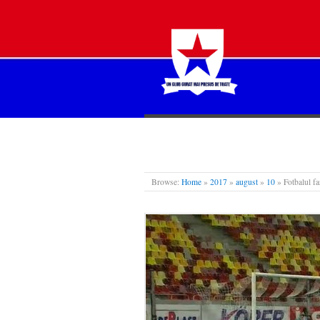
STEAUA LIBERĂ
Browse:
Home
»
2017
»
august
»
10
»
Fotbalul fa