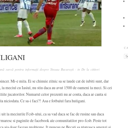
C
LIGANI
Ca
nă sursă pentru informații despre Steaua București
· in
De la cititori
ncer. Mi-e mila. Ei se chinuie zilnic sa se laude cat de iubiti sunt, dar
, la meciul cu Iasiul, nu stiu daca au avut 1500 de oameni la meci. Si cei
iliile jucatorilor. Numarul celor prezenti nu ar conta, daca ar canta si
a niciodata. Ce sa-i faci?! Asa e fotbalul fara huligani.
it la meciurile Fcsb-ului, ca sa vad daca se fac de rusine sau daca
urmaresc si paginile de facebook ale comunitatilor pro-fcsb. Peste tot
 ca aia doar faceau probleme. Il puneau pe Becali sa plateasca amenzi si