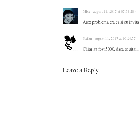
Mike · august 11, 2017 at 07:34:28 ·
Alex problema era ca si cu invita
Stefan · august 11, 2017 at 10:24:57 
Chiar au fost 5000, daca te uitai l
Leave a Reply