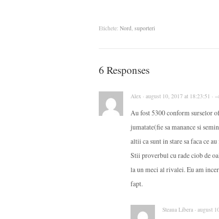
Etichete:
Nord
,
suporteri
6 Responses
Alex · august 10, 2017 at 18:23:51 · 
Au fost 5300 conform surselor ofic
jumatate(fie sa manance si semint
altii ca sunt in stare sa faca ce a
Stii proverbul cu rade ciob de oa
la un meci al rivalei. Eu am incer
fapt.
Steaua Libera · august 1