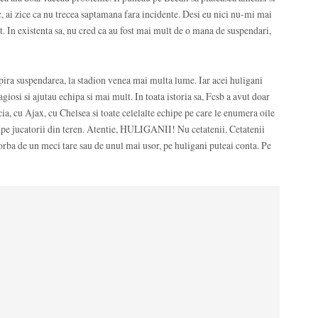
 ai zice ca nu trecea saptamana fara incidente. Desi eu nici nu-mi mai
. In existenta sa, nu cred ca au fost mai mult de o mana de suspendari,
pira suspendarea, la stadion venea mai multa lume. Iar acei huligani
iosi si ajutau echipa si mai mult. In toata istoria sa, Fcsb a avut doar
ia, cu Ajax, cu Chelsea si toate celelalte echipe pe care le enumera oile
os pe jucatorii din teren. Atentie, HULIGANII! Nu cetatenii. Cetatenii
orba de un meci tare sau de unul mai usor, pe huligani puteai conta. Pe