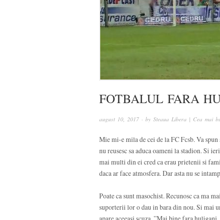
FOTBALUL FARA HU
august 10, 2017
· by
Steaua Libera | Cea mai bu
Mie mi-e mila de cei de la FC Fcsb. Va spun si
nu reusesc sa aduca oameni la stadion. Si ieri
mai multi din ei cred ca erau prietenii si fam
daca ar face atmosfera. Dar asta nu se intampl
Poate ca sunt masochist. Recunosc ca ma mai u
suporterii lor o dau in bara din nou. Si mai 
apare aceeasi scuza. ”Mai bine fara huligani,