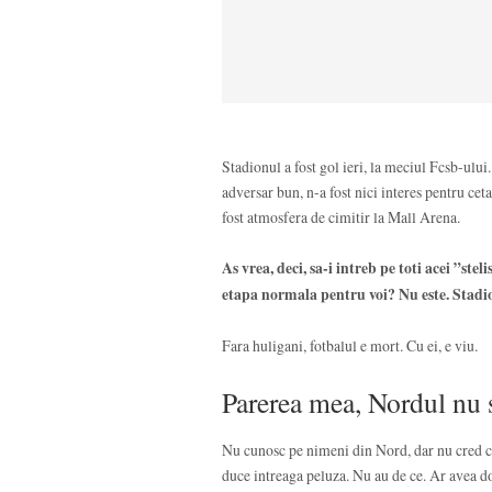
Stadionul a fost gol ieri, la meciul Fcsb-ului.
adversar bun, n-a fost nici interes pentru cet
fost atmosfera de cimitir la Mall Arena.
As vrea, deci, sa-i intreb pe toti acei ”ste
etapa normala pentru voi? Nu este. Stadion
Fara huligani, fotbalul e mort. Cu ei, e viu.
Parerea mea, Nordul nu 
Nu cunosc pe nimeni din Nord, dar nu cred ca 
duce intreaga peluza. Nu au de ce. Ar avea doar