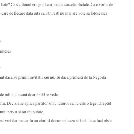
 baie? Ca stadionul era gol.Lasa-ma cu sursele oficiale. Ca e vorba de
le care de fiecare data uita ca FC Fcsb nu mai are voie sa foloseasca
 →
inteles
→
ant daca au primit invitatii sau nu. Tu daca primesti de la Negoita
 de mii unde sunt doar 5300 se vede.
ii. Decizia se aplica partilor si nu tuturor ca nu este o lege. Dreptul
lui privat si nu cel public.
 cat vrei dar macar fa un efort si documenteaza-te inainte sa faci niste