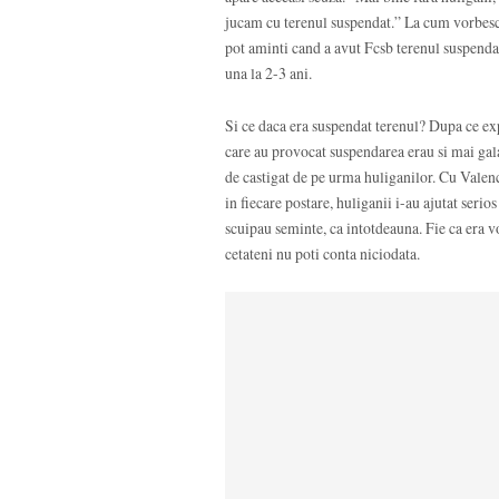
jucam cu terenul suspendat.” La cum vorbesc,
pot aminti cand a avut Fcsb terenul suspendat
una la 2-3 ani.
Si ce daca era suspendat terenul? Dupa ce ex
care au provocat suspendarea erau si mai galag
de castigat de pe urma huliganilor. Cu Valenc
in fiecare postare, huliganii i-au ajutat seri
scuipau seminte, ca intotdeauna. Fie ca era v
cetateni nu poti conta niciodata.