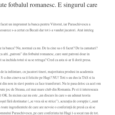
ute fotbalul romanesc. E singurul care
a facut un imprumut la banca pentru Viitorul, iar Paraschivescu a
deoarece s-a certat cu Becali dar tot i-a vandut jucatori. Atat inteleg
la banca? Nu, normal ca nu. De la cine sa o fi facut? De la camatari?
ca alti „patroni” din fotbalul romanesc, care sunt patroni doar in
t sa inchida totul si sa se retraga? Cred ca asta si-ar fi dorit presa.
 de la infiintare, cu jucatori tineri, majoritatea produsi in academia
 S-a dus cineva sa il felicite pe Hagi? NU! Toti s-au dus la TAS si la
cat din nou in slavi pentru ca face transferuri. Nu le pasa deloc ca acel om
 bate joc de Steaua, cel mai mare club din Romania. Pe ei ii intereseaza
l OK. In niciun caz nu este „un discurs în care s-au adunat teoria
oşul fără destinatar („se vrea să se strice”), acuzaţia de corupţie („sunt
m toate ingredientele de care are nevoie o conferinţă de presă ca să se
domnului Paraschivescu, pe care conferinta lui Hagi l-a socat rau de tot.