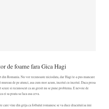
tor de foame fara Gica Hagi
rt din Romania. Nu vor recunoaste niciodata, dar Hagi le-a pus mancare
tfel mureau de pe atunci, asa cum mor acum, incetul cu incetul. Daca presa
rut scuze si recunoscut ca au gresit nu se pune problema. E nevoie de
a ei sa poata sa faca asa ceva.
are care vine din grija ca fotbalul romanesc se va duce dracului(sa imi