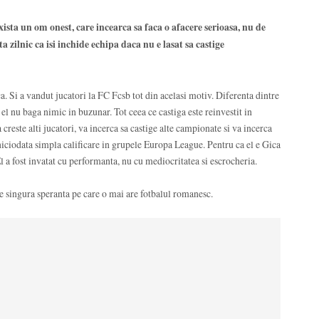
ista un om onest, care incearca sa faca o afacere serioasa, nu de
 zilnic ca isi inchide echipa daca nu e lasat sa castige
. Si a vandut jucatori la FC Fcsb tot din acelasi motiv. Diferenta dintre
 el nu baga nimic in buzunar. Tot ceea ce castiga este reinvestit in
 creste alti jucatori, va incerca sa castige alte campionate si va incerca
niciodata simpla calificare in grupele Europa League. Pentru ca el e Gica
l a fost invatat cu performanta, nu cu mediocritatea si escrocheria.
e singura speranta pe care o mai are fotbalul romanesc.