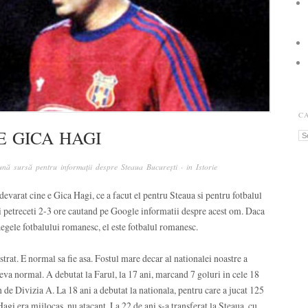
C
E GICA HAGI
Ca
nă sursă pentru informații despre Steaua București
· in
Istorie
 adevarat cine e Gica Hagi, ce a facut el pentru Steaua si pentru fotbalul
i petreceti 2-3 ore cautand pe Google informatii despre acest om. Daca
Regele fotbalului romanesc, el este fotbalul romanesc.
ustrat. E normal sa fie asa. Fostul mare decar al nationalei noastre a
eva normal. A debutat la Farul, la 17 ani, marcand 7 goluri in cele 18
 de Divizia A. La 18 ani a debutat la nationala, pentru care a jucat 125
agi era mijlocas, nu atacant. La 22 de ani s-a transferat la Steaua, cu