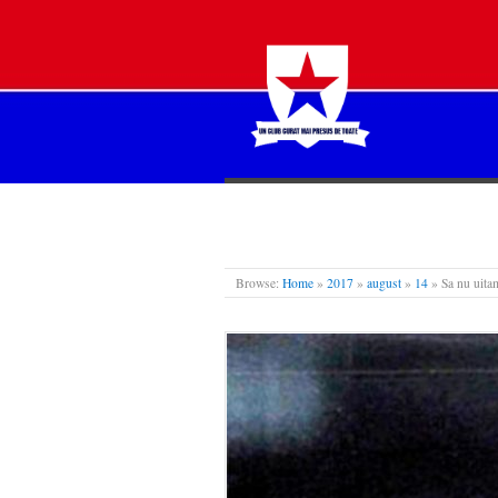
STEAUA LIBERĂ
Browse:
Home
»
2017
»
august
»
14
»
Sa nu uita