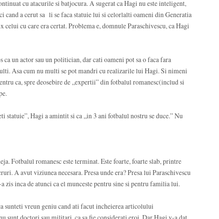
ontinuat cu atacurile si batjocura. A sugerat ca Hagi nu este inteligent,
ci cand a cerut sa li se faca statuie lui si celorlalti oameni din Generatia
 fix celui cu care era certat. Problema e, domnule Paraschivescu, ca Hagi
s ca un actor sau un politician, dar cati oameni pot sa o faca fara
ulti. Asa cum nu multi se pot mandri cu realizarile lui Hagi. Si nimeni
Pentru ca, spre deosebire de „expertii” din fotbalul romanesc(includ si
pe.
eti statuie”, Hagi a amintit si ca „in 3 ani fotbalul nostru se duce.” Nu
ja. Fotbalul romanesc este terminat. Este foarte, foarte slab, printre
ucruri. A avut viziunea necesara. Presa unde era? Presa lui Paraschivescu
le-a zis inca de atunci ca el munceste pentru sine si pentru familia lui.
 sunteti vreun geniu cand ati facut incheierea articolului
u sunt doctori sau militari, ca sa fie considerati eroi. Dar Hagi v-a dat