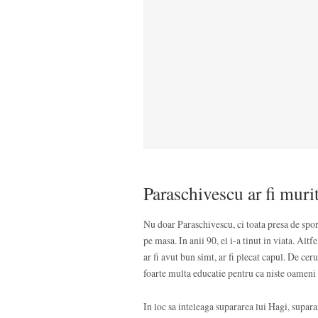
Paraschivescu ar fi muri
Nu doar Paraschivescu, ci toata presa de spo
pe masa. In anii 90, el i-a tinut in viata. Al
ar fi avut bun simt, ar fi plecat capul. De ce
foarte multa educatie pentru ca niste oameni c
In loc sa inteleaga supararea lui Hagi, supar