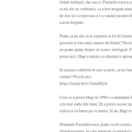
iertati limbajul, dar asa e), Paraschivescu a c
ca nu stie sa vorbeasca, ca a fost arogant atun
de Aur si i-a reprosat ca i-a vandut jucatori
a avut dreptate.
Poate ca nu stie sa se exprime la fel de frumo
greseala in fata unei camere de filmat? Nu m
nu poate spune despre el ca nu e inteligent. 
presa aici), Hagi a inteles ca sfarsitul e aproa
In aceeasi conferita in care a cerut „sa ne fac
credeti? Priviti aici:
https://youtu.be/tv7notdZSjA
Ceea ce a prezis Hagi in 1998 s-a intamplat de
cele mai slabe din lume. El a prezis aceste l
critica si isi batea joc si atunci. Si da, Hagi 
Domnule Paraschivescu, poate ca ati crezut ca
dumneavoastra, in care spuneati ca sportivii n