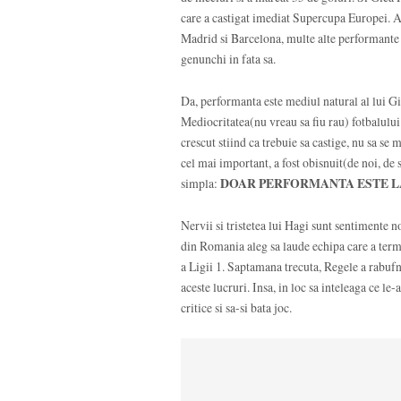
care a castigat imediat Supercupa Europei. A 
Madrid si Barcelona, multe alte performante la 
genunchi in fata sa.
Da, performanta este mediul natural al lui Gi
Mediocritatea(nu vreau sa fiu rau) fotbalului
crescut stiind ca trebuie sa castige, nu sa se
cel mai important, a fost obisnuit(de noi, de s
simpla:
DOAR PERFORMANTA ESTE 
Nervii si tristetea lui Hagi sunt sentimente n
din Romania aleg sa laude echipa care a termi
a Ligii 1. Saptamana trecuta, Regele a rabufni
aceste lucruri. Insa, in loc sa inteleaga ce l
critice si sa-si bata joc.