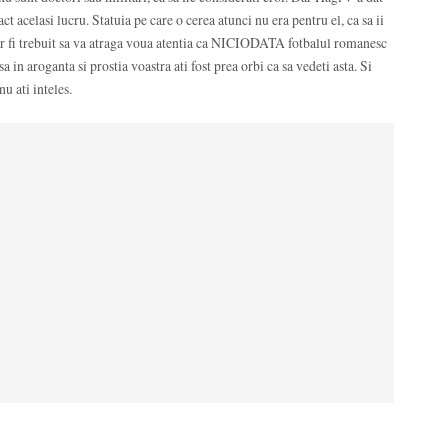
ct acelasi lucru. Statuia pe care o cerea atunci nu era pentru el, ca sa ii
 ar fi trebuit sa va atraga voua atentia ca NICIODATA fotbalul romanesc
 in aroganta si prostia voastra ati fost prea orbi ca sa vedeti asta. Si
u ati inteles.