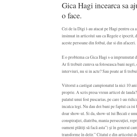
Gica Hagi incearca sa aj
o face.
Cei de la Digi l-au atacat pe Hagi pentru ca 
insinuat in articolul sau ca Regele e ipocrit, 
aceste persoane din fotbal, dar si din afaceri.
E o problema ca Gica Hagi s-a imprumutat de 
Ar fi trebuit cumva sa foloseasca bani negri, 
interviuri, nu si in acte? Sau poate ar fi trebui
Viitorul a castigat campionatul la nici 10 ani
proprie. A scris presa vreun articol de lauda?
palatul unui fost puscarias, pe care l-au ridi
incalca legi. Nu dau doi bani pe faptul ca isi
doar show-ul. Si da, show-ul lui Becali e unu
conspiraţiei, diatriba, mania persecuţiei, repr
oameni plătiţi să facă asta”) şi în general ca
transforme în delir.” Citatul e din articolul 