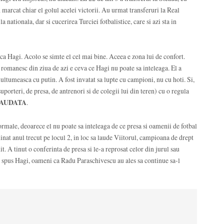
marcat chiar el golul acelei victorii. Au urmat transferuri la Real
nationala, dar si cucerirea Turciei fotbalistice, care si azi sta in
ca Hagi. Acolo se simte el cel mai bine. Aceea e zona lui de confort.
 romanesc din ziua de azi e ceva ce Hagi nu poate sa inteleaga. El a
 multumeasca cu putin. A fost invatat sa lupte cu campioni, nu cu hoti. Si,
uporteri, de presa, de antrenori si de colegii lui din teren) cu o regula
LAUDATA
.
ormale, deoarece el nu poate sa inteleaga de ce presa si oamenii de fotbal
nat anul trecut pe locul 2, in loc sa laude Viitorul, campioana de drept
t. A tinut o conferinta de presa si le-a reprosat celor din jurul sau
e-a spus Hagi, oameni ca Radu Paraschivescu au ales sa continue sa-l