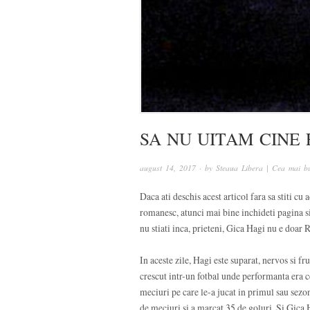
SA NU UITAM CINE 
august 14, 2017
· by
Steaua Libera | Cea mai bu
Daca ati deschis acest articol fara sa stiti cu
romanesc, atunci mai bine inchideti pagina s
nu stiati inca, prieteni, Gica Hagi nu e doar 
In aceste zile, Hagi este suparat, nervos si fr
crescut intr-un fotbal unde performanta era c
meciuri pe care le-a jucat in primul sau sezon
de meciuri si a marcat 35 de goluri. Si Gica H