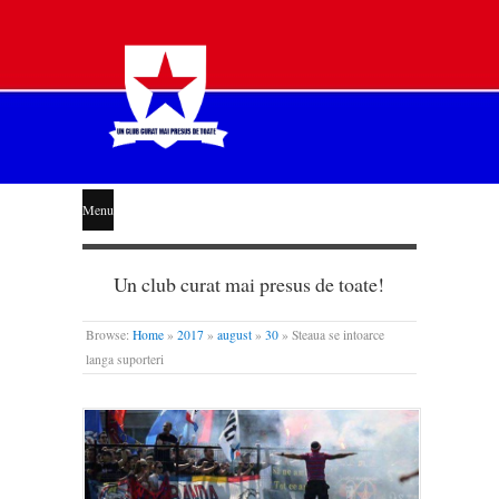
STEAUA
Menu
LIBERĂ
Un club curat mai presus de toate!
Browse:
Home
»
2017
»
august
»
30
»
Steaua se intoarce
langa suporteri