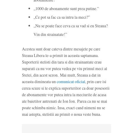
„1000 de abonamente sunt prea putine.”
„Ce pot sa fac ca sa intru la meci?”
„Nu se poate face ceva ca sa vad si eu Steaua?
Vin din strainatate!”
Acestea sunt doar cateva dintre mesajele pe care
Steaua Libera le-a primit in aceasta saptamana.
Suporterii stelisti din tara si din strainantate erau
suparati ca nu vor putea vedea pe viu primul meci al
Stelei, din acest sezon. Mai mult, Steaua a dat in
aceasta dimineata un
comunicat oficial
, prin care isi
cerea scuze si le explica suporterilor ca doar posesorii
de abonamente vor putea intra la meciurile de acasa
ale baietilor antrenati de Ion Ion. Parea ca nu se mai
poate schimba nimic. Insa, exact cand nimeni nu se
mai astepta, stelistii au primit o noua veste buna.