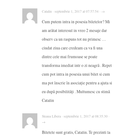
Catalin · septembrie 1, 2017 at 07:57:54 · →
Cum putem intra in posesia biletelor? Mi
am arătat interesul in vreo 2 mesaje dar
observ ca un raspuns tot nu primesc …
ciudat ziua care credeam ca va fi una
dintre cele mai frumoase se poate
transforma imediat intr o zi neagră . Repet
cum pot intra in posesia unui bilet si cum
ma pot înscrie în asociație pentru a ajuta si
eu după posibilități . Multumesc cu stimă
Catalin
Steaua Libera · septembrie 1, 2017 at 08:35:30 ·
→
Biletele sunt gratis, Catalin. Te prezinti la