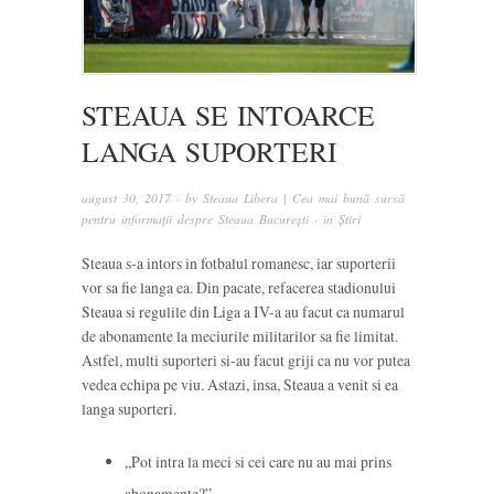
STEAUA SE INTOARCE
LANGA SUPORTERI
august 30, 2017
· by
Steaua Libera | Cea mai bună sursă
pentru informații despre Steaua București
· in
Știri
Steaua s-a intors in fotbalul romanesc, iar suporterii
vor sa fie langa ea. Din pacate, refacerea stadionului
Steaua si regulile din Liga a IV-a au facut ca numarul
de abonamente la meciurile militarilor sa fie limitat.
Astfel, multi suporteri si-au facut griji ca nu vor putea
vedea echipa pe viu. Astazi, insa, Steaua a venit si ea
langa suporteri.
„Pot intra la meci si cei care nu au mai prins
abonamente?”