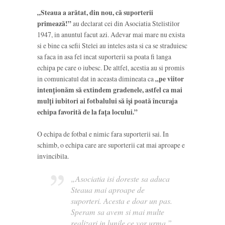
„Steaua a arătat, din nou, că suporterii
primează!”
au declarat cei din Asociatia Stelistilor
1947, in anuntul facut azi. Adevar mai mare nu exista
si e bine ca sefii Stelei au inteles asta si ca se straduiesc
sa faca in asa fel incat suporterii sa poata fi langa
echipa pe care o iubesc. De altfel, acestia au si promis
in comunicatul dat in aceasta dimineata ca
„pe viitor
intenționăm să extindem gradenele, astfel ca mai
mulți iubitori ai fotbalului să își poată încuraja
echipa favorită de la fața locului.”
O echipa de fotbal e nimic fara suporterii sai. In
schimb, o echipa care are suporterii cat mai aproape e
invincibila.
„Asociatia isi doreste sa aduca
Steaua mai aproape de
suporteri. Acesta e doar un pas.
Speram sa avem si mai multe
realizari in lunile ce vor urma,”