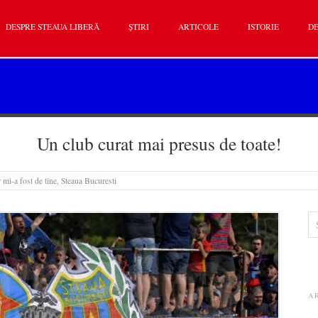
DESPRE STEAUA LIBERĂ
ȘTIRI
ARTICOLE
ISTORIE
DE
Un club curat mai presus de toate!
 mi-a fost de tine, Steaua Bucuresti
A