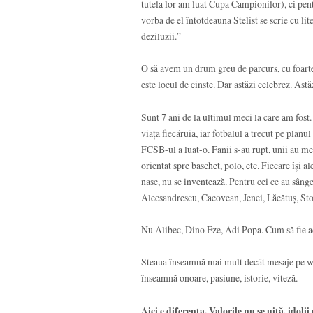
tutela lor am luat Cupa Campionilor), ci pent
vorba de el întotdeauna Stelist se scrie cu l
deziluzii.”
O să avem un drum greu de parcurs, cu foart
este locul de cinste. Dar astăzi celebrez. Ast
Sunt 7 ani de la ultimul meci la care am fost.
viața fiecăruia, iar fotbalul a trecut pe planul
FCSB-ul a luat-o. Fanii s-au rupt, unii au mer
orientat spre baschet, polo, etc. Fiecare își 
nasc, nu se inventează. Pentru cei ce au sân
Alecsandrescu, Cacovean, Jenei, Lăcătuș, Stoi
Nu Alibec, Dino Eze, Adi Popa. Cum să fie a
Steaua înseamnă mai mult decât mesaje pe what
înseamnă onoare, pasiune, istorie, viteză.
Aici e diferența. Valorile nu se uită, idolii