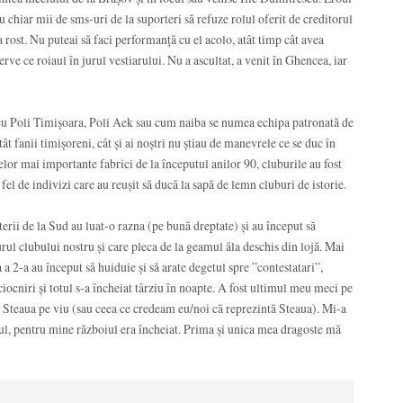
 chiar mii de sms-uri de la suporteri să refuze rolul oferit de creditorul
 rost. Nu puteai să faci performanță cu el acolo, atât timp cât avea
rve ce roiaul în jurul vestiarului. Nu a ascultat, a venit în Ghencea, iar
 cu Poli Timișoara, Poli Aek sau cum naiba se numea echipa patronată de
ât fanii timișoreni, cât și ai noștri nu știau de manevrele ce se duc în
elor mai importante fabrici de la începutul anilor 90, cluburile au fost
i fel de indivizi care au reușit să ducă la sapă de lemn cluburi de istorie.
rterii de la Sud au luat-o razna (pe bună dreptate) și au început să
rul clubului nostru și care pleca de la geamul ăla deschis din lojă. Mai
a a 2-a au început să huiduie și să arate degetul spre ”contestatari”,
ciocniri și totul s-a încheiat târziu în noapte. A fost ultimul meu meci pe
Steaua pe viu (sau ceea ce credeam eu/noi că reprezintă Steaua). Mi-a
alul, pentru mine războiul era încheiat. Prima și unica mea dragoste mă