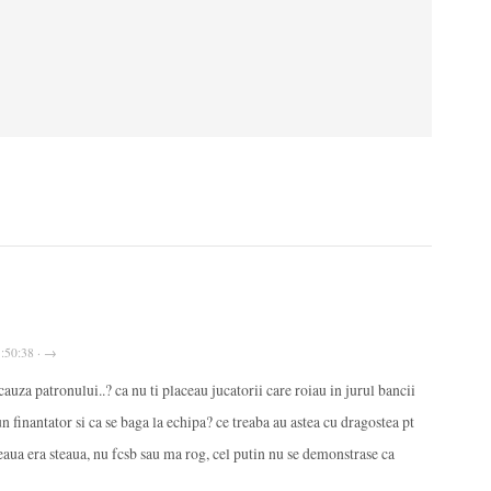
11:50:38 · →
 cauza patronului..? ca nu ti placeau jucatorii care roiau in jurul bancii
un finantator si ca se baga la echipa? ce treaba au astea cu dragostea pt
teaua era steaua, nu fcsb sau ma rog, cel putin nu se demonstrase ca