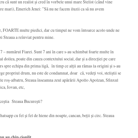
ru că sunt un realist și cred în vorbele unui mare Stelist (când vine
itere mari), Emerich Jenei: ”Să nu ne facem iluzii ca să nu avem
e, FOARTE multe piedici, dar cu timpul ne vom întoarce acolo unde ne
ăzi Steaua a reînviat pentru mine.
 7 – numărul Fiarei. Sunt 7 ani în care s-au schimbat foarte multe în
 al doilea, poate din cauza contextului social, dar și a direcției pe care
s spre echipa din prima ligă, în timp ce alții au rămas la origini și s-au
alege propriul drum, nu este de condamnat, doar că, vedeți voi, steliștii se
gele roș-albatru, Steaua înseamna zeul apărării Apollo Apolzan, Sfinxul
ca, Iovan, etc,
ceștia Steaua București?
sapp cu fel și fel de hiene din noapte, cancan, beții și circ. Steaua
 nu au chip cioplit.