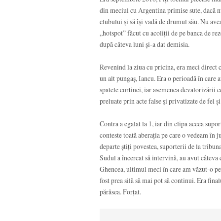
din meciul cu Argentina primise sute, dacă nu
clubului și să își vadă de drumul său. Nu avea
„hotspot” făcut cu acoliții de pe banca de reze
după câteva luni și-a dat demisia.
Revenind la ziua cu pricina, era meci direct
un alt pungaș, Iancu. Era o perioadă în care at
spatele cortinei, iar asemenea devalorizării c
preluate prin acte false și privatizate de fel ș
Contra a egalat la 1, iar din clipa aceea supo
conteste toată aberația pe care o vedeam în ju
departe știți povestea, suporterii de la tribun
Sudul a încercat să intervină, au avut câteva 
Ghencea, ultimul meci în care am văzut-o pe 
fost prea silă să mai pot să continui. Era fin
părăsea. Forțat.