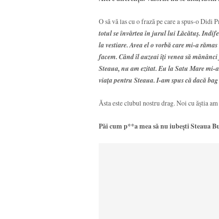
O să vă las cu o frază pe care a spus-o Didi 
totul se învârtea în jurul lui Lăcătuș. Indi
la vestiare. Avea el o vorbă care mi-a răma
facem. Când îl auzeai îți venea să mânânci j
Steaua, nu am ezitat. Eu la Satu Mare mi-am
viața pentru Steaua. I-am spus că dacă bag 
Ăsta este clubul nostru drag. Noi cu ăștia am 
Păi cum p**a mea să nu iubești Steaua Bu