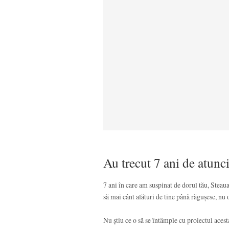
Au trecut 7 ani de atunc
7 ani în care am suspinat de dorul tău, Steaua
să mai cânt alături de tine până răgușesc, nu
Nu știu ce o să se întâmple cu proiectul aces