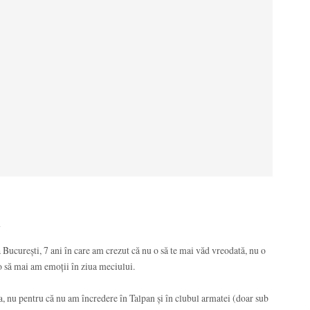
i
 București, 7 ani în care am crezut că nu o să te mai văd vreodată, nu o
 o să mai am emoții în ziua meciului.
ta, nu pentru că nu am încredere în Talpan și în clubul armatei (doar sub