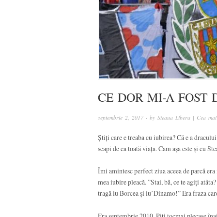
CE DOR MI-A FOST 
septembrie 2, 2017
· by
Steaua Libera | Cea mai
Știți care e treaba cu iubirea? Că e a draculu
scapi de ea toată viața. Cam așa este și cu St
Îmi amintesc perfect ziua aceea de parcă era 
mea iubire pleacă. ”Stai, bă, ce te agiți atâta
tragă lu Borcea și lu’Dinamo!” Era fraza car
Era septembrie 2010, Piți tocmai plecase înai