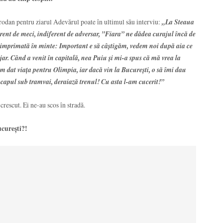
Prodan pentru ziarul Adevărul poate în ultimul său interviu:
„L
a Steaua
ferent de meci, indiferent de adversar, ”Fiara” ne dădea curajul încă de
s imprimată în minte: Important e să câștigăm, vedem noi după aia ce
ar. Când a venit în capitală, nea Puiu și mi-a spus că mă vrea la
 dat viața pentru Olimpia, iar dacă vin la București, o să îmi dau
capul sub tramvai, deraiază trenul! Cu asta l-am cucerit!”
crescut. Ei ne-au scos în stradă.
curești?!