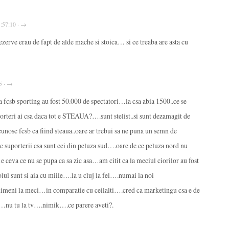
11:57:10 · →
rezerve erau de fapt de alde mache si stoica… si ce treaba are asta cu
25 · →
fcsb sporting au fost 50.000 de spectatori…la csa abia 1500..ce se
orteri ai csa daca tot e STEAUA?….sunt stelist..si sunt dezamagit de
ecunosc fcsb ca fiind steaua..oare ar trebui sa ne puna un semn de
c suporterii csa sunt cei din peluza sud….oare de ce peluza nord nu
e ceva ce nu se pupa ca sa zic asa…am citit ca la meciul ciorilor au fost
ul sunt si aia cu miile….la u cluj la fel….numai la noi
meni la meci…in comparatie cu ceilalti….cred ca marketingu csa e de
nu tu la tv….nimik….ce parere aveti?.