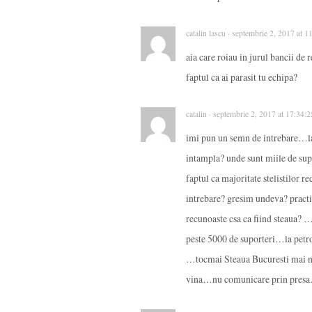
catalin lascu · septembrie 2, 2017 at 
aia care roiau in jurul bancii de 
faptul ca ai parasit tu echipa?
catalin · septembrie 2, 2017 at 17:34:
imi pun un semn de intrebare…la 
intampla? unde sunt miile de sup
faptul ca majoritate stelistilor r
intrebare? gresim undeva? practi
recunoaste csa ca fiind steaua? …
peste 5000 de suporteri…la petrol
…tocmai Steaua Bucuresti mai ni
vina…nu comunicare prin presa…