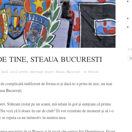
C
DE TINE, STEAUA BUCURESTI
Ca
 bună sursă pentru informații despre Steaua București
· in
Articole
i de complicată indiferent de forma ei și dacă te-a prins de mic, nu mai
eaua București.
ieri. Stăteam izolat pe un scaun, mă uitam în gol și simțeam că prima
? Nu vezi că îi doare în cur de club? Ei vor rezultate de moment și să i-o
e se repeta ca un laitmotiv în mintea mea.
ntea meciului de la Brașov și în locul său venise Ilie Dumitrescu. Eroul