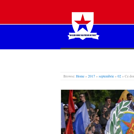
STEAUA LIBERĂ
Browse:
Home
»
2017
»
septembrie
»
02
»
Ce dor