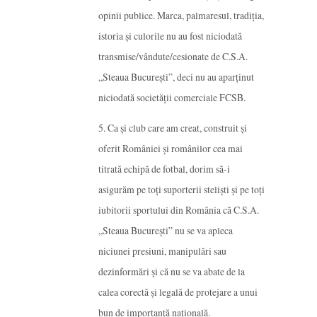
opinii publice. Marca, palmaresul, tradiția,
istoria și culorile nu au fost niciodată
transmise/vândute/cesionate de C.S.A.
„Steaua București”, deci nu au aparținut
niciodată societății comerciale FCSB.
5. Ca și club care am creat, construit și
oferit României și românilor cea mai
titrată echipă de fotbal, dorim să-i
asigurăm pe toți suporterii steliști și pe toți
iubitorii sportului din România că C.S.A.
„Steaua București” nu se va apleca
niciunei presiuni, manipulări sau
dezinformări și că nu se va abate de la
calea corectă și legală de protejare a unui
bun de importanță națională.