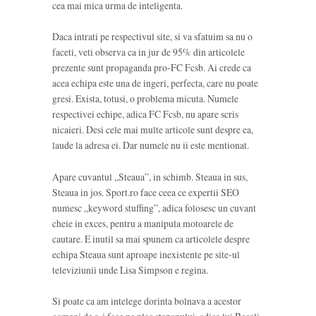
cea mai mica urma de inteligenta.
Daca intrati pe respectivul site, si va sfatuim sa nu o
faceti, veti observa ca in jur de 95% din articolele
prezente sunt propaganda pro-FC Fcsb. Ai crede ca
acea echipa este una de ingeri, perfecta, care nu poate
gresi. Exista, totusi, o problema micuta. Numele
respectivei echipe, adica FC Fcsb, nu apare scris
nicaieri. Desi cele mai multe articole sunt despre ea,
laude la adresa ei. Dar numele nu ii este mentionat.
Apare cuvantul „Steaua”, in schimb. Steaua in sus,
Steaua in jos. Sport.ro face ceea ce expertii SEO
numesc „keyword stuffing”, adica folosesc un cuvant
cheie in exces, pentru a manipula motoarele de
cautare. E inutil sa mai spunem ca articolele despre
echipa Steaua sunt aproape inexistente pe site-ul
televiziunii unde Lisa Simpson e regina.
Si poate ca am intelege dorinta bolnava a acestor