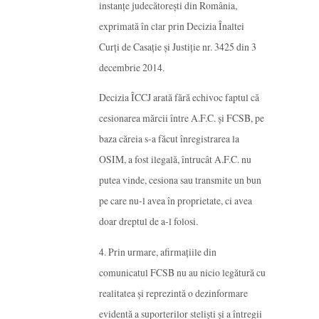
instanțe judecătorești din România,
exprimată în clar prin Decizia Înaltei
Curți de Casație și Justiție nr. 3425 din 3
decembrie 2014.
Decizia ÎCCJ arată fără echivoc faptul că
cesionarea mărcii între A.F.C. și FCSB, pe
baza căreia s-a făcut înregistrarea la
OSIM, a fost ilegală, întrucât A.F.C. nu
putea vinde, cesiona sau transmite un bun
pe care nu-l avea în proprietate, ci avea
doar dreptul de a-l folosi.
4. Prin urmare, afirmațiile din
comunicatul FCSB nu au nicio legătură cu
realitatea și reprezintă o dezinformare
evidentă a suporterilor steliști și a întregii