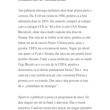
Am publicat intreaga incheiere desi doar prima parte e
corecta. Da, Fcsb nu exista in 1986, pentru ca a fost
infiintata doar in 2003. Da, numele complet al echipei
care a castigat CCE in ’86 a fost si este CSA Steaua
Bucuresti, chiar daca multi oameni stiu doar de
Steaua. Dar asta nu ar trebui sa ne mire, pentru ca oile
habar nu au de istoria Stelei. Ultima parte, insa, e
gresita. UEFA nu a recunoscut nimic. Sigur, pe siteul
sau apare ca Fcsb e Steaua, dar inca nu am primit nicio
pozitie oficiala. Unde e acea notificare pe care se lauda
Gigi Becali ca o va cere de la UEFA, pentru a
demonstra ca el detine palmaresul Stelei? Nu e. Asa
cum nu e nici notificarea pe care colonelul Petrea a
promis ca o va trimite. Dar asta e alta poveste si tine
de o „schimbare de strategie”.
Sport.ro a publicat si poza cu programul de meci. Isi
dau singuri un sut in fund, e adevarat. Dar e riscul
meseriei. Cand nu exista nici macar un singur jurnalist