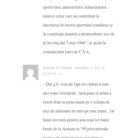
sportivilor, antrenorilor, tehnicienilor,
tuturor celor care au contribuit la
înscrierea în istoria sportului românesc și
în conștiința noastră a memorabilei seri de
la Sevilla din 7 mai 1986″, se arată în
comunicatul emis de C.S.A.
Suporter Dr. Taberei · octombrie 2, 2017 at
12:29:38 · →
– Dar g.b. voia de fapt tot clubul si mai
ales toate terenurile , insa pana la urma a
reusit doar sa puna mana pe o echipa de
zeci de milioane de euro pe mai nimic , iar
banii investiti pentru asta erau tot banii
furati de la Armata in ’99 prin metoda
josnica de instrainare si speculare a