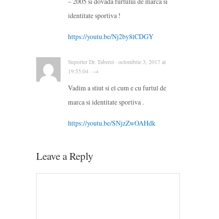
– 2005 si dovada furtului de marca si
identitate sportiva !
https://youtu.be/Nj2by8lCDGY
Suporter Dr. Taberei · octombrie 3, 2017 at
19:55:04 · →
Vadim a stiut si el cum e cu furtul de
marca si identitate sportiva .
https://youtu.be/SNjzZwOAHdk
Leave a Reply