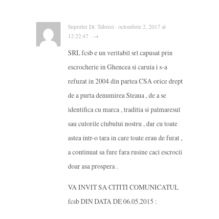
Suporter Dr. Taberei · octombrie 2, 2017 at
12:22:47 · →
SRL fcsb e un veritabil srl capusat prin
escrocherie in Ghencea si caruia i s-a
refuzat in 2004 din partea CSA orice drept
de a purta denumirea Steaua , de a se
identifica cu marca , traditia si palmaresul
sau culorile clubului nostru , dar cu toate
astea intr-o tara in care toate erau de furat ,
a continuat sa fure fara rusine caci escrocii
doar asa prospera .
VA INVIT SA CITITI COMUNICATUL
fcsb DIN DATA DE 06.05.2015 :