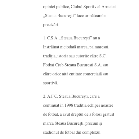
opiniei publice, Clubul Sportiv al Armatei
„Steaua București” face următoarele
precizări:
1. C.S.A. „Steaua București” nu a
înstrăinat niciodată marca, palmaresul,
tradiția, istoria sau culorile către S.C.
Fotbal Club Steaua București S.A. sau
către orice altă entitate comercială sau
sportivă.
2. A.F.C. Steaua București, care a
continuat în 1998 tradiția echipei noastre
de fotbal, a avut dreptul de a folosi gratuit
marca Steaua București, precum și
stadionul de fotbal din complexul