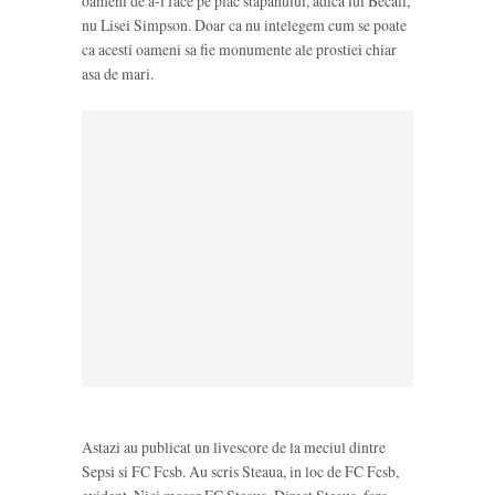
oameni de a-i face pe plac stapanului, adica lui Becali,
nu Lisei Simpson. Doar ca nu intelegem cum se poate
ca acesti oameni sa fie monumente ale prostiei chiar
asa de mari.
Astazi au publicat un livescore de la meciul dintre
Sepsi si FC Fcsb. Au scris Steaua, in loc de FC Fcsb,