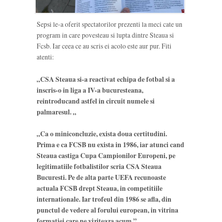
Sepsi le-a oferit spectatorilor prezenti la meci cate un
program in care povesteau si lupta dintre Steaua si
Fcsb. Iar ceea ce au scris ei acolo este aur pur. Fiti
atenti:
„CSA Steaua si-a reactivat echipa de fotbal si a
inscris-o in liga a IV-a bucuresteana,
reintroducand astfel in circuit numele si
palmaresul. „
„Ca o miniconcluzie, exista doua certitudini.
Prima e ca FCSB nu exista in 1986, iar atunci cand
Steaua castiga Cupa Campionilor Europeni, pe
legitimatiile fotbalistilor scria CSA Steaua
Bucuresti. Pe de alta parte UEFA recunoaste
actuala FCSB drept Steaua, in competitiile
internationale. Iar trofeul din 1986 se afla, din
punctul de vedere al forului european, in vitrina
formatiei care ne viziteaza acum.”