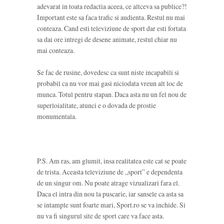
adevarat in toata redactia aceea, ce altceva sa publice?!
Important este sa faca trafic si audienta. Restul nu mai
conteaza. Cand esti televiziune de sport dar esti fortata
sa dai ore intregi de desene animate, restul chiar nu
mai conteaza.
Se fac de rusine, dovedesc ca sunt niste incapabili si
probabil ca nu vor mai gasi niciodata vreun alt loc de
munca. Totul pentru stapan. Daca asta nu un fel nou de
superloialitate, atunci e o dovada de prostie
monumentala.
P.S. Am ras, am glumit, insa realitatea este cat se poate
de trista. Aceasta televiziune de „sport” e dependenta
de un singur om. Nu poate atrage vizualizari fara el.
Daca el intra din nou la puscarie, iar sansele ca asta sa
se intample sunt foarte mari, Sport.ro se va inchide. Si
nu va fi singurul site de sport care va face asta.