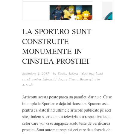
LA SPORT.RO SUNT
CONSTRUITE
MONUMENTE IN
CINSTEA PROSTIEI
octombrie 1, 2017
· by
Steaua Libera | Cea mai bună
sursă pentru informații despre Steaua București
· in
Articole
Articolul acesta poate parea un pamflet, dar nu e. Ce se
intampla la Sport.ro e deja infricosator. Spunem asta
pentru ca, date fiind ultimele articole publicate pe acel
site, tindem sa credem ca televiziunea respectiva le da
celor care vor sa se angajeze acolo teste de verificarea
prostiei. Sunt automat respinsi cei care dau dovada de