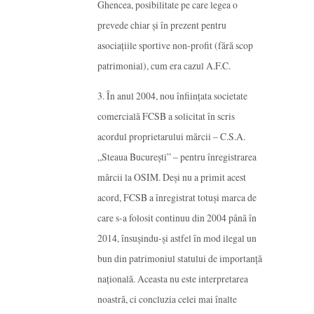
Ghencea, posibilitate pe care legea o
prevede chiar și în prezent pentru
asociațiile sportive non-profit (fără scop
patrimonial), cum era cazul A.F.C.
3. În anul 2004, nou înființata societate
comercială FCSB a solicitat în scris
acordul proprietarului mărcii – C.S.A.
„Steaua București” – pentru înregistrarea
mărcii la OSIM. Deși nu a primit acest
acord, FCSB a înregistrat totuși marca de
care s-a folosit continuu din 2004 până în
2014, însușindu-și astfel în mod ilegal un
bun din patrimoniul statului de importanță
națională. Aceasta nu este interpretarea
noastră, ci concluzia celei mai înalte