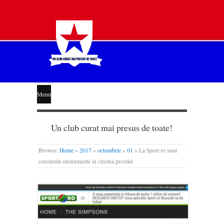
STEAUA
Menu
LIBERĂ
Un club curat mai presus de toate!
Browse:
Home
»
2017
»
octombrie
»
01
»
La Sport.ro sunt
construite monumente in cinstea prostiei