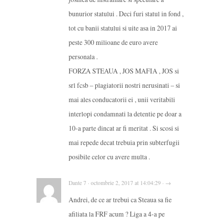
bunurior statului . Deci furi statul in fond ,
tot cu banii statului si uite asa in 2017 ai
peste 300 milioane de euro avere
personala .
FORZA STEAUA , JOS MAFIA , JOS si
srl fcsb – plagiatorii nostri nerusinati – si
mai ales conducatorii ei , unii veritabili
interlopi condamnati la detentie pe doar a
10-a parte dincat ar fi meritat . Si scosi si
mai repede decat trebuia prin subterfugii
posibile celor cu avere multa .
Dante 7 · octombrie 2, 2017 at 14:04:29 · →
Andrei, de ce ar trebui ca Steaua sa fie
afiliata la FRF acum ? Liga a 4-a pe