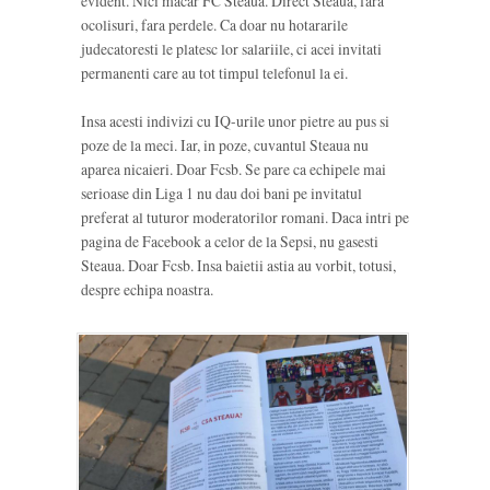
evident. Nici macar FC Steaua. Direct Steaua, fara
ocolisuri, fara perdele. Ca doar nu hotararile
judecatoresti le platesc lor salariile, ci acei invitati
permanenti care au tot timpul telefonul la ei.
Insa acesti indivizi cu IQ-urile unor pietre au pus si
poze de la meci. Iar, in poze, cuvantul Steaua nu
aparea nicaieri. Doar Fcsb. Se pare ca echipele mai
serioase din Liga 1 nu dau doi bani pe invitatul
preferat al tuturor moderatorilor romani. Daca intri pe
pagina de Facebook a celor de la Sepsi, nu gasesti
Steaua. Doar Fcsb. Insa baietii astia au vorbit, totusi,
despre echipa noastra.