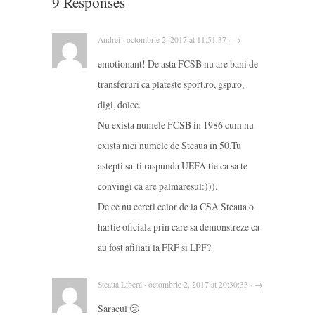
9 Responses
Andrei · octombrie 2, 2017 at 11:51:37 · →
emotionant! De asta FCSB nu are bani de
transferuri ca plateste sport.ro, gsp.ro,
digi, dolce.
Nu exista numele FCSB in 1986 cum nu
exista nici numele de Steaua in 50.Tu
astepti sa-ti raspunda UEFA tie ca sa te
convingi ca are palmaresul:))).
De ce nu cereti celor de la CSA Steaua o
hartie oficiala prin care sa demonstreze ca
au fost afiliati la FRF si LPF?
Steaua Libera · octombrie 2, 2017 at 20:30:33 · →
Saracul 🙁