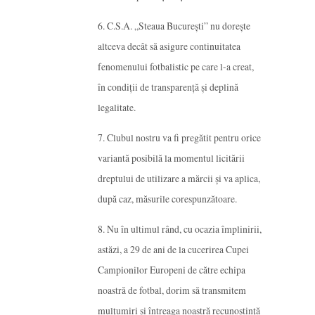
6. C.S.A. „Steaua București” nu dorește
altceva decât să asigure continuitatea
fenomenului fotbalistic pe care l-a creat,
în condiții de transparență și deplină
legalitate.
7. Clubul nostru va fi pregătit pentru orice
variantă posibilă la momentul licitării
dreptului de utilizare a mărcii și va aplica,
după caz, măsurile corespunzătoare.
8. Nu în ultimul rând, cu ocazia împlinirii,
astăzi, a 29 de ani de la cucerirea Cupei
Campionilor Europeni de către echipa
noastră de fotbal, dorim să transmitem
mulțumiri și întreaga noastră recunoștință