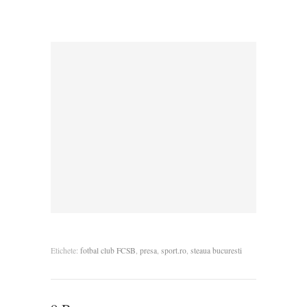
Etichete:
fotbal club FCSB
,
presa
,
sport.ro
,
steaua bucuresti