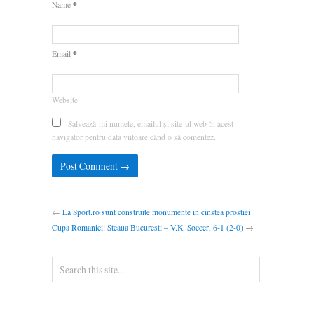
*
Name
*
Email
Website
Salvează-mi numele, emailul și site-ul web în acest
navigator pentru data viitoare când o să comentez.
←
La Sport.ro sunt construite monumente in cinstea prostiei
Cupa Romaniei: Steaua Bucuresti – V.K. Soccer, 6-1 (2-0)
→