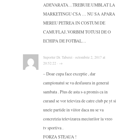
ADEVARATA…TREBUIE UMBLAT LA
MARKETINGU CSA … NU SA APARA
MEREU PETREA IN COSTUM DE
CAMUFLAJ..VORBIM TOTUSI DE O
ECHIPA DE FOTBAL…
Suporter Dr. Taberei · octombrie 2, 2017 at
20:52:22 · →
– Doar cupa face exceptie , dar
campionatul se va desfasura in general
sambata . Plus de asta s-a promis ca in
curand se vor televiza de catre club pe yt si
unele partide in viitor daca nu se va
concretzia televizarea meciurilor la vreo
tv sportiva .
FORZA STEAUA !