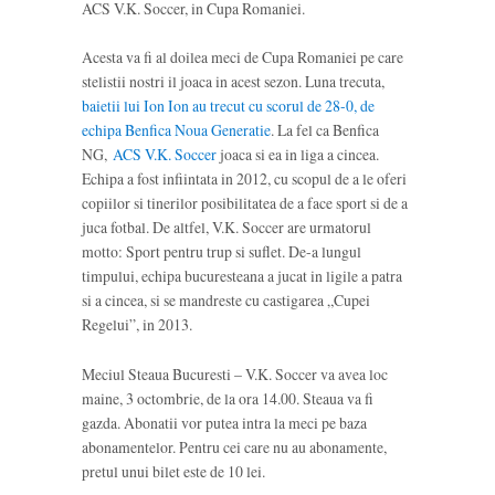
ACS V.K. Soccer, in Cupa Romaniei.
Acesta va fi al doilea meci de Cupa Romaniei pe care
stelistii nostri il joaca in acest sezon. Luna trecuta,
baietii lui Ion Ion au trecut cu scorul de 28-0, de
echipa Benfica Noua Generatie
. La fel ca Benfica
NG,
ACS V.K. Soccer
joaca si ea in liga a cincea.
Echipa a fost infiintata in 2012, cu scopul de a le oferi
copiilor si tinerilor posibilitatea de a face sport si de a
juca fotbal. De altfel, V.K. Soccer are urmatorul
motto: Sport pentru trup si suflet. De-a lungul
timpului, echipa bucuresteana a jucat in ligile a patra
si a cincea, si se mandreste cu castigarea „Cupei
Regelui”, in 2013.
Meciul Steaua Bucuresti – V.K. Soccer va avea loc
maine, 3 octombrie, de la ora 14.00. Steaua va fi
gazda. Abonatii vor putea intra la meci pe baza
abonamentelor. Pentru cei care nu au abonamente,
pretul unui bilet este de 10 lei.