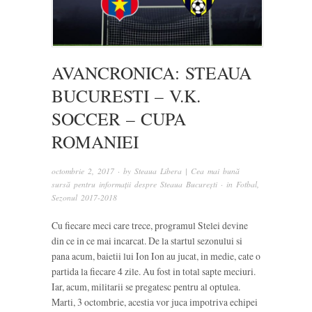
AVANCRONICA: STEAUA
BUCURESTI – V.K.
SOCCER – CUPA
ROMANIEI
octombrie 2, 2017
· by
Steaua Libera | Cea mai bună
sursă pentru informații despre Steaua București
· in
Fotbal
,
Sezonul 2017-2018
Cu fiecare meci care trece, programul Stelei devine
din ce in ce mai incarcat. De la startul sezonului si
pana acum, baietii lui Ion Ion au jucat, in medie, cate o
partida la fiecare 4 zile. Au fost in total sapte meciuri.
Iar, acum, militarii se pregatesc pentru al optulea.
Marti, 3 octombrie, acestia vor juca impotriva echipei