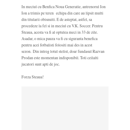
In meciul cu Benfica Noua Generatie, antrenorul Ion
Ion a trimis pe teren echipa din care au lipsit multi
din titularii obisnuiti. E de asteptat, astfel, sa
procedeze la fel si in meciul cu V.K. Soccer. Pentru
Steaua, acesta va fi al optulea meci in 33 de zile.
Asadar, o mica pauza va fi cu siguranta benefica
pentru acei fotbalisti folositi mai des in acest
sezon. Din intreg lotul stelist, doar fundasul Razvan
Prodan este momentan indisponibil. Toti ceilalti
jucatori sunt apti de joc.
Forza Steaua!