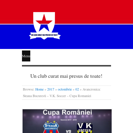
STEAUA
Menu
LIBERĂ
Un club curat mai presus de toate!
Browse:
Home
»
2017
»
octombrie
»
02
»
Avancronica:
Steaua Bucuresti – V.K. Soccer – Cupa Romaniei