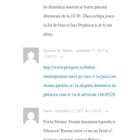
de duminica insorita si foarte placuta
dimineata de la 10.30 . Daca echipa joaca
la fel de bine si fara Predescu n-ar fi rau
deloc .
Suporter Dr. Taberei · octombrie 17, 2017 at
12:45:15 · →
http://www.prosport.ro/fotbal-
intern/primul-meci-pe-care-l-va-juca-csa-
steaua-partida-se-va-disputa-duminica-in-
ghencea-cine-ii-va-fi-adversar-16610329
Narko · octombrie 17, 2017 at 17:50:32 · →
Forza Steaua! Steaua inseamna legenda si
Ghencea! Rusine celor ce ne-au furat-o!
Inclusiv ‘marele’ general Babiuc.