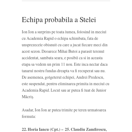
Echipa probabila a Stelei
Ion Ion a surprins pe toata lumea, folosind in meciul
cu Academia Rapid o echipa schimbata, fata de
unsprezecele obisnuit cu care a jucat fiecare meci din
acest sezon. Deoarece Mihai Butoi a parasit terenul
accidentat, sambata seara, e posibil ca si in aceasta
etapa sa vedem un prim 11 nou. Este inca neclar daca
tanarul nostru fundas dreapta va fi recuperat sau nu.
De asemenea, golgeterul echipei, Andrei Predescu,
este suspendat, pentru eliminarea primita in meciul cu
Academia Rapid. Locul sau ar putea fi luat de Junior
Măcriș.
Asadar, Ion Ion ar putea trimite pe teren urmatoarea
formula:
22. Horia Iancu (Cpt.) –
25. Claudiu Zamfirescu,