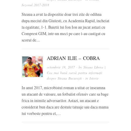
Sezonul 2017-2018
Steaua a avut la dispozitie doar trei zile de odihna
dupa meciul din Giulesti, cu Academia Rapid, incheiat
la egalitate, 1-1. Baietii lui Ion Ion au jucat astazi cu
Comprest GIM, intr-un meci pe care l-au castigat cu
scorul de…
ADRIAN ILIE – COBRA
octombrie 18, 2017
· by
Steaua Libera |
Cea mai bună sursă pentru informații
despre Steaua București
· in
Istorie
In anul 2017, microbistul roman a uitat ce inseamna
un atacant de valoare, un fotbalist ofensiv care sa bage
frica in inimile adversarilor. Astazi, un atacant e
considerat bun daca are destule tatuaje sau daca mama
lui vorbeste pentru el,…