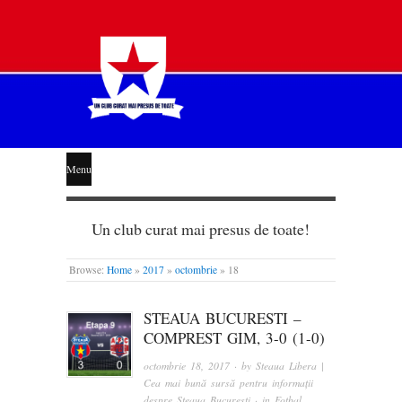
STEAUA
Menu
LIBERĂ
Un club curat mai presus de toate!
Browse:
Home
»
2017
»
octombrie
»
18
STEAUA BUCURESTI –
COMPREST GIM, 3-0 (1-0)
octombrie 18, 2017
· by
Steaua Libera |
Cea mai bună sursă pentru informații
despre Steaua București
· in
Fotbal
,