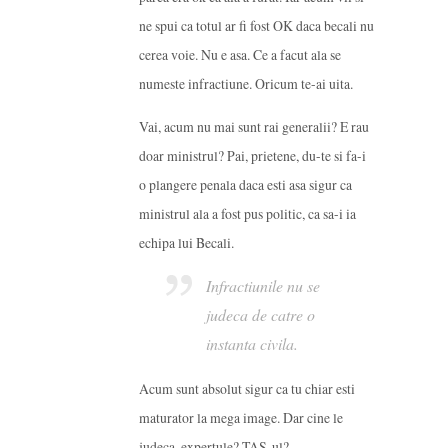
ne spui ca totul ar fi fost OK daca becali nu
cerea voie. Nu e asa. Ce a facut ala se
numeste infractiune. Oricum te-ai uita.
Vai, acum nu mai sunt rai generalii? E rau
doar ministrul? Pai, prietene, du-te si fa-i
o plangere penala daca esti asa sigur ca
ministrul ala a fost pus politic, ca sa-i ia
echipa lui Becali.
Infractiunile nu se
judeca de catre o
instanta civila.
Acum sunt absolut sigur ca tu chiar esti
maturator la mega image. Dar cine le
judeca, expertule? TAS-ul?