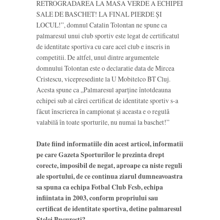
RETROGRADAREA LA MASA VERDE A ECHIPEI
SALE DE BASCHET! LA FINAL PIERDE ȘI
LOCUL!”, domnul Catalin Tolontan ne spune ca
palmaresul unui club sportiv este legat de certificatul
de identitate sportiva cu care acel club e inscris in
competitii. De altfel, unul dintre argumentele
domnului Tolontan este o declaratie data de Mircea
Cristescu, vicepresedinte la U Mobitelco BT Cluj.
Acesta spune ca „Palmaresul aparține întotdeauna
echipei sub al cărei certificat de identitate sportiv s-a
făcut înscrierea în campionat și aceasta e o regulă
valabilă în toate sporturile, nu numai la baschet!”
Date fiind informatiile din acest articol, informatii
pe care Gazeta Sporturilor le prezinta drept
corecte, imposibil de negat, aproape ca niste reguli
ale sportului, de ce continua ziarul dumneavoastra
sa spuna ca echipa Fotbal Club Fcsb, echipa
infiintata in 2003, conform propriului sau
certificat de identitate sportiva, detine palmaresul
Stelei Bucuresti?