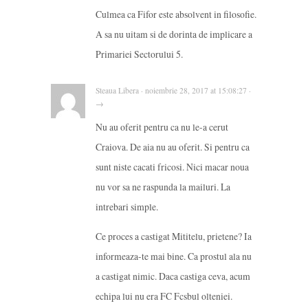
Culmea ca Fifor este absolvent in filosofie.
A sa nu uitam si de dorinta de implicare a
Primariei Sectorului 5.
Steaua Libera · noiembrie 28, 2017 at 15:08:27 ·
→
Nu au oferit pentru ca nu le-a cerut
Craiova. De aia nu au oferit. Si pentru ca
sunt niste cacati fricosi. Nici macar noua
nu vor sa ne raspunda la mailuri. La
intrebari simple.
Ce proces a castigat Mititelu, prietene? Ia
informeaza-te mai bine. Ca prostul ala nu
a castigat nimic. Daca castiga ceva, acum
echipa lui nu era FC Fcsbul olteniei.