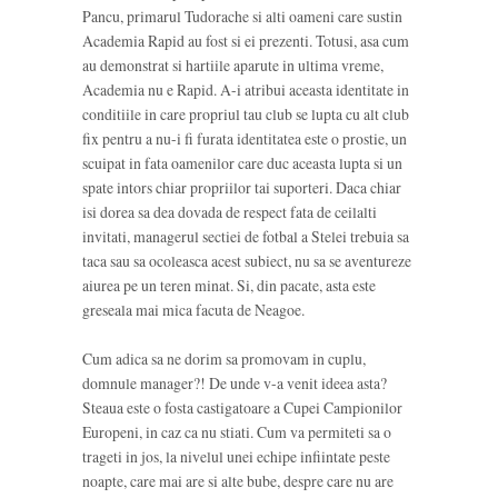
Pancu, primarul Tudorache si alti oameni care sustin
Academia Rapid au fost si ei prezenti. Totusi, asa cum
au demonstrat si hartiile aparute in ultima vreme,
Academia nu e Rapid. A-i atribui aceasta identitate in
conditiile in care propriul tau club se lupta cu alt club
fix pentru a nu-i fi furata identitatea este o prostie, un
scuipat in fata oamenilor care duc aceasta lupta si un
spate intors chiar propriilor tai suporteri. Daca chiar
isi dorea sa dea dovada de respect fata de ceilalti
invitati, managerul sectiei de fotbal a Stelei trebuia sa
taca sau sa ocoleasca acest subiect, nu sa se aventureze
aiurea pe un teren minat. Si, din pacate, asta este
greseala mai mica facuta de Neagoe.
Cum adica sa ne dorim sa promovam in cuplu,
domnule manager?! De unde v-a venit ideea asta?
Steaua este o fosta castigatoare a Cupei Campionilor
Europeni, in caz ca nu stiati. Cum va permiteti sa o
trageti in jos, la nivelul unei echipe infiintate peste
noapte, care mai are si alte bube, despre care nu are