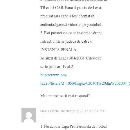
TB cat si CAB. Pana si prostu de Les a
precizat asta cand a fost chemat in
audienta.(gasesti video-ul pe youtube).
3. Esti paralel cu tot ce inseamna drept.
Infractiunile se judeca de catre o
INSTANTA PENALA.
Ai auzit de Legea 304/2004. Citeste ce
scrie pe la art 19 al.2
http://www.inm-
lex.ro/fisiere/d_1053/Legea%20304%20din%202004_
Mai are rost sa-ti mai raspund?
Steaua Libera · noiembrie 28, 2017 at 16:41:54 ·
→
1. Nu au, dar Liga Profesionista de Fotbal