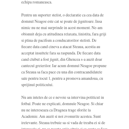
echipa romaneasca.
Pentru un suporter stelist, o declaratie ca cea data de
domnul Neagoe este cat se poate de jignitoare. Insa
nimic nu ne mai surprinde in acest moment. Ne-am
obisnuit deja cu atitudinea relaxata, linistita, fara griji
si plina de pacifism a conducatorilor stelisti. De
fiecare data cand cineva a atacat Steaua, acestia au
acceptat insultele fara sa raspunda. De fiecare data
cand clubul a fost jignit, din Ghencea s-a auzit doar
cantecul greierilor. Iar acum domnul Neagoe propune
ca Steaua sa faca pace cu una din contracandidatele
sale pentru locul 1, pentru a promova amandoua, cu
sprijinul politicului.
Nu am inteles de ce e nevoie sa intervina politicul in
fotbal. Poate ne explicati, domnule Neagoe. Si chiar
nu ne intereseaza ca Dragnea trage sforile la
Academie. Am auzit si noi zvonurile acestea. Sunt
irelevante. Steaua trebuie sa-si vada de treaba ei si de
interesele ei, nu sa poarte grija altuia si sa caute sa faca