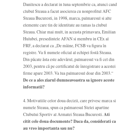
Danilescu a declarat in luna septembrie ca, atunci cand
clubul Steaua a facut asocierea cu nonprofitul AFC
Steaua Bucuresti, in 1998, marca, palmaresul si alte
elemente care tin de identitate au ramas la clubul
Steaua. Chiar mai mult, in aceasta primavara, Emilian
Hulubei, presedintele AFAN si membru in CEx al
FRF, a declarat ca „De mâine, FCSB va figura în
registre. Va fi numele oficial al echipei fostă Steaua.
Din păcate ăsta este adevărul, palmaresul va fi cel din
2003, pentru că pe certificatul de înregistrare a acestei
firme apare 2003. Va lua palmaresul doar din 2003.“
De ce a ales ziarul dumneavoastra sa ignore aceste
informatii?
4. Motivatiile celor doua decizii, care privesc marca si
numele Steaua, spun ca palmaresul Stelei apartine
Clubului Sportiv al Armatei Steaua Bucuresti.
Ati
citit cele doua documente? Daca da, considerati ca
au vreo importanta sau nu?