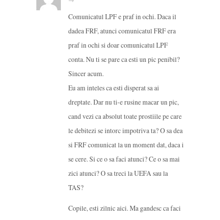
Comunicatul LPF e praf in ochi. Daca il
dadea FRF, atunci comunicatul FRF era
praf in ochi si doar comunicatul LPF
conta. Nu ti se pare ca esti un pic penibil?
Sincer acum.
Eu am inteles ca esti disperat sa ai
dreptate. Dar nu ti-e rusine macar un pic,
cand vezi ca absolut toate prostiile pe care
le debitezi se intorc impotriva ta? O sa dea
si FRF comunicat la un moment dat, daca i
se cere. Si ce o sa faci atunci? Ce o sa mai
zici atunci? O sa treci la UEFA sau la
TAS?
Copile, esti zilnic aici. Ma gandesc ca faci