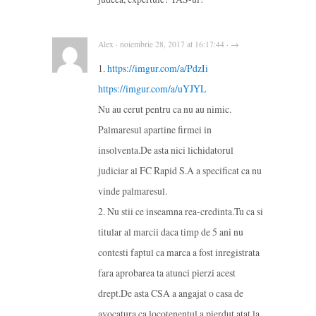
Alex · noiembrie 28, 2017 at 16:17:44 · →
1.
https://imgur.com/a/PdzIi
https://imgur.com/a/uYJYL
Nu au cerut pentru ca nu au nimic.
Palmaresul apartine firmei in
insolventa.De asta nici lichidatorul
judiciar al FC Rapid S.A a specificat ca nu
vinde palmaresul.
2. Nu stii ce inseamna rea-credinta.Tu ca si
titular al marcii daca timp de 5 ani nu
contesti faptul ca marca a fost inregistrata
fara aprobarea ta atunci pierzi acest
drept.De asta CSA a angajat o casa de
avocatura ca locotenentul a pierdut atat la