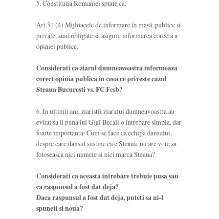
5. Constitutia Romaniei spune ca:
Art.31 (4) Mijloacele de informare în masă, publice şi
private, sunt obligate să asigure informarea corectă a
opiniei publice.
Considerati ca ziarul dumneavoastra informeaza
corect opinia publica in ceea ce priveste cazul
Steaua Bucuresti vs. FC Fcsb?
6. In ultimii ani, ziaristii ziarului dumneavoastra au
evitat sa ii puna lui Gigi Becali o intrebare simpla, dar
foarte importanta: Cum se face ca echipa dansului,
despre care dansul sustine ca e Steaua, nu are voie sa
foloseasca nici numele si nici marca Steaua?
Considerati ca aceasta intrebare trebuie pusa sau
ca raspunsul a fost dat deja?
Daca raspunsul a fost dat deja, puteti sa ni-l
spuneti si noua?