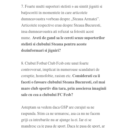
7. Foarte multi suporteri stelisti s-au simtit jigniti si
batjocoriti in momentele in care articolele
dumneavoastra vorbeau despre „Steaua Armatei”.
Articolele respective erau despre Steaua Bucuresti,
insa dumneavoastra ati refuzat sa folositi acest
nume.
Aveti de gand sa le cereti scuze suporterilor
stelisti si clubului Steaua pentru aceste
dezinformari si jigniri?
8. Clubul Fotbal Club Fcsb este unul foarte
controversat, implicat in numeroase scandaluri de
coruptie, homofobie, rasism etc.
Considerati ca ii
faceti o favoare clubului Steaua Bucuresti, cel mai
mare club sportiv din tara, prin asocierea imaginii
sale cu cea a clubului FC Fcsb?
Asteptam sa vedem daca GSP are curajul sa ne
raspunda. Stim ca ne urmaresc, asa ca nu ne facem
griji ca intrebarile nu ar ajunge la ei. Iar ei se
mandresc ca le pasa de sport. Daca le pasa de sport, ar