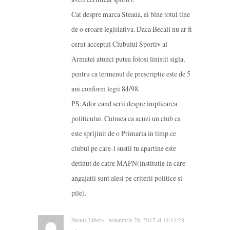
Cat despre marca Steaua, ei bine totul tine
de o eroare legislativa. Daca Becali nu ar fi
cerut acceptul Clubului Sportiv al
Armatei atunci putea folosi linistit sigla,
pentru ca termenul de prescriptie este de 5
ani conform legii 84/98.
PS:Ador cand scrii despre implicarea
politicului. Culmea ca acuzi un club ca
este sprijinit de o Primaria in timp ce
clubul pe care-l sustii tu apartine este
detinut de catre MAPN(institutie in care
angajatii sunt alesi pe criterii politice si
pile).
Steaua Libera · noiembrie 28, 2017 at 14:11:28 ·
→