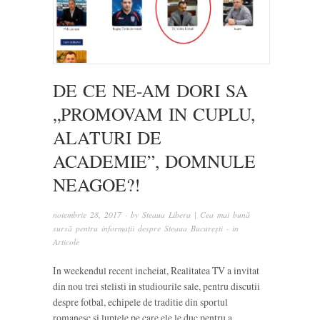
DE CE NE-AM DORI SA
„PROMOVAM IN CUPLU,
ALATURI DE
ACADEMIE”, DOMNULE
NEAGOE?!
noiembrie 28, 2017
· by
Steaua Libera | Cea mai bună
sursă pentru informații despre Steaua București
· in
Articole
In weekendul recent incheiat, Realitatea TV a invitat
din nou trei stelisti in studiourile sale, pentru discutii
despre fotbal, echipele de traditie din sportul
romanesc si luptele pe care ele le duc pentru a