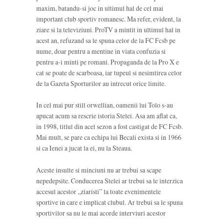
maxim, batandu-si joc in ultimul hal de cel mai
important club sportiv romanesc. Ma refer, evident, la
ziare si la televiziuni. ProTV a mintit in ultimul hal in
acest an, refuzand sa le spuna celor de la FC Fcsb pe
nume, doar pentru a mentine in viata confuzia si
pentru a-i minti pe romani. Propaganda de la Pro X e
cat se poate de scarboasa, iar tupeul si nesimtirea celor
de la Gazeta Sporturilor au intrecut orice limite.
In cel mai pur still orwellian, oamenii lui Tolo s-au
apucat acum sa rescrie istoria Stelei. Asa am aflat ca,
in 1998, titlul din acel sezon a fost castigat de FC Fcsb.
Mai mult, se pare ca echipa lui Becali exista si in 1966
si ca Ienei a jucat la ei, nu la Steaua.
Aceste insulte si minciuni nu ar trebui sa scape
nepedepsite. Conducerea Stelei ar trebui sa le interzica
accesul acestor „ziaristi” la toate evenimentele
sportive in care e implicat clubul. Ar trebui sa le spuna
sportivilor sa nu le mai acorde interviuri acestor