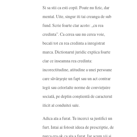
Si sa stii ca esti copil. Poate nu fizic, dar
mental. Uite, singur iti tai creanga de sub
fund. Scrie foarte clar acolo: „cu rea
credinta”. Ca cerea sau nu cerea voie,
becali tot cu rea credinta a inregistrat
marca. Dictionarul juridic explica foarte
clar ce inseamna rea credinta:
incorectitudine, atitudine a unei persoane
care săvârşeşte un fapt sau un act contrar
legii sau celorlalte norme de convieţuire
socială, pe deplin conştientă de caracterul
ilicit al conduitei sale.
Adica ala a furat. Tu incerci sa justifici un
furt. Intai ai folosit ideea de prescriptie, de
parca era ok ca ala a furat. Iar acum vii si