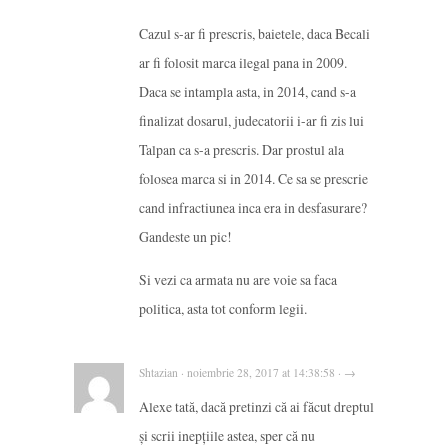
Cazul s-ar fi prescris, baietele, daca Becali
ar fi folosit marca ilegal pana in 2009.
Daca se intampla asta, in 2014, cand s-a
finalizat dosarul, judecatorii i-ar fi zis lui
Talpan ca s-a prescris. Dar prostul ala
folosea marca si in 2014. Ce sa se prescrie
cand infractiunea inca era in desfasurare?
Gandeste un pic!
Si vezi ca armata nu are voie sa faca
politica, asta tot conform legii.
Shtazian · noiembrie 28, 2017 at 14:38:58 · →
Alexe tată, dacă pretinzi că ai făcut dreptul
și scrii inepțiile astea, sper că nu