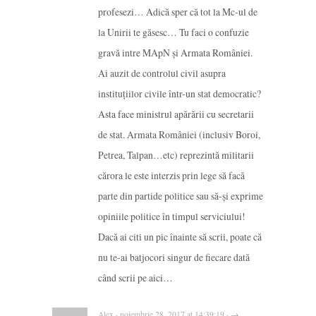
profesezi… Adică sper că tot la Mc-ul de
la Unirii te găsesc… Tu faci o confuzie
gravă intre MApN și Armata României.
Ai auzit de controlul civil asupra
instituțiilor civile într-un stat democratic?
Asta face ministrul apărării cu secretarii
de stat. Armata României (inclusiv Boroi,
Petrea, Talpan…etc) reprezintă militarii
cărora le este interzis prin lege să facă
parte din partide politice sau să-și exprime
opiniile politice în timpul serviciului!
Dacă ai citi un pic înainte să scrii, poate că
nu te-ai batjocori singur de fiecare dată
când scrii pe aici…
Alex · noiembrie 28, 2017 at 14:39:19 · →