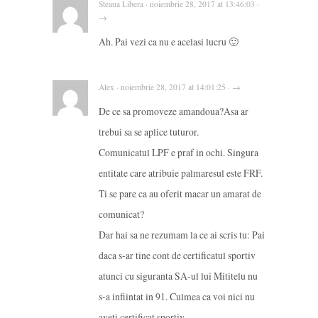
Steaua Libera · noiembrie 28, 2017 at 13:46:03 ·
→
Ah. Pai vezi ca nu e acelasi lucru 🙂
Alex · noiembrie 28, 2017 at 14:01:25 · →
De ce sa promoveze amandoua?Asa ar
trebui sa se aplice tuturor.
Comunicatul LPF e praf in ochi. Singura
entitate care atribuie palmaresul este FRF.
Ti se pare ca au oferit macar un amarat de
comunicat?
Dar hai sa ne rezumam la ce ai scris tu: Pai
daca s-ar tine cont de certificatul sportiv
atunci cu siguranta SA-ul lui Mititelu nu
s-a infiintat in 91. Culmea ca voi nici nu
aveti certificat sportiv.