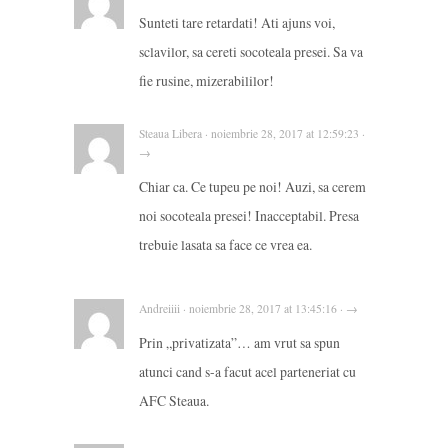
Sunteti tare retardati! Ati ajuns voi,
sclavilor, sa cereti socoteala presei. Sa va
fie rusine, mizerabililor!
Steaua Libera · noiembrie 28, 2017 at 12:59:23 ·
→
Chiar ca. Ce tupeu pe noi! Auzi, sa cerem
noi socoteala presei! Inacceptabil. Presa
trebuie lasata sa face ce vrea ea.
Andreiiii · noiembrie 28, 2017 at 13:45:16 · →
Prin „privatizata”… am vrut sa spun
atunci cand s-a facut acel parteneriat cu
AFC Steaua.