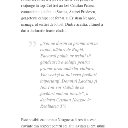
reajunge in top. Cei trei au fost Cristian Petrea,
comandantul clubului Steaua, Andrei Predescu,
golgeterul echipei de fotbal, si Cristian Neagoe,
managerul sectiei de fotbal. Dintre acestia, ultimul a
dat o declaratie foarte ciudata.
„Noi ne dorim să promovăm în
cuplu, alături de Rapid.
Factorul politic ar trebui să
gândească o soluție pentru
promovarea ambelor cluburi.
Vor veni și la noi ceva jucători
importanți. Domnul Lăcătuș și
Ion Ion vor stabili de ce
jucători mai au nevoie”, a
declarat Cristian Neagoe la
Realitatea TV.
Este posibil ca domnul Neagoe sa fi rostit aceste
cuvinte din respect pentru ceilalti invitati ai emisiunii.