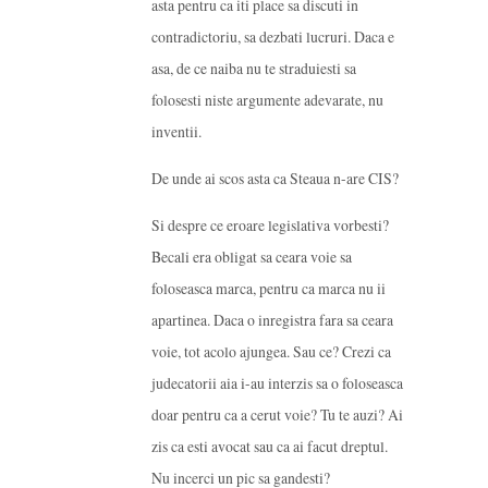
asta pentru ca iti place sa discuti in
contradictoriu, sa dezbati lucruri. Daca e
asa, de ce naiba nu te straduiesti sa
folosesti niste argumente adevarate, nu
inventii.
De unde ai scos asta ca Steaua n-are CIS?
Si despre ce eroare legislativa vorbesti?
Becali era obligat sa ceara voie sa
foloseasca marca, pentru ca marca nu ii
apartinea. Daca o inregistra fara sa ceara
voie, tot acolo ajungea. Sau ce? Crezi ca
judecatorii aia i-au interzis sa o foloseasca
doar pentru ca a cerut voie? Tu te auzi? Ai
zis ca esti avocat sau ca ai facut dreptul.
Nu incerci un pic sa gandesti?