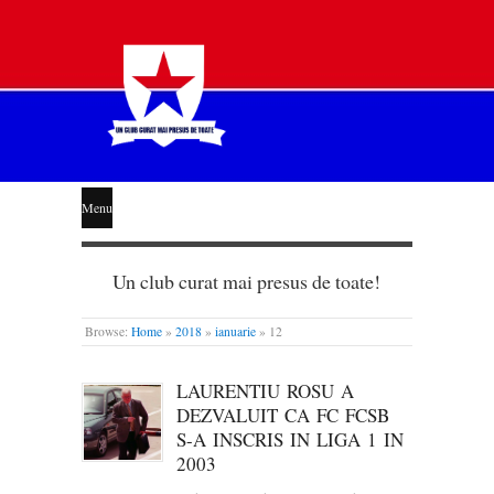
STEAUA
Menu
LIBERĂ
Un club curat mai presus de toate!
Browse:
Home
»
2018
»
ianuarie
»
12
LAURENTIU ROSU A
DEZVALUIT CA FC FCSB
S-A INSCRIS IN LIGA 1 IN
2003