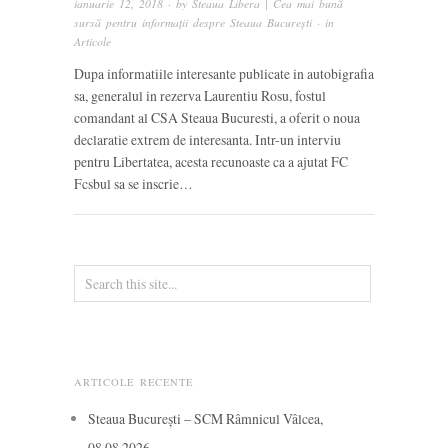
ianuarie 12, 2018
· by
Steaua Libera | Cea mai bună
sursă pentru informații despre Steaua București
· in
Articole
Dupa informatiile interesante publicate in autobigrafia
sa, generalul in rezerva Laurentiu Rosu, fostul
comandant al CSA Steaua Bucuresti, a oferit o noua
declaratie extrem de interesanta. Intr-un interviu
pentru Libertatea, acesta recunoaste ca a ajutat FC
Fcsbul sa se inscrie…
ARTICOLE RECENTE
Steaua București – SCM Râmnicul Vâlcea,
08.08.2026