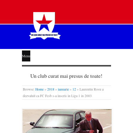
STEAUA
Menu
LIBERĂ
Un club curat mai presus de toate!
Browse:
Home
»
2018
»
ianuarie
»
12
»
Laurentiu Rosu a
dezvaluit ca FC Fcsb s-a inscris in Liga 1 in 2003