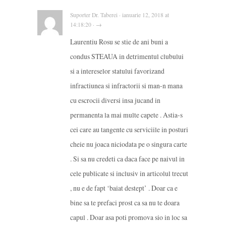
Suporter Dr. Taberei · ianuarie 12, 2018 at
14:18:20 · →
Laurentiu Rosu se stie de ani buni a
condus STEAUA in detrimentul clubului
si a intereselor statului favorizand
infractiunea si infractorii si man-n mana
cu escrocii diversi insa jucand in
permanenta la mai multe capete . Astia-s
cei care au tangente cu serviciile in posturi
cheie nu joaca niciodata pe o singura carte
. Si sa nu credeti ca daca face pe naivul in
cele publicate si inclusiv in articolul trecut
, nu e de fapt ‘baiat destept’ . Doar ca e
bine sa te prefaci prost ca sa nu te doara
capul . Doar asa poti promova sio in loc sa