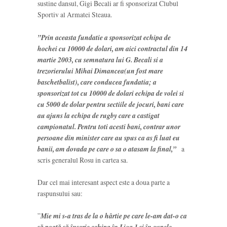
sustine dansul, Gigi Becali ar fi sponsorizat Clubul
Sportiv al Armatei Steaua.
”Prin aceasta fundatie a sponsorizat echipa de
hochei cu 10000 de dolari, am aici contractul din 14
martie 2003, cu semnatura lui G. Becali si a
trezorierului Mihai Dimancea(un fost mare
baschetbalist), care conducea fundatia; a
sponsorizat tot cu 10000 de dolari echipa de volei si
cu 5000 de dolar pentru sectiile de jocuri, bani care
au ajuns la echipa de rugby care a castigat
campionatul. Pentru toti acesti bani, contrar unor
persoane din minister care au spus ca as fi luat eu
banii, am dovada pe care o sa o atasam la final,”
a
scris generalul Rosu in cartea sa.
Dar cel mai interesant aspect este a doua parte a
raspunsului sau:
”
Mie mi s-a tras de la o hârtie pe care le-am dat-o ca
să poată să înscrie echipa în Liga 1 și în cupele