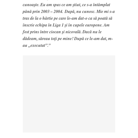
cunoaște. Eu am spus ce am știut, ce s-a întâmplat
până prin 2003 – 2004. După, nu cunosc. Mie mi s-a
tras de la o hârtie pe care le-am dat-o ca să poată să
înscrie echipa în Liga 1 și în cupele europene. Am
fost prins între ciocan și nicovală. Dacă nu le
dădeam, săreau toți pe mine! După ce le-am dat, m-
au „executat”.”