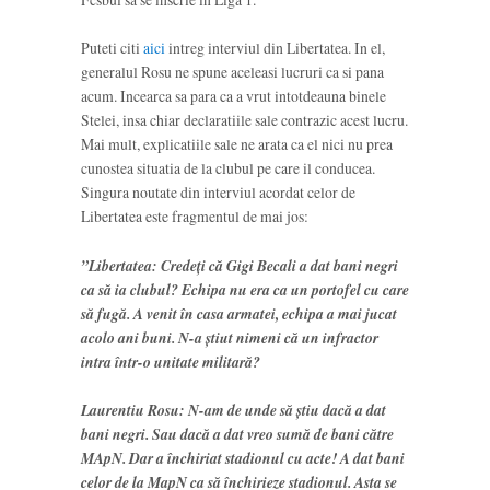
Puteti citi
aici
intreg interviul din Libertatea. In el,
generalul Rosu ne spune aceleasi lucruri ca si pana
acum. Incearca sa para ca a vrut intotdeauna binele
Stelei, insa chiar declaratiile sale contrazic acest lucru.
Mai mult, explicatiile sale ne arata ca el nici nu prea
cunostea situatia de la clubul pe care il conducea.
Singura noutate din interviul acordat celor de
Libertatea este fragmentul de mai jos:
”Libertatea: Credeți că Gigi Becali a dat bani negri
ca să ia clubul? Echipa nu era ca un portofel cu care
să fugă. A venit în casa armatei, echipa a mai jucat
acolo ani buni. N-a știut nimeni că un infractor
intra într-o unitate militară?
Laurentiu Rosu: N-am de unde să știu dacă a dat
bani negri. Sau dacă a dat vreo sumă de bani către
MApN. Dar a închiriat stadionul cu acte! A dat bani
celor de la MapN ca să închirieze stadionul. Asta se