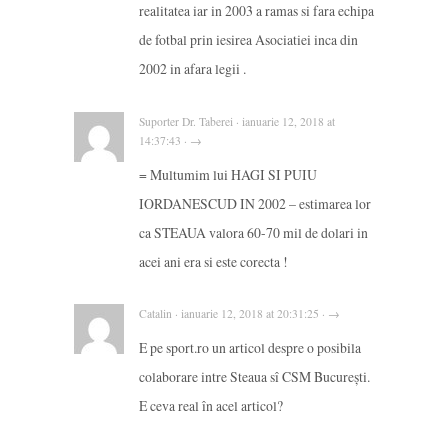
realitatea iar in 2003 a ramas si fara echipa
de fotbal prin iesirea Asociatiei inca din
2002 in afara legii .
Suporter Dr. Taberei · ianuarie 12, 2018 at
14:37:43 · →
= Multumim lui HAGI SI PUIU
IORDANESCUD IN 2002 – estimarea lor
ca STEAUA valora 60-70 mil de dolari in
acei ani era si este corecta !
Catalin · ianuarie 12, 2018 at 20:31:25 · →
E pe sport.ro un articol despre o posibila
colaborare intre Steaua sî CSM București.
E ceva real în acel articol?