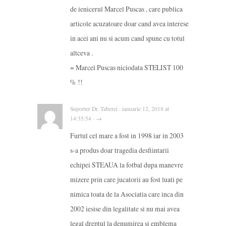
de ienicerul Marcel Puscas , care publica
articole acuzatoare doar cand avea interese
in acei ani nu si acum cand spune cu totul
altceva .
= Marcel Puscas niciodata STELIST 100
% !!
Suporter Dr. Taberei · ianuarie 12, 2018 at
14:35:54 · →
Furtul cel mare a fost in 1998 iar in 2003
s-a produs doar tragedia desfiintarii
echipei STEAUA la fotbal dupa manevre
mizere prin care jucatorii au fost luati pe
nimica toata de la Asociatia care inca din
2002 iesise din legalitate si nu mai avea
legal dreptul la denumirea si emblema