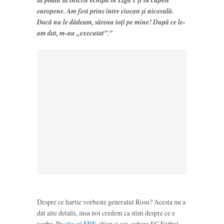
europene. Am fost prins între ciocan și nicovală.
Dacă nu le dădeam, săreau toți pe mine! După ce le-
am dat, m-au „executat”.”
Despre ce hartie vorbeste generalul Rosu? Acesta nu a
dat alte detalii, insa noi credem ca stim despre ce e
vorba. Pe
site-ul FRF
, chiar si azi, echipa SC Fotbal