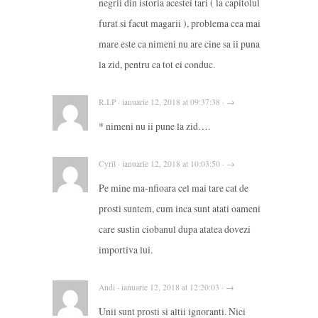
negrii din istoria acestei tari ( la capitolul
furat si facut magarii ), problema cea mai
mare este ca nimeni nu are cine sa ii puna
la zid, pentru ca tot ei conduc.
R.I.P · ianuarie 12, 2018 at 09:37:38 · →
* nimeni nu ii pune la zid….
Cyril · ianuarie 12, 2018 at 10:03:50 · →
Pe mine ma-nfioara cel mai tare cat de
prosti suntem, cum inca sunt atati oameni
care sustin ciobanul dupa atatea dovezi
importiva lui.
Andi · ianuarie 12, 2018 at 12:20:03 · →
Unii sunt prosti si altii ignoranti. Nici