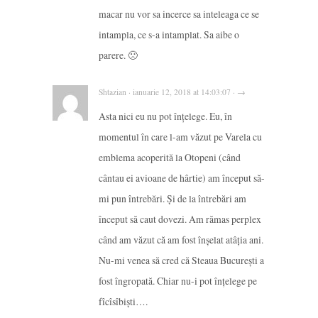
macar nu vor sa incerce sa inteleaga ce se
intampla, ce s-a intamplat. Sa aibe o
parere. 🙁
Shtazian · ianuarie 12, 2018 at 14:03:07 · →
Asta nici eu nu pot înțelege. Eu, în
momentul în care l-am văzut pe Varela cu
emblema acoperită la Otopeni (când
cântau ei avioane de hârtie) am început să-
mi pun întrebări. Și de la întrebări am
început să caut dovezi. Am rămas perplex
când am văzut că am fost înșelat atâția ani.
Nu-mi venea să cred că Steaua București a
fost îngropată. Chiar nu-i pot înțelege pe
fîcîsîbiști….