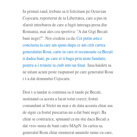
In primul rand, trebuie sa il felicitam pe Octavian
Cojocaru, reporterul de la Libertatea, care a pus in
sfarsit intrebarea de care a fugit intreaga presa din
Romania, mai ales cea sportiva: ”A dat Gigi Becali
bani negri?”. Noi credem ca da.
Cel putin asta e
concluzia la care am ajuns dupa ce am citit cartea
generalului Rosu, carte in care el recunoaste ca Becali
ii dadea bani, pe care el ii baga prin niste fundatii,
pentru a-i trimite la club intr-un final.
Insa haideti sa
ne uitam acum peste raspunsul pe care generalul Rosu
i l-a dat domnului Cojocaru.
Desi l-a laudat si continua sa il laude pe Becali,
sustinand ca acesta a facut totul corect, fostul
comandant al Stelei nu mai e de data aceasta chiar asa
de sigur ca fostul puscarias nu a dat bani negri. Ba
chiar se contrazice, spunand ca nu stie daca Becali a
dat vreo suma de bani catre MApN. In cartea sa,
generalul Rosu chiar enumerat anumite sume cu care,