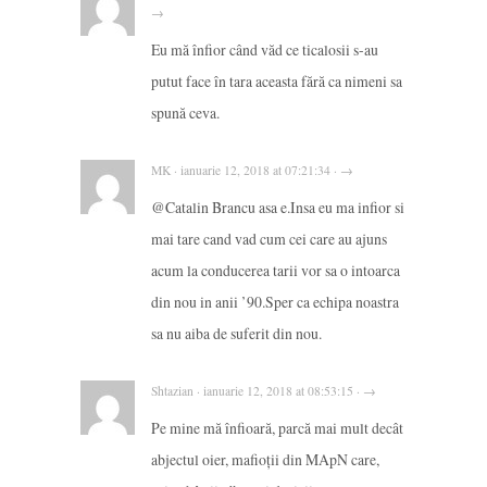
→
Eu mă înfior când văd ce ticalosii s-au
putut face în tara aceasta fără ca nimeni sa
spună ceva.
MK · ianuarie 12, 2018 at 07:21:34 · →
@Catalin Brancu asa e.Insa eu ma infior si
mai tare cand vad cum cei care au ajuns
acum la conducerea tarii vor sa o intoarca
din nou in anii ’90.Sper ca echipa noastra
sa nu aiba de suferit din nou.
Shtazian · ianuarie 12, 2018 at 08:53:15 · →
Pe mine mă înfioară, parcă mai mult decât
abjectul oier, mafioții din MApN care,