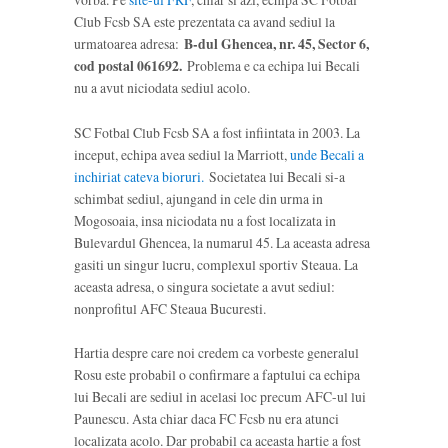
Club Fcsb SA este prezentata ca avand sediul la
urmatoarea adresa:
B-dul Ghencea, nr. 45, Sector 6,
cod postal 061692.
Problema e ca echipa lui Becali
nu a avut niciodata sediul acolo.
SC Fotbal Club Fcsb SA a fost infiintata in 2003. La
inceput, echipa avea sediul la Marriott,
unde Becali a
inchiriat cateva bioruri.
Societatea lui Becali si-a
schimbat sediul, ajungand in cele din urma in
Mogosoaia, insa niciodata nu a fost localizata in
Bulevardul Ghencea, la numarul 45. La aceasta adresa
gasiti un singur lucru, complexul sportiv Steaua. La
aceasta adresa, o singura societate a avut sediul:
nonprofitul AFC Steaua Bucuresti.
Hartia despre care noi credem ca vorbeste generalul
Rosu este probabil o confirmare a faptului ca echipa
lui Becali are sediul in acelasi loc precum AFC-ul lui
Paunescu. Asta chiar daca FC Fcsb nu era atunci
localizata acolo. Dar probabil ca aceasta hartie a fost