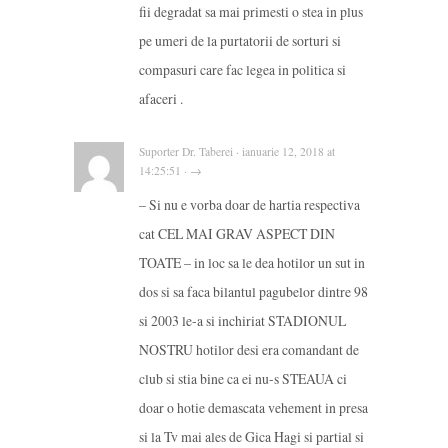
fii degradat sa mai primesti o stea in plus
pe umeri de la purtatorii de sorturi si
compasuri care fac legea in politica si
afaceri .
Suporter Dr. Taberei · ianuarie 12, 2018 at
14:25:51 · →
– Si nu e vorba doar de hartia respectiva
cat CEL MAI GRAV ASPECT DIN
TOATE – in loc sa le dea hotilor un sut in
dos si sa faca bilantul pagubelor dintre 98
si 2003 le-a si inchiriat STADIONUL
NOSTRU hotilor desi era comandant de
club si stia bine ca ei nu-s STEAUA ci
doar o hotie demascata vehement in presa
si la Tv mai ales de Gica Hagi si partial si