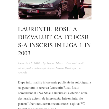
LAURENTIU ROSU A
DEZVALUIT CA FC FCSB
S-A INSCRIS IN LIGA 1 IN
2003
ianuarie 12, 2018
· by
Steaua Libera | Cea mai bună
sursă pentru informații despre Steaua București
· in
Articole
Dupa informatiile interesante publicate in autobigrafia
sa, generalul in rezerva Laurentiu Rosu, fostul
comandant al CSA Steaua Bucuresti, a oferit o noua
declaratie extrem de interesanta. Intr-un interviu
pentru Libertatea, acesta recunoaste ca a ajutat FC
Fcsbul sa se inscrie in Liga 1.