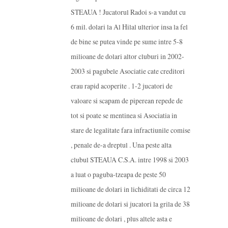
STEAUA ! Jucatorul Radoi s-a vandut cu
6 mil. dolari la Al Hilal ulterior insa la fel
de bine se putea vinde pe sume intre 5-8
milioane de dolari altor cluburi in 2002-
2003 si pagubele Asociatie cate creditori
erau rapid acoperite . 1-2 jucatori de
valoare si scapam de piperean repede de
tot si poate se mentinea si Asociatia in
stare de legalitate fara infractiunile comise
, penale de-a dreptul . Una peste alta
clubul STEAUA C.S.A. intre 1998 si 2003
a luat o paguba-tzeapa de peste 50
milioane de dolari in lichiditati de circa 12
milioane de dolari si jucatori la grila de 38
milioane de dolari , plus altele asta e