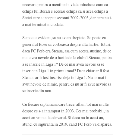
necesara pentru a mentine in viata minciuna cum ca
echipa lui Becali e aceeasi echipa ca si acea echipa a
Stelei care a inceput sezonul 2002-2003, dar care nu l-
a mai terminat niciodata.
Se poate, evident, sa nu avem dreptate. Se poate ca
generalul Rosu sa vorbeasca despre alta hartie. Totusi,
daca FC Fcsb era Steaua, asa cum acesta sustine, de ce
mai avea nevoie de o hartie de la clubul Steaua, pentru
a se inscrie in Liga 1? De ce mai avea nevoie sa se
inscrie in Liga 1 in primul rand? Daca chiar ar fi fost
Steaua, ar fi fost inscrisa deja in Liga 1. Nu ar mai fi
avut nevoie de nimic, pentru ca nu ar fi avut nevoie sa
se inscrie din nou.
Cu fiecare saptamana care trece, aflam tot mai multe
despre ce s-a intamplat in 2003. Cel mai probabil, in
acest an vom afla adevarul. Si daca nu in acest an,
atunci cu siguranta in 2019, cand FC Fcsb va disparea.