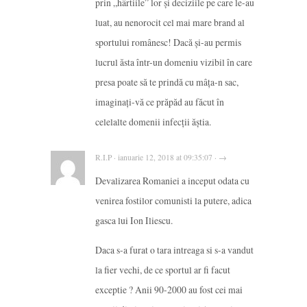
prin „hârtiile” lor și deciziile pe care le-au
luat, au nenorocit cel mai mare brand al
sportului românesc! Dacă și-au permis
lucrul ăsta într-un domeniu vizibil în care
presa poate să te prindă cu mâța-n sac,
imaginați-vă ce prăpăd au făcut în
celelalte domenii infecții ăștia.
R.I.P · ianuarie 12, 2018 at 09:35:07 · →
Devalizarea Romaniei a inceput odata cu
venirea fostilor comunisti la putere, adica
gasca lui Ion Iliescu.
Daca s-a furat o tara intreaga si s-a vandut
la fier vechi, de ce sportul ar fi facut
exceptie ? Anii 90-2000 au fost cei mai