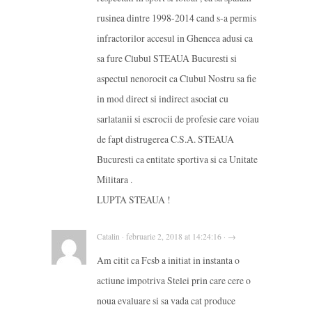
rusinea dintre 1998-2014 cand s-a permis
infractorilor accesul in Ghencea adusi ca
sa fure Clubul STEAUA Bucuresti si
aspectul nenorocit ca Clubul Nostru sa fie
in mod direct si indirect asociat cu
sarlatanii si escrocii de profesie care voiau
de fapt distrugerea C.S.A. STEAUA
Bucuresti ca entitate sportiva si ca Unitate
Militara .
LUPTA STEAUA !
Catalin · februarie 2, 2018 at 14:24:16 · →
Am citit ca Fcsb a initiat in instanta o
actiune impotriva Stelei prin care cere o
noua evaluare si sa vada cat produce