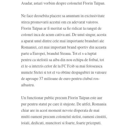
Asadar, astazi vorbim despre colonelul Florin Talpan.
Ne face deosebita placere sa anuntam in exclusivitate
stirea promovarii acestui om cu adevarat valoros.
Florin Talpan ar fi meritat sa fie ridicat la rangul de
colonel inca de acum cativa ani. De unul singur, acesta
a aparat unul dintre cele mai importante branduri ale
Romaniei, cel mai important brand sportiv din aceasta
parte a Europei, brandul Steaua. Tot el s-a luptat
pentru ca stelistii sa aiba din nou echipa de fotbal, tot
el le-a interzis celor de la FC Fcsb sa mai foloseasca
numele Stelei si tot el va obtine despagubiri in valoare
de aproape 37 milioane de euro pentru clubul ros-
albastru.
Un functionar public precum Florin Talpan este aur
pur pentru statul pe care il slujeste. De altfel, Romania
chiar are in acest moment nevoie disperata de mai
multi oameni precum colonelul stelist, oameni cinstiti,
loiali, dedicati, muncitori si foarte, foarte priceputi.