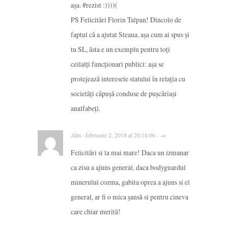
așa. #rezist :))))(
PS Felicitări Florin Talpan! Dincolo de
faptul că a ajutat Steaua, așa cum ai spus și
tu SL, ăsta e un exemplu pentru toți
ceilalți funcționari publici: așa se
protejează interesele statului în relația cu
societăți căpușă conduse de pușcăriași
analfabeți.
Alin · februarie 2, 2018 at 20:18:06 · →
Felicitări si la mai mare! Daca un izmanar
ca zisu a ajuns general, daca bodyguardul
minerului cozma, gabita oprea a ajuns si el
general, ar fi o mica șansă si pentru cineva
care chiar merită!