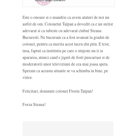
Este o onoare si o mandrie ca avem alaturi de noi un
astfel de om. Colonelul Talpan a dovedit ca e un stelist
adevarat si ca iubeste cu adevarat clubul Steaua
Bucuresti. Ne bucuram ca a fost avansat la gradul de
colonel, pentru ca merita acest lucru din plin. E trist,
insa, faptul ca institutia pe care o slujeste nu ii ia
apararea, atunci cand e jignit de fosti puscariasi si de
moderatorii unor televiziuni de cea mai joasa speta.
Speram ca aceasta situatie se va schimba in bine, pe
viitor.
Felicitari, domnule colonel Florin Talpan!
Forza Steaua!