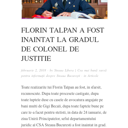
FLORIN TALPAN A FOST
INAINTAT LA GRADUL
DE COLONEL DE
JUSTITIE
februarie 2, 2018
· by
Steaua Libera | Cea mai bună sursă
pentru informații despre Steaua București
· in
Articole
Toate realizarile lui Florin Talpan au fost, in sfarsit,
recunoscute. Dupa toate procesele castigate, dupa
toate luptele duse cu casele de avocatura angajate pe
bani multi de Gigi Becali, dupa toate faptele bune pe
care le-a facut pentru stelisti, in data de 24 ianuarie, de
ziua Unirii Principatelor, seful departamentului
juridic al CSA Steaua Bucuresti a fost inaintat in grad.