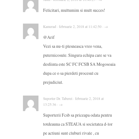
Felicitari, multumim si mult succes!
Kamerad · februarie 2, 2018 at 11:42:50 · →
@Arif
Vezi sa nu-ti plesneasca vreo vena,
puternicosule. Singura echipa care se va
desfiinta este SC FC FCSB SA Mogosoaia
dupa ce o sa pierdeti procesul cu
prejudiciul.
Suporter Dr. Taberei · februarie 2, 2018 at
13:25:36 · →
Suporterii Fcsb sa priceapa odata pentru
totdeauna ca STEAUA si societatea d-lor
pe actiuni sunt cluburi rivale , cu