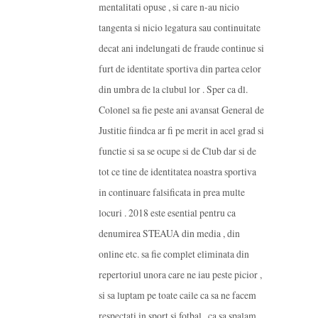
mentalitati opuse , si care n-au nicio
tangenta si nicio legatura sau continuitate
decat ani indelungati de fraude continue si
furt de identitate sportiva din partea celor
din umbra de la clubul lor . Sper ca dl.
Colonel sa fie peste ani avansat General de
Justitie fiindca ar fi pe merit in acel grad si
functie si sa se ocupe si de Club dar si de
tot ce tine de identitatea noastra sportiva
in continuare falsificata in prea multe
locuri . 2018 este esential pentru ca
denumirea STEAUA din media , din
online etc. sa fie complet eliminata din
repertoriul unora care ne iau peste picior ,
si sa luptam pe toate caile ca sa ne facem
respectati in sport si fotbal , ca sa spalam