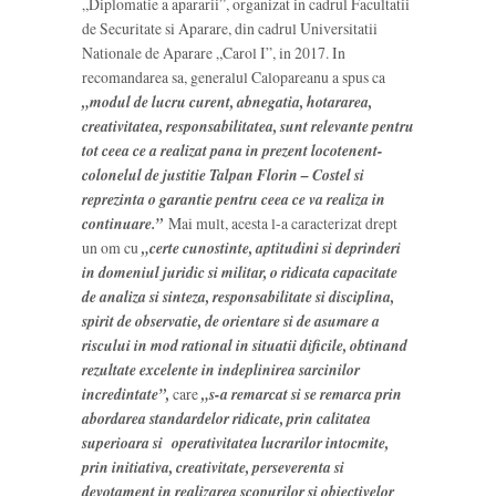
„Diplomatie a apararii”, organizat in cadrul Facultatii
de Securitate si Aparare, din cadrul Universitatii
Nationale de Aparare „Carol I”, in 2017. In
recomandarea sa, generalul Calopareanu a spus ca
„modul de lucru curent, abnegatia, hotararea,
creativitatea, responsabilitatea, sunt relevante pentru
tot ceea ce a realizat pana in prezent locotenent-
colonelul de justitie Talpan Florin – Costel si
reprezinta o garantie pentru ceea ce va realiza in
continuare.”
Mai mult, acesta l-a caracterizat drept
un om cu
„certe cunostinte, aptitudini si deprinderi
in domeniul juridic si militar, o ridicata capacitate
de analiza si sinteza, responsabilitate si disciplina,
spirit de observatie, de orientare si de asumare a
riscului in mod rational in situatii dificile, obtinand
rezultate excelente in indeplinirea sarcinilor
incredintate”,
care
„s-a remarcat si se remarca prin
abordarea standardelor ridicate, prin calitatea
superioara si operativitatea lucrarilor intocmite,
prin initiativa, creativitate, perseverenta si
devotament in realizarea scopurilor si obiectivelor