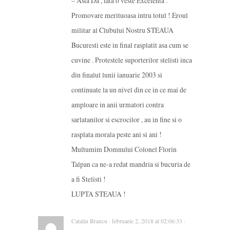
– Asta Da , iata o veste Excelenta .
Promovare merituoasa intru totul ! Eroul
militar al Clubului Nostru STEAUA
Bucuresti este in final rasplatit asa cum se
cuvine . Protestele suporterilor stelisti inca
din finalul lunii ianuarie 2003 si
continuate la un nivel din ce in ce mai de
amploare in anii urmatori contra
sarlatanilor si escrocilor , au in fine si o
rasplata morala peste ani si ani !
Multumim Domnului Colonel Florin
Talpan ca ne-a redat mandria si bucuria de
a fi Stelisti !
LUPTA STEAUA !
Catalin Brancu · februarie 2, 2018 at 02:06:33 ·