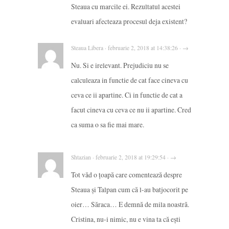
Steaua cu marcile ei. Rezultatul acestei
evaluari afecteaza procesul deja existent?
Steaua Libera · februarie 2, 2018 at 14:38:26 · →
Nu. Si e irelevant. Prejudiciu nu se
calculeaza in functie de cat face cineva cu
ceva ce ii apartine. Ci in functie de cat a
facut cineva cu ceva ce nu ii apartine. Cred
ca suma o sa fie mai mare.
Shtazian · februarie 2, 2018 at 19:29:54 · →
Tot văd o țoapă care comentează despre
Steaua și Talpan cum că l-au batjocorit pe
oier… Săraca… E demnă de mila noastră.
Cristina, nu-i nimic, nu e vina ta că ești