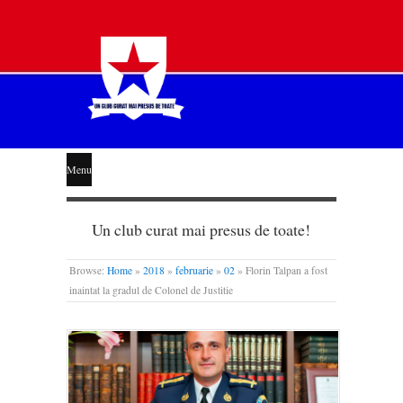
STEAUA
Menu
LIBERĂ
Un club curat mai presus de toate!
Browse:
Home
»
2018
»
februarie
»
02
»
Florin Talpan a fost
inaintat la gradul de Colonel de Justitie