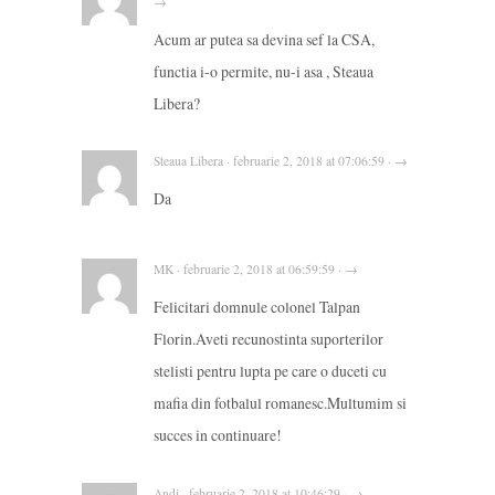
→
Acum ar putea sa devina sef la CSA,
functia i-o permite, nu-i asa , Steaua
Libera?
Steaua Libera · februarie 2, 2018 at 07:06:59 · →
Da
MK · februarie 2, 2018 at 06:59:59 · →
Felicitari domnule colonel Talpan
Florin.Aveti recunostinta suporterilor
stelisti pentru lupta pe care o duceti cu
mafia din fotbalul romanesc.Multumim si
succes in continuare!
Andi · februarie 2, 2018 at 10:46:29 · →