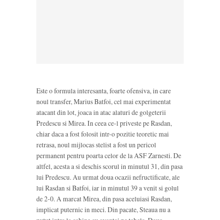
Este o formula interesanta, foarte ofensiva, in care
noul transfer, Marius Batfoi, cel mai experimentat
atacant din lot, joaca in atac alaturi de golgeterii
Predescu si Mirea. In ceea ce-l priveste pe Rasdan,
chiar daca a fost folosit intr-o pozitie teoretic mai
retrasa, noul mijlocas stelist a fost un pericol
permanent pentru poarta celor de la ASF Zarnesti. De
altfel, acesta a si deschis scorul in minutul 31, din pasa
lui Predescu. Au urmat doua ocazii nefructificate, ale
lui Rasdan si Batfoi, iar in minutul 39 a venit si golul
de 2-0. A marcat Mirea, din pasa aceluiasi Rasdan,
implicat puternic in meci. Din pacate, Steaua nu a