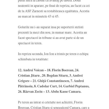
putut intra la cabine cu avantaj pe tabela. Doua
neatentii in aparare, pe final de repriza, au facut ca cei
de la ASF Zarnesti sa restabileasca egalitatea. Acestia
au marcat in minutele 43 si 45.
Golurile nu i-au suparat insa pe suporterii stelisti
prezenti la meci din nou, in numar mare. Acestia au
facut spectacol in tribune si au avut parte si de un
spectacol in teren.
In repriza secunda, Ion Ion a trimis pe teren o echipa
schimbata in totalitate:
12. Andrei Voican – 18. Florin Boerean, 24.
Cristian Jitaru , 20. Bogdan Sitaru, 3. Andrei
Grigore – 21. Ghiță Constantinescu, 7. Andrei
Pătrănoiu, 8. Cadolar Curt, 14. Garbiel Peptanus,
26. Răzvan Zeciu – 13. Abdu Kasse Camara.
Pe teren au intrat si celelalte noi achizitii, Florin
Boerean, Cristian Jitaru si senegalezul Camara, care a