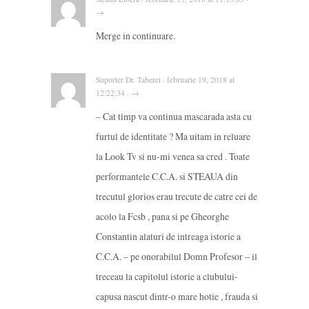
→
Merge in continuare.
Suporter Dr. Taberei · februarie 19, 2018 at
12:22:34 · →
– Cat timp va continua mascarada asta cu
furtul de identitate ? Ma uitam in reluare
la Look Tv si nu-mi venea sa cred . Toate
performantele C.C.A. si STEAUA din
trecutul glorios erau trecute de catre cei de
acolo la Fcsb , pana si pe Gheorghe
Constantin alaturi de intreaga istorie a
C.C.A. – pe onorabilul Domn Profesor – il
treceau la capitolul istorie a clubului-
capusa nascut dintr-o mare hotie , frauda si