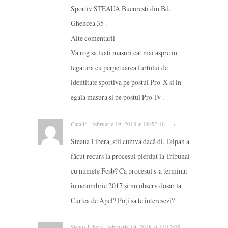
Sportiv STEAUA Bucuresti din Bd.
Ghencea 35 .
Alte comentarii
Va rog sa luati masuri cat mai aspre in
legatura cu perpetuarea furtului de
identitate sportiva pe postul Pro-X si in
egala masura si pe postul Pro Tv .
Catalin · februarie 19, 2018 at 09:52:16 · →
Steaua Libera, stii cumva dacă dl. Talpan a
făcut recurs la procesul pierdut la Tribunal
cu numele Fcsb? Ca procesul s-a terminat
în octombrie 2017 și nu observ dosar la
Curtea de Apel? Poți sa te interesezi?
Steaua Libera · februarie 19, 2018 at 11:13:05 ·