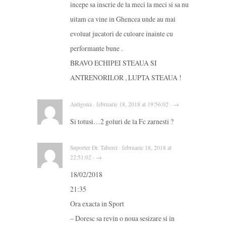
incepe sa inscrie de la meci la meci si sa nu
uitam ca vine in Ghencea unde au mai
evoluat jucatori de culoare inainte cu
performante bune .
BRAVO ECHIPEI STEAUA SI
ANTRENORILOR , LUPTA STEAUA !
Antigona · februarie 18, 2018 at 19:56:02 · →
Si totusi…2 goluri de la Fc zarnesti ?
Suporter Dr. Taberei · februarie 18, 2018 at
22:51:02 · →
18/02/2018
21:35
Ora exacta in Sport
– Doresc sa revin o noua sesizare si in