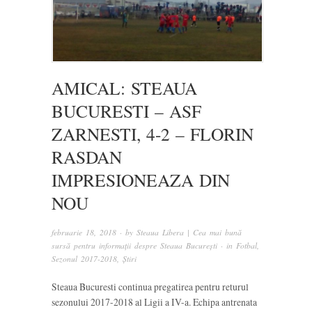
AMICAL: STEAUA
BUCURESTI – ASF
ZARNESTI, 4-2 – FLORIN
RASDAN
IMPRESIONEAZA DIN
NOU
februarie 18, 2018
· by
Steaua Libera | Cea mai bună
sursă pentru informații despre Steaua București
· in
Fotbal
,
Sezonul 2017-2018
,
Știri
Steaua Bucuresti continua pregatirea pentru returul
sezonului 2017-2018 al Ligii a IV-a. Echipa antrenata