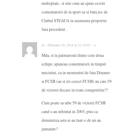
nedreptate , si uite cum au ajuns ca toti
comentatorii de la sport sa-si bata joc de
Clubul STEAUA in asemenea proportie
fara precedent .
eu · februarie 20, 2018 at 22:19:05 · →
Mda, si la palmaresul dintre cele doua
echipe, spuneau comentatorii in timpul
meciului, ca in momentul de fata Dinamo
si FCSB (au si zis corect FCSB) au cate 59
de victorii fiecare in toate competitiile?!
Cum poate sa aibe 59 de victorii FCSB
cand s-au infiintat in 2003, plus ca
denumirea asta si-au luat-o de un an
jumatate?