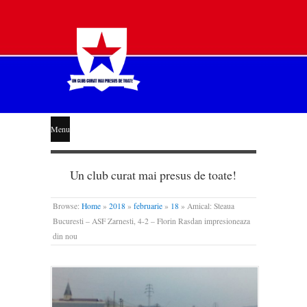
STEAUA
Menu
LIBERĂ
Un club curat mai presus de toate!
Browse:
Home
»
2018
»
februarie
»
18
»
Amical: Steaua
Bucuresti – ASF Zarnesti, 4-2 – Florin Rasdan impresioneaza
din nou