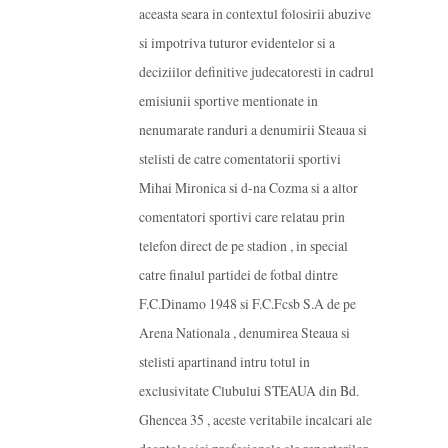
aceasta seara in contextul folosirii abuzive
si impotriva tuturor evidentelor si a
deciziilor definitive judecatoresti in cadrul
emisiunii sportive mentionate in
nenumarate randuri a denumirii Steaua si
stelisti de catre comentatorii sportivi
Mihai Mironica si d-na Cozma si a altor
comentatori sportivi care relatau prin
telefon direct de pe stadion , in special
catre finalul partidei de fotbal dintre
F.C.Dinamo 1948 si F.C.Fcsb S.A de pe
Arena Nationala , denumirea Steaua si
stelisti apartinand intru totul in
exclusivitate Clubului STEAUA din Bd.
Ghencea 35 , aceste veritabile incalcari ale