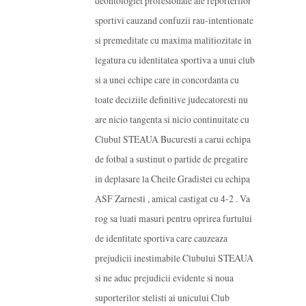
deontologiei profesionale ale reporterilor
sportivi cauzand confuzii rau-intentionate
si premeditate cu maxima malitiozitate in
legatura cu identitatea sportiva a unui club
si a unei echipe care in concordanta cu
toate deciziile definitive judecatoresti nu
are nicio tangenta si nicio continuitate cu
Clubul STEAUA Bucuresti a carui echipa
de fotbal a sustinut o partide de pregatire
in deplasare la Cheile Gradistei cu echipa
ASF Zarnesti , amical castigat cu 4-2 . Va
rog sa luati masuri pentru oprirea furtului
de identitate sportiva care cauzeaza
prejudicii inestimabile Clubului STEAUA
si ne aduc prejudicii evidente si noua
suporterilor stelisti ai unicului Club