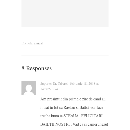
Etichete:
amical
8 Responses
Suporter Dr. Taberei · februarie 18, 2018 at
14:30:53 · →
Am presimtit din primele zile de cand au
intrat in lot ca Rasdan si Batfoi vor face
treaba buna la STEAUA . FELICITARI
BAIETII NOSTRI . Vad ca si camerunezul