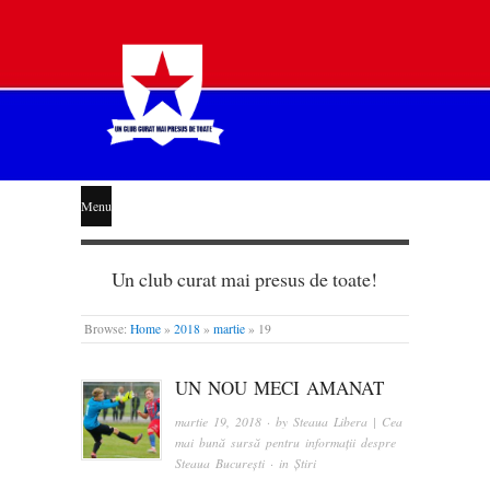
STEAUA
Menu
LIBERĂ
Un club curat mai presus de toate!
Browse:
Home
»
2018
»
martie
»
19
UN NOU MECI AMANAT
martie 19, 2018
· by
Steaua Libera | Cea
mai bună sursă pentru informații despre
Steaua București
· in
Știri