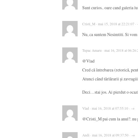
Sunt curios.. oare cand galeria lu
Cristi_M · mai 15, 2018 at 22:21:07 ·
Nu, ca suntem Nesimtiti. Si vom 
Tupac Amaru · mai 16, 2018 at 06:26:
@Vlad
Cred că întrebarea (retorică, pent
Atunci când tărlărarii și zavragiii 
Deci…stai jos. Ai pierdut o ocazie
Vlad · mai 16, 2018 at 07:55:10 · →
@Cristi_M pai cum la anul?. nu 
Andi · mai 16, 2018 at 09:37:50 · →