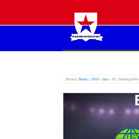
STEAUA LIBERĂ
Browse:
Home
»
2018
»
mai
»
15
»
Metaloglobus 