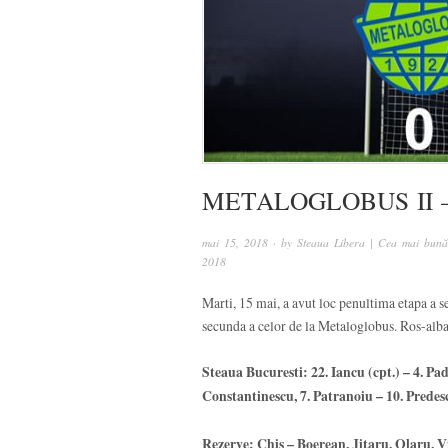
METALOGLOBUS II – 
mai 15, 2018
· by
Steaua Libera | Cea mai bună 
2018
Marti, 15 mai, a avut loc penultima etapa a s
secunda a celor de la Metaloglobus. Ros-alba
Steaua Bucuresti: 22. Iancu (cpt.) – 4. Pad
Constantinescu, 7. Patranoiu – 10. Predes
Rezerve: Chis – Boerean, Jitaru, Olaru, Vi