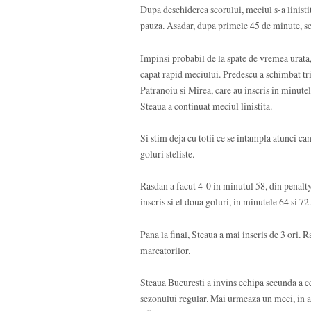
Dupa deschiderea scorului, meciul s-a linistit
pauza. Asadar, dupa primele 45 de minute, s
Impinsi probabil de la spate de vremea urata, 
capat rapid meciului. Predescu a schimbat tri
Patranoiu si Mirea, care au inscris in minutele
Steaua a continuat meciul linistita.
Si stim deja cu totii ce se intampla atunci ca
goluri steliste.
Rasdan a facut 4-0 in minutul 58, din penalt
inscris si el doua goluri, in minutele 64 si 72.
Pana la final, Steaua a mai inscris de 3 ori. Ra
marcatorilor.
Steaua Bucuresti a invins echipa secunda a c
sezonului regular. Mai urmeaza un meci, in ac