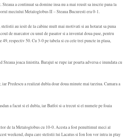
. Steaua a continuat sa domine insa nu a mai reusit sa inscrie pana la
corul meciului Metaloglobus II – Steaua Bucuresti era 0-1.
stelistii au iesit de la cabine mult mai motivati si au hotarat sa puna
coul de marcator cu unul de pasator si a inventat doua pase, pentru
 49, respectiv 50. Cu 3-0 pe tabela si cu cele trei puncte in plasa,
nd Steaua joaca linistita. Barajul se rupe iar poarta adversa e inundata cu
y, iar Predescu a realizat dubla doar doua minute mai tarziua. Camara a
sdan a facut si el dubla, iar Batfoi si-a trecut si el numele pe foaia
elor de la Metaloglobus cu 10-0. Acesta a fost penultimul meci al
est weekend, dupa care stelistii lui Lacatus si Ion Ion vor intra in play