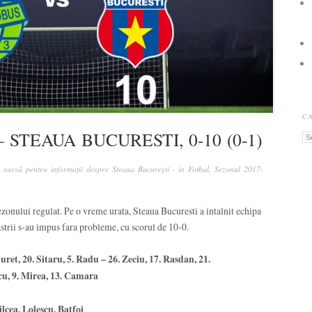
C
STEAUA BUCURESTI, 0-10 (0-1)
Ca
sursă pentru informații despre Steaua București
· in
Fotbal
,
Sezonul 2017-
ezonului regulat. Pe o vreme urata, Steaua Bucuresti a intalnit echipa
strii s-au impus fara probleme, cu scorul de 10-0.
uret, 20. Sitaru, 5. Radu – 26. Zeciu, 17. Rasdan, 21.
cu, 9. Mirea, 13. Camara
lcea, Lolescu, Batfoi