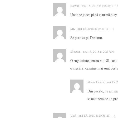
Răzvan · mai 15, 2018 at 19:28:41 · 
Unde se joaca până la urmă play-o
MK · mai 15, 2018 at 19:41:11 · →
Se pare ca pe Dinamo.
Shtazian · mai 15, 2018 at 20:57:00 ·
O rugaminte pentru voi, SL: anun
e meci. Si ca mine mai sunt des
Steaua Libera · mai 15, 
Din pacate, nu am ma
sa ne tinem de un pr
Vlad · mai 15, 2018 at 20:58:23 · →