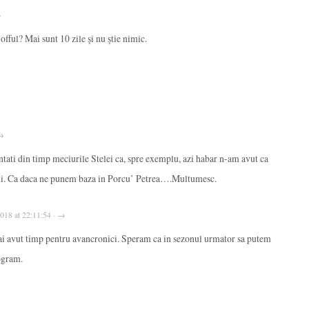
→
fful? Mai sunt 10 zile și nu știe nimic.
 →
tati din timp meciurile Stelei ca, spre exemplu, azi habar n-am avut ca
tui. Ca daca ne punem baza in Porcu’ Petrea….Multumesc.
2018 at 22:11:54 · →
i avut timp pentru avancronici. Speram ca in sezonul urmator sa putem
ogram.