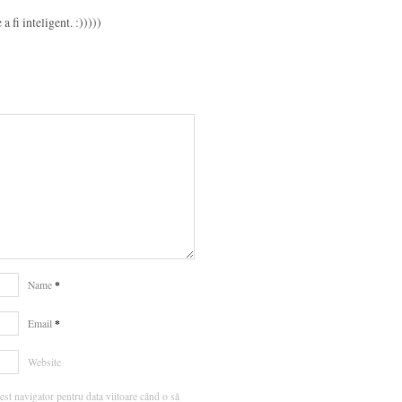
 fi inteligent. :)))))
*
Name
*
Email
Website
est navigator pentru data viitoare când o să