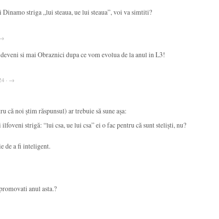
i Dinamo striga „lui steaua, ue lui steaua”, voi va simtiti?
 →
deveni si mai Obraznici dupa ce vom evolua de la anul in L3!
24 · →
ru că noi știm răspunsul) ar trebuie să sune așa:
ilfoveni strigă: “lui csa, ue lui csa” ei o fac pentru că sunt steliști, nu?
 de a fi inteligent.
promovati anul asta.?