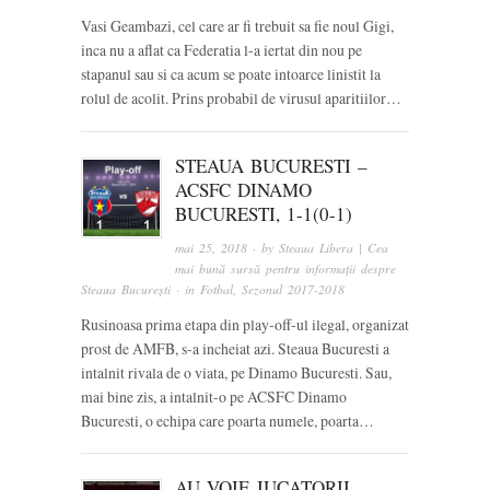
Vasi Geambazi, cel care ar fi trebuit sa fie noul Gigi,
inca nu a aflat ca Federatia l-a iertat din nou pe
stapanul sau si ca acum se poate intoarce linistit la
rolul de acolit. Prins probabil de virusul aparitiilor…
STEAUA BUCURESTI –
ACSFC DINAMO
BUCURESTI, 1-1(0-1)
mai 25, 2018
· by
Steaua Libera | Cea
mai bună sursă pentru informații despre
Steaua București
· in
Fotbal
,
Sezonul 2017-2018
Rusinoasa prima etapa din play-off-ul ilegal, organizat
prost de AMFB, s-a incheiat azi. Steaua Bucuresti a
intalnit rivala de o viata, pe Dinamo Bucuresti. Sau,
mai bine zis, a intalnit-o pe ACSFC Dinamo
Bucuresti, o echipa care poarta numele, poarta…
AU VOIE JUCATORII