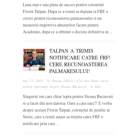
Luna mai e una plina de succes pentru colonelul
Florin Talpan. Dupa ce a reusit sa depuna la FRF o
cerere pentru recunoasterea palmaresului si un
memoriu impotriva abuzurilor facute pentru
Academie, dupa ce a obtinut o decizie definitiva in…
TALPAN A TRIMIS
NOTIFICARE CATRE FRF!
CERE RECUNOASTEREA
PALMARESULUI!
mai 23, 2018
· by
Steaua Libera | Cea mai bună sursă
pentru informații despre Steaua București
· in
Știri
Singurul om care chiar lupta pentru Steaua Bucuresti
si-a facut din nou datoria. Oare a cata oara?! E vorba
despre acelasi Florin Talpan, colonelul de justitie al
Stelei, care a reusit astazi sa trimita catre FRF o
notificare prin care…