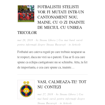
FOTBALISTII STELISTI
VOR FI MUTATI INTR-UN
CANTONAMENT NOU,
MAINE, CU O ZI INAINTE
DE MECIUL CU UNIREA
TRICOLOR
mai 28, 2018
· by
Steaua Libera | Cea mai bună sursă
pentru informații despre Steaua București
· in
Articole
Fotbalul are cateva reguli pe care trebuie neaparat sa
le respect, daca nu vrei sa o patesti. Una ar fi cea care
spune ca echipa castigatoare nu se schimba. Alta, la fel
de importanta, e cea care spune ca, inainte…
VASI, CALMEAZA-TE! TOT
NU CONTEZI
mai 27, 2018
· by
Steaua Libera | Cea
mai bună sursă pentru informații despre
Steaua București
· in
Articole