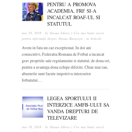
PENTRU A PROMOVA
ACADEMIA, FRF SI-A
INCALCAT ROAF-UL SI
STATUTUL
mai 19, 2018
· by
Steaua Libera | Cea mai bună sursă
pentru informații despre Steaua București
· in
Articole
Avem in fata un caz exceptional. In doi ani
consecutivi, Federatia Romana de Fotbal a incalcat
grav propriile sale regulamente si statutul, de doua ori,
pentru a avantaja doua echipe diferite. Chiar mai rau,
abuzurile sunt facute impotriva intereselor
fotbalului…
LEGEA SPORTULUI II
INTERZICE AMFB-ULUI SA
VANDA DREPTURI DE
TELEVIZARE
mai 18, 2018
· by
Steaua Libera | Cea mai bună sursă