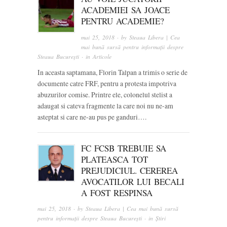
ACADEMIEI SA JOACE
PENTRU ACADEMIE?
mai 25, 2018
· by
Steaua Libera | Cea
mai bună sursă pentru informații despre
Steaua București
· in
Articole
In aceasta saptamana, Florin Talpan a trimis o serie de
documente catre FRF, pentru a protesta impotriva
abuzurilor comise. Printre ele, colonelul stelist a
adaugat si cateva fragmente la care noi nu ne-am
asteptat si care ne-au pus pe ganduri….
FC FCSB TREBUIE SA
PLATEASCA TOT
PREJUDICIUL. CEREREA
AVOCATILOR LUI BECALI
A FOST RESPINSA
mai 25, 2018
· by
Steaua Libera | Cea mai bună sursă
pentru informații despre Steaua București
· in
Știri