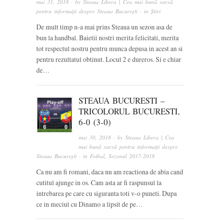
mai 31, 2018
· by
Steaua Libera | Cea mai bună sursă
pentru informații despre Steaua București
· in
Știri
De mult timp n-a mai prins Steaua un sezon asa de
bun la handbal. Baietii nostri merita felicitati, merita
tot respectul nostru pentru munca depusa in acest an si
pentru rezultatul obtinut. Locul 2 e dureros. Si e chiar
de…
STEAUA BUCURESTI –
TRICOLORUL BUCURESTI,
6-0 (3-0)
mai 30, 2018
· by
Steaua Libera | Cea
mai bună sursă pentru informații despre
Steaua București
· in
Fotbal
,
Sezonul 2017-2018
Ca nu am fi romani, daca nu am reactiona de abia cand
cutitul ajunge in os. Cam asta ar fi raspunsul la
intrebarea pe care cu siguranta toti v-o puneti. Dupa
ce in meciul cu Dinamo a lipsit de pe…