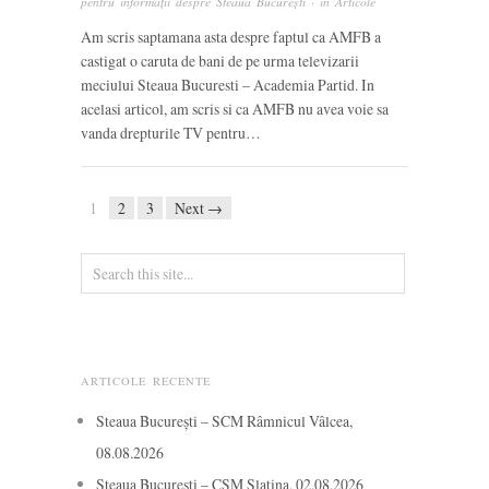
pentru informații despre Steaua București
· in
Articole
Am scris saptamana asta despre faptul ca AMFB a
castigat o caruta de bani de pe urma televizarii
meciului Steaua Bucuresti – Academia Partid. In
acelasi articol, am scris si ca AMFB nu avea voie sa
vanda drepturile TV pentru…
1
2
3
Next →
ARTICOLE RECENTE
Steaua București – SCM Râmnicul Vâlcea,
08.08.2026
Steaua București – CSM Slatina, 02.08.2026