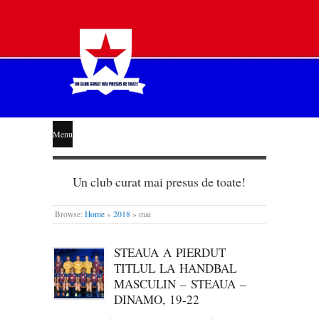
STEAUA
Menu
LIBERĂ
Un club curat mai presus de toate!
Browse:
Home
»
2018
»
mai
STEAUA A PIERDUT
TITLUL LA HANDBAL
MASCULIN – STEAUA –
DINAMO, 19-22