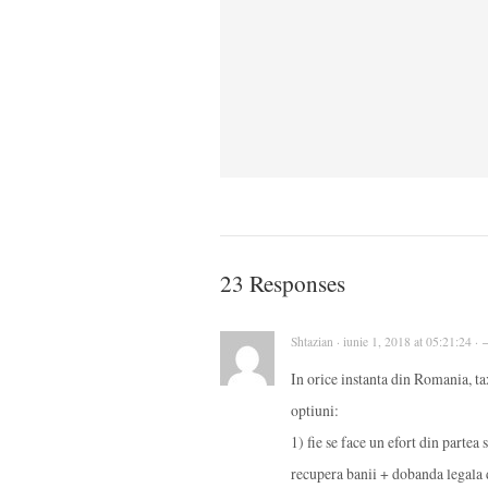
23 Responses
Shtazian · iunie 1, 2018 at 05:21:24 ·
In orice instanta din Romania, ta
optiuni:
1) fie se face un efort din partea
recupera banii + dobanda legala 