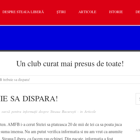
DESPRE STEAUA LIBERĂ
ȘTIRI
ARTICOLE
ISTORIE
DE
Un club curat mai presus de toate!
 trebuie sa dispara!
IE SA DISPARA!
sursă pentru informații despre Steaua București
· in
Articole
ten. AMFB i-a cerut Stelei sa plateasca 20 de mii de lei ca sa poata juca
A
o suma imensa. Nu am putut verifica informatia si nu am vrut ca anumite
, Steaua Libera, ca facem rau echipei. Din pacate, informatia a fost