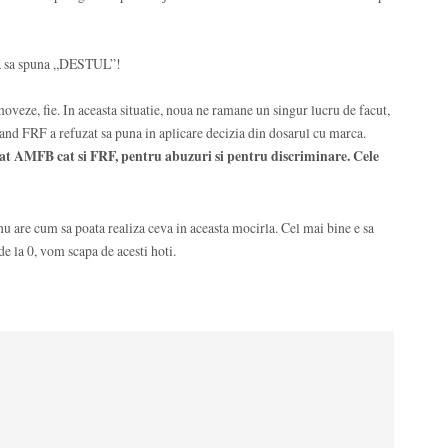
tra sa spuna „DESTUL”!
ze, fie. In aceasta situatie, noua ne ramane un singur lucru de facut,
 cand FRF a refuzat sa puna in aplicare decizia din dosarul cu marca.
tat AMFB cat si FRF, pentru abuzuri si pentru discriminare. Cele
u are cum sa poata realiza ceva in aceasta mocirla. Cel mai bine e sa
e la 0, vom scapa de acesti hoti.