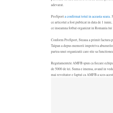
adevarat.
ProSport
a confirmat totul in aceasta seara.
S
ce articolul a fost publicat in data de 1 iunie,
ce inseamna fotbal organizat in Romania lui
Conform ProSport, Steaua a primit factura pent
Talpan a depus memorii impotriva abuzurilo
partea unei organizatii care stie sa functione
Regulamentele AMFB spun ca fiecare echipa c
de 5000 de lei. Suma e imensa, avand in veder
mai revoltator e faptul ca AMFB a scos acest 