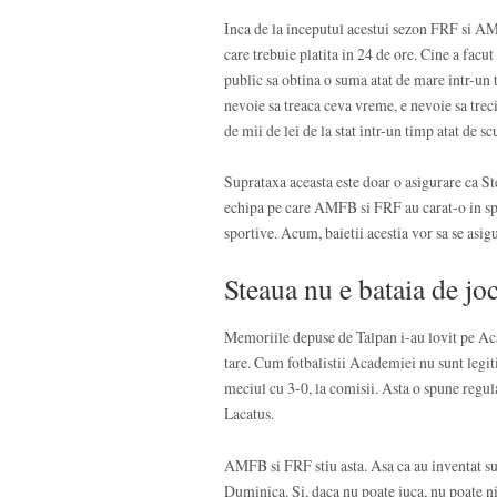
Inca de la inceputul acestui sezon FRF si AMFB
care trebuie platita in 24 de ore. Cine a facut
public sa obtina o suma atat de mare intr-un 
nevoie sa treaca ceva vreme, e nevoie sa trec
de mii de lei de la stat intr-un timp atat de sc
Suprataxa aceasta este doar o asigurare ca 
echipa pe care AMFB si FRF au carat-o in spat
sportive. Acum, baietii acestia vor sa se asi
Steaua nu e bataia de jo
Memoriile depuse de Talpan i-au lovit pe Aca
tare. Cum fotbalistii Academiei nu sunt legi
meciul cu 3-0, la comisii. Asta o spune regu
Lacatus.
AMFB si FRF stiu asta. Asa ca au inventat su
Duminica. Si, daca nu poate juca, nu poate n