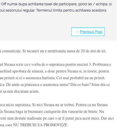
ria comunicate. Si nicaieri nu e mentionata suma de 20 de mii de lei.
ul Steaua scrie ca e vorba de o suprataxa pentru meciul 3. Problema e
, nefiind aprobata de nimeni, e doar pentru Steaua si, in teorie, pentru
u primit si ei o asemenea hartiuta. Cel mai probabil nu au primit.
dica. De unde sa plateasca o asemenea suma? Din ce bani? Stim din ce
ost sa mai discutam acum.
sca nicio suprataxa. Si nici Steaua nu ar trebui. Pentru ca nu Steaua
 Steaua baga in buzunare castigurile din vanzarile de bilete. Nu
ti sunt destule stadioane pe care s-ar fi putut juca acest meci. Dar aici
 Steaua, care NU TREBUIE SA PROMOVEZE.