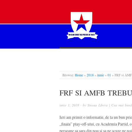
STEAUA LIBERĂ
Browse:
Home
»
2018
»
iunie
»
01
»
FRF si AMFB
FRF SI AMFB TREBU
iunie 1, 2018
· by
Steaua Libera | Cea mai bună 
Ieri am primit o informatie, de la un bun prie
„finala” play-off-ului, cu Academia Partid, 
persoane sa sara din nou si sa ne acuze pe noi