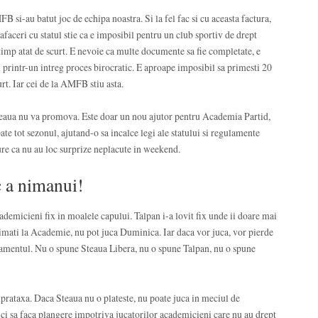
 si-au batut joc de echipa noastra. Si la fel fac si cu aceasta factura,
 afaceri cu statul stie ca e imposibil pentru un club sportiv de drept
timp atat de scurt. E nevoie ca multe documente sa fie completate, e
i printr-un intreg proces birocratic. E aproape imposibil sa primesti 20
urt. Iar cei de la AMFB stiu asta.
Steaua nu va promova. Este doar un nou ajutor pentru Academia Partid,
e tot sezonul, ajutand-o sa incalce legi ale statului si regulamente
gure ca nu au loc surprize neplacute in weekend.
c a nimanui!
demicieni fix in moalele capului. Talpan i-a lovit fix unde ii doare mai
timati la Academie, nu pot juca Duminica. Iar daca vor juca, vor pierde
lamentul. Nu o spune Steaua Libera, nu o spune Talpan, nu o spune
prataxa. Daca Steaua nu o plateste, nu poate juca in meciul de
ici sa faca plangere impotriva jucatorilor academicieni care nu au drept