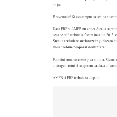
de joc.
E revoltator! Si este timpul ca echipa noas
Daca FRF si AMFB nu vor ca Steaua sa promove
ceea ce ar fi trebuit sa facem inca din 2015,
Steaua trebuie sa actioneze in judecata a
doua trebuie neaparat desfiintate!
Fotbalul romanesc este prea murdar. Steaua n
distrugem totul si sa speram ca, daca o luam d
AMFB si FRF trebuie sa dispara!