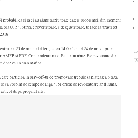
i probabil ca si la ei au ajuns tarziu toate datele problemei, din moment
 la ora 00.54. Stirea e revoltatoare, e dezgustatoare, te face sa urasti tot
 2018.
ru cei 20 de mii de lei ieri, la ora 14.00, la nici 24 de ore dupa ce
C
r AMFB si FRF. Coincindenta nu e. E un nou abuz. E o razbunare din
Ca
ze doar ca un clan mafiot.
are participa in play-off-ul de promovare trebuie sa plateasca o taxa
e ca vorbim de echipe de Liga 4. Si oricat de revoltatoare ar fi suma,
articol de pe propriul site.