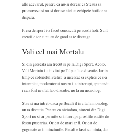
afle adevarul, pentru ca nu-si doresc ca Steaua sa
promoveze si nu-si doresc nici ca echipele hotilor sa
dispara.
Presa de sport i-a facut cunoscuti pe acesti hoti. Sunt
creatiile lor si nu au de gand sa le distruga.
Vali cel mai Mortalu
Si din greseala am trecut si pe la Digi Sport. Acolo,
Vali Mortalu l-a invitat pe Talpan la o discutie. Iar in
timp ce colonelul Stelist a incercat sa explice ce s-a
intamplat, moderatorul nostru l-a intrerupt, spunandu-
i ca a fost invitat la o discutie, nu la un monolog.
Stau si ma intreb daca pe Becali il invita la monolog,
nu la discutie. Pentru ca niciodata, nimeni din Digi
Sport nu si-ar permite sa intrerupa prostiile rostite de
fostul puscarias. Oricat de mari ar fi. Oricat de
gogonate ar fi minciunile. Becali e lasat sa minta, dar