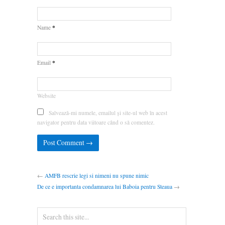
*
Name
*
Email
Website
Salvează-mi numele, emailul și site-ul web în acest
navigator pentru data viitoare când o să comentez.
←
AMFB rescrie legi si nimeni nu spune nimic
De ce e importanta condamnarea lui Baboia pentru Steaua
→