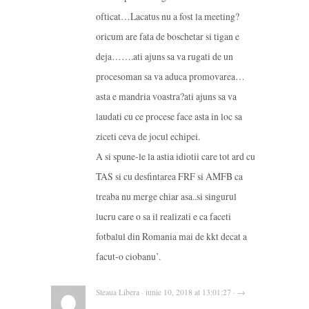
ofticat…Lacatus nu a fost la meeting?
oricum are fata de boschetar si tigan e
deja…….ati ajuns sa va rugati de un
procesoman sa va aduca promovarea…
asta e mandria voastra?ati ajuns sa va
laudati cu ce procese face asta in loc sa
ziceti ceva de jocul echipei.
A si spune-le la astia idiotii care tot ard cu
TAS si cu desfintarea FRF si AMFB ca
treaba nu merge chiar asa..si singurul
lucru care o sa il realizati e ca faceti
fotbalul din Romania mai de kkt decat a
facut-o ciobanu’.
Steaua Libera · iunie 10, 2018 at 13:01:27 · →