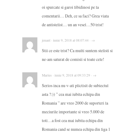
oi spurcate si garoi libidinosi pe la
comentarii… Deh, ce sa faci? Grea viata
de antistelist… un an vesel…50 trist!
jenant · iunie 9, 2018 at 08:07:44 · →
Stii ce este trist? Ca multi suntem stelisti si
ne-am saturat de comisii si toate cele!
Marius · iunie 9, 2018 at 09:33:29 · →
Serios inca nu v-ati plictisit de subiectul
asta ?:)) ” cea mai iubita echipa din
Romania ” are vreo 2000 de suporteri la
meciurile importante si vreo 5.000 de
toti…a fost cea mai iubita echipa din
Romania cand se numea echipa din liga 1