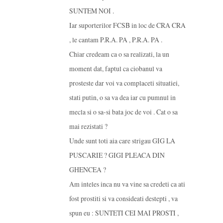
SUNTEM NOI .
Iar suporterilor FCSB in loc de CRA CRA
, le cantam P.R.A. PA , P.R.A. PA .
Chiar credeam ca o sa realizati, la un
moment dat, faptul ca ciobanul va
prosteste dar voi va complaceti situatiei,
stati putin, o sa va dea iar cu pumnul in
mecla si o sa-si bata joc de voi . Cat o sa
mai rezistati ?
Unde sunt toti aia care strigau GIG LA
PUSCARIE ? GIGI PLEACA DIN
GHENCEA ?
Am inteles inca nu va vine sa credeti ca ati
fost prostiti si va consideati destepti , va
spun eu : SUNTETI CEI MAI PROSTI ,