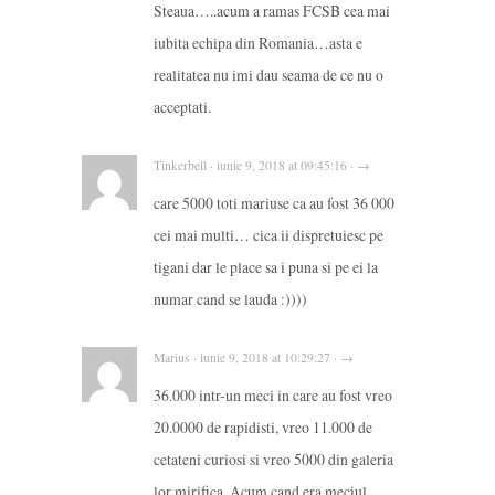
Steaua…..acum a ramas FCSB cea mai
iubita echipa din Romania…asta e
realitatea nu imi dau seama de ce nu o
acceptati.
Tinkerbell · iunie 9, 2018 at 09:45:16 · →
care 5000 toti mariuse ca au fost 36 000
cei mai multi… cica ii dispretuiesc pe
tigani dar le place sa i puna si pe ei la
numar cand se lauda :))))
Marius · iunie 9, 2018 at 10:29:27 · →
36.000 intr-un meci in care au fost vreo
20.0000 de rapidisti, vreo 11.000 de
cetateni curiosi si vreo 5000 din galeria
lor mirifica. Acum cand era meciul