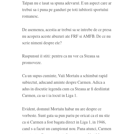
Talpan nu e lasat sa spuna adevarul. E un aspect care ar
trebui sa-i puna pe ganduri pe toti iubitorii sportului
romanesc.
De asemenea, acestia ar trebui sa se intrebe de ce presa
nu acopera aceste abuzuri ale FRF si AMFB. De ce nu
scrie nimeni despre ele?
Raspunsul il stiti: pentru ca nu vor ca Steaua sa
promoveze.
Ca un supus cuminte, Vali Mortalu a schimbat rapid
subiectul, aducand aminte despre Carmen. Adica a
adus in discutie legenda cum ca Steaua ar fi desfiintat
Carmen, ca sa-i ia locul in Liga 1.
Evident, domnul Mortalu habar nu are despre ce
vorbeste. Sunt gata sa pun pariu pe oricat ca el nu stie
ca si Carmen a fost bagata direct in Liga 1, in 1946,
cand s-a facut un campionat nou. Pana atunci, Carmen