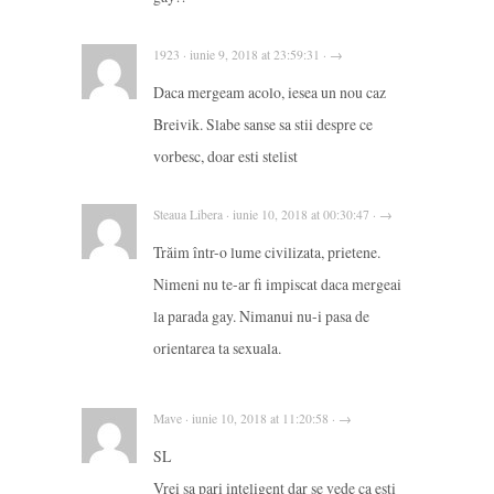
1923 · iunie 9, 2018 at 23:59:31 · →
Daca mergeam acolo, iesea un nou caz
Breivik. Slabe sanse sa stii despre ce
vorbesc, doar esti stelist
Steaua Libera · iunie 10, 2018 at 00:30:47 · →
Trăim într-o lume civilizata, prietene.
Nimeni nu te-ar fi impiscat daca mergeai
la parada gay. Nimanui nu-i pasa de
orientarea ta sexuala.
Mave · iunie 10, 2018 at 11:20:58 · →
SL
Vrei sa pari inteligent dar se vede ca esti