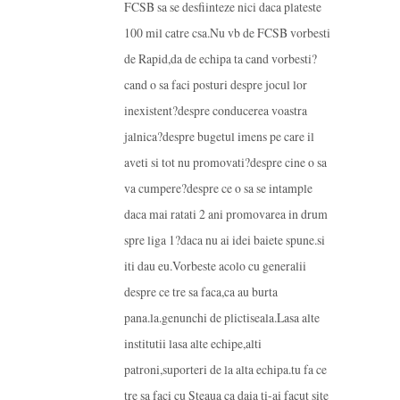
FCSB sa se desfiinteze nici daca plateste
100 mil catre csa.Nu vb de FCSB vorbesti
de Rapid,da de echipa ta cand vorbesti?
cand o sa faci posturi despre jocul lor
inexistent?despre conducerea voastra
jalnica?despre bugetul imens pe care il
aveti si tot nu promovati?despre cine o sa
va cumpere?despre ce o sa se intample
daca mai ratati 2 ani promovarea in drum
spre liga 1?daca nu ai idei baiete spune.si
iti dau eu.Vorbeste acolo cu generalii
despre ce tre sa faca,ca au burta
pana.la.genunchi de plictiseala.Lasa alte
institutii lasa alte echipe,alti
patroni,suporteri de la alta echipa.tu fa ce
tre sa faci cu Steaua ca daia ti-ai facut site