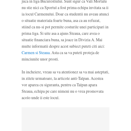
juca in liga Bucurestiului. Sunt sigur ca Vali Mortalu
nu stie nici ca Sportul a fost prima echipa invitata sa ii
ia locul Carmenului. Doar ca studentii nu aveau atunci
o situatie materiala foarte buna, asa ca au refuzat,
stiind ca nu-si pot permite costurile unei participari in
prima liga. Si uite asa a ajuns Steaua, care avea o
situatie financiara buna, sa joace in Divizia A. Mai
multe informatii despre acest subiect puteti citi aici:
Carmen si Steaua
. Asta ca sa va puteti proteja de
minciunile unor prosti.
In incheiere, vreau sa va atentionez sa va mai asteptati,
in zilele urmatoare, la articole anti-Talpan. Acestea
vor aparea cu siguranta, pentru ca Talpan apara
Steaua, echipa pe care nimeni nu o vrea promovata
acolo unde ii este locul.