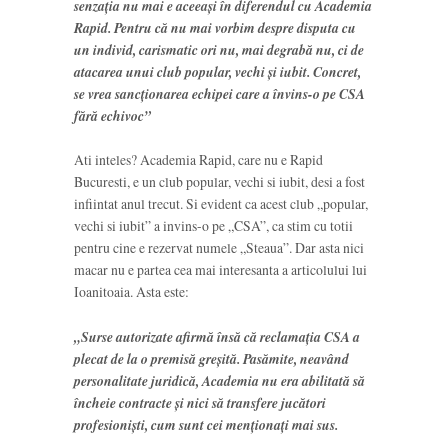
senzația nu mai e aceeași în diferendul cu Academia
Rapid. Pentru că nu mai vorbim despre disputa cu
un individ, carismatic ori nu, mai degrabă nu, ci de
atacarea unui club popular, vechi și iubit. Concret,
se vrea sancționarea echipei care a învins-o pe CSA
fără echivoc”
Ati inteles? Academia Rapid, care nu e Rapid
Bucuresti, e un club popular, vechi si iubit, desi a fost
infiintat anul trecut. Si evident ca acest club „popular,
vechi si iubit” a invins-o pe „CSA”, ca stim cu totii
pentru cine e rezervat numele „Steaua”. Dar asta nici
macar nu e partea cea mai interesanta a articolului lui
Ioanitoaia. Asta este:
„Surse autorizate afirmă însă că reclamația CSA a
plecat de la o premisă greșită. Pasămite, neavând
personalitate juridică, Academia nu era abilitată să
încheie contracte și nici să transfere jucători
profesioniști, cum sunt cei menționați mai sus.