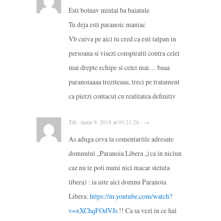
Esti bolnav mintal ba baiatule
Tu deja esti paranoic maniac
Vb cuiva pe aici tu cred ca esti talpan in
persoana si visezi conspiratii contra celei
mai drepte echipe si celei mai… baaa
paranoiaaaa treziteaaa, treci pe tratament
ca pierzi contacul cu realitatea definitiv
Titi · iunie 9, 2018 at 05:21:26 · →
As aduga ceva la comentariile adresate
domnului „Paranoia Libera „(ca in niciun
caz nu te poti numi nici macar steluta
libera) : ia uite aici domnu Paranoia
Libera:
https://m.youtube.com/watch?
v=xXChqFOdVJs
!! Ca sa vezi in ce hal