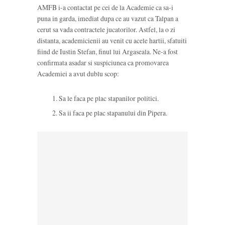
AMFB i-a contactat pe cei de la Academie ca sa-i
puna in garda, imediat dupa ce au vazut ca Talpan a
cerut sa vada contractele jucatorilor. Astfel, la o zi
distanta, academicienii au venit cu acele hartii, sfatuiti
fiind de Iustin Stefan, finul lui Argaseala. Ne-a fost
confirmata asadar si suspiciunea ca promovarea
Academiei a avut dublu scop:
Sa le faca pe plac stapanilor politici.
Sa ii faca pe plac stapanului din Pipera.