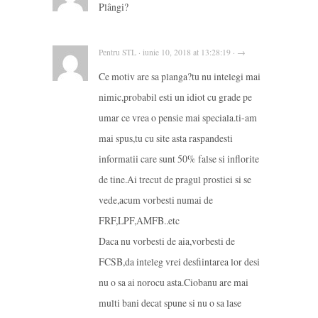
Plângi?
Pentru STL · iunie 10, 2018 at 13:28:19 · →
Ce motiv are sa planga?tu nu intelegi mai
nimic,probabil esti un idiot cu grade pe
umar ce vrea o pensie mai speciala.ti-am
mai spus,tu cu site asta raspandesti
informatii care sunt 50% false si inflorite
de tine.Ai trecut de pragul prostiei si se
vede,acum vorbesti numai de
FRF,LPF,AMFB..etc
Daca nu vorbesti de aia,vorbesti de
FCSB,da inteleg vrei desfiintarea lor desi
nu o sa ai norocu asta.Ciobanu are mai
multi bani decat spune si nu o sa lase