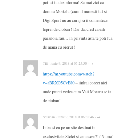
poti si tu dezinforma! Sa mai zici ca
domnu Mortalu (cum il numesti tu) si
Digi Sport nu au curaj sa ii comenteze
leprei de cioban ! Dar da, cred ca esti
paranoia rau….in privinta asta te poti lua
de mana cu oierul !
Titi · iunie 9, 2018 at 05:25:50 · →
https://m.youtube.com/watch?
v=aBRXO5CvE80
– linkul corect aici
unde puteti vedea cum Vali Moraru se ia
de cioban!
Shtazian · iunie 9, 2018 at 06:38:46 · →
Intru si eu pe un site destinat in
exclusivitate Stelei si ce gasesc?!? Numa’