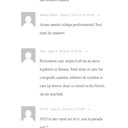
Steaua Libera · iunie 9, 2018 at 20:18:08 · →
Acum sunteti echipa profesionista? Ieri
erati de amatori
Alin · iunie 9, 2018 at 13:39:28 · →
Persoanele care susțin fcsb nu au nicio
legătură cu Steaua. Sunt niste oi care fac
coregrafii cainilor, iubitori de rezultat si
care își doresc doar ca oierul sa fie fericit,
sus pe maybah.
N3v3r · iunie 9, 2018 at 21:53:00 · →
1923 te am vazut azi la tv, erai la parada
gay!!