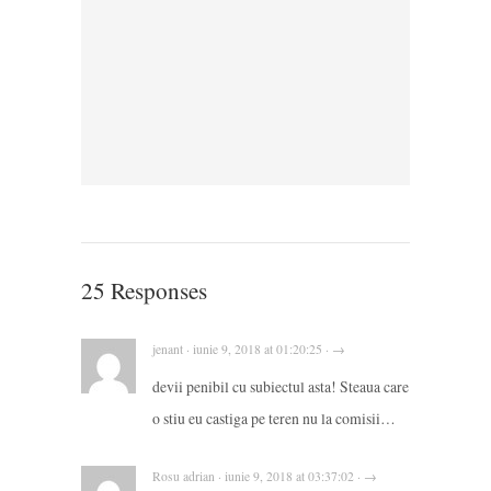
25 Responses
jenant · iunie 9, 2018 at 01:20:25 · →
devii penibil cu subiectul asta! Steaua care
o stiu eu castiga pe teren nu la comisii…
Rosu adrian · iunie 9, 2018 at 03:37:02 · →