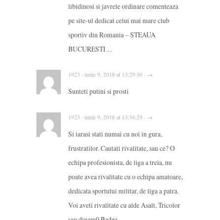
libidinosi si javrele ordinare comenteaza
pe site-ul dedicat celui mai mare club
sportiv din Romania – STEAUA
BUCURESTI…
1923 · iunie 9, 2018 at 13:29:30 · →
Sunteti putini si prosti
1923 · iunie 9, 2018 at 13:34:29 · →
Si iarasi stati numai cu noi in gura,
frustratilor. Cautati rivalitate, sau ce? O
echipa profesionista, de liga a treia, nu
poate avea rivalitate cu o echipa amatoare,
dedicata sportului militar, de liga a patra.
Voi aveti rivalitate cu alde Asalt, Tricolor
sau dinam0 Badea.