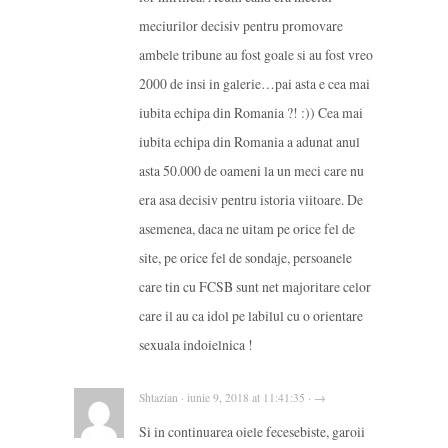
meciurilor decisiv pentru promovare
ambele tribune au fost goale si au fost vreo
2000 de insi in galerie…pai asta e cea mai
iubita echipa din Romania ?! :)) Cea mai
iubita echipa din Romania a adunat anul
asta 50.000 de oameni la un meci care nu
era asa decisiv pentru istoria viitoare. De
asemenea, daca ne uitam pe orice fel de
site, pe orice fel de sondaje, persoanele
care tin cu FCSB sunt net majoritare celor
care il au ca idol pe labilul cu o orientare
sexuala indoielnica !
Shtazian · iunie 9, 2018 at 11:41:35 · →
Si in continuarea oiele fecesebiste, garoii