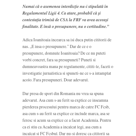
Numai că o asemenea interdicție nu-i stipulată în
Regulamentul Ligii 4. Ca atare, probabil că și
contestația trimisă de CSA la FRF va avea aceeași
finalitate. E însă o presupunere, nu o certitudine.”
Adica Ioanitoaia incearca sa isi duca putin cititorii de
nas. „E insa o presupunere.” Dar de ce e o
presupunere, domnule Ioanitoaia? De ce nu puteti
vorbi concret, fara sa presupuneti? Puneti si
dumneavoastra mana pe regulamente, cititi-le, faceti o
investigatie jurnalistica si spuneti-ne ce s-a intamplat
acolo. Fara presupuneri. Doar adevarul.
Dar presa de sport din Romania nu vrea sa spuna
adevarul. Asa cum s-au ferit sa explice ce inseamna
pierderea procesului pentru marca de catre FC Fcsb,
asa cum s-au ferit sa explice ce include marca, asa se
feresc si acum sa explice ce a facut Academia. Pentru
ca ei stiu ca Academia a incalcat legi, asa cum a
incalcat si FC Fcsbul. Dar nu-si doresc ca cititorii sa