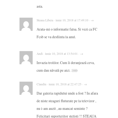
asta.
Steaua Libera · iunie 10, 2018 at 17:49:10 · →
Arata-mi o informatie falsa. Si vezi ca FC
Fcsb se va desfiinta la anul.
Andi · iunie 10, 2018 at 13:54:01 · →
Invazia trolilor. Cum îi deranjează ceva,
cum dau năvală pe aici. :))))
Claudiu · iunie 10, 2018 at 22:47:25 · →
Dar galeria rapidului unde a fost ? In afara
de niste steaguri fluturate pe la televizor ,
nu i-am auzit , au mancat seminte ?
Felicitari suporterilor stelisti !! STEAUA