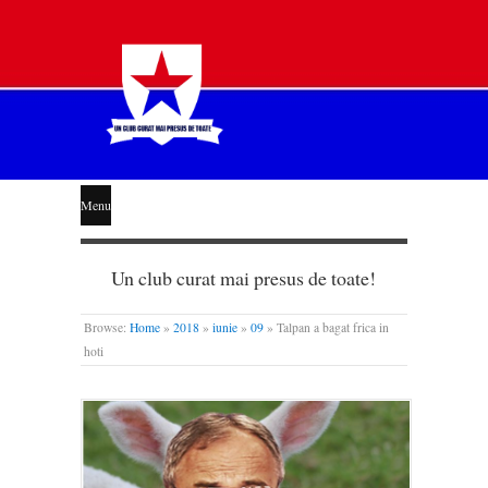
STEAUA
Menu
LIBERĂ
Un club curat mai presus de toate!
Browse:
Home
»
2018
»
iunie
»
09
»
Talpan a bagat frica in
hoti