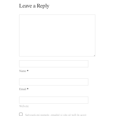
Leave a Reply
*
Name
*
Email
Website
Salvează-mi numele, emailul și site-ul web în acest