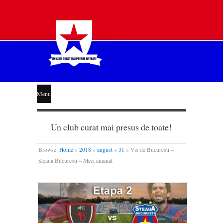
STEAUA
Menu
LIBERĂ
Un club curat mai presus de toate!
Browse:
Home
»
2018
»
august
»
31
»
Vis de Bucuresti –
Steaua Bucuresti – Meci amanat