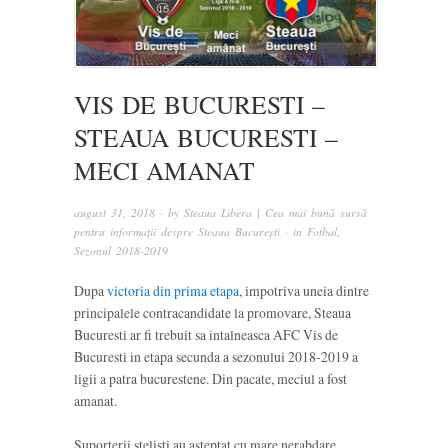
VIS DE BUCURESTI –
STEAUA BUCURESTI –
MECI AMANAT
august 31, 2018
· by
Steaua Libera | Cea mai bună sursă
pentru informații despre Steaua București
· in
Fotbal
,
Sezonul 2018-2019
Dupa
victoria din prima etapa
, impotriva uneia dintre
principalele contracandidate la promovare, Steaua
Bucuresti ar fi trebuit sa intalneasca AFC Vis de
Bucuresti in etapa secunda a sezonului 2018-2019 a
ligii a patra bucurestene. Din pacate, meciul a fost
amanat.
Suporterii stelisti au asteptat cu mare nerabdare