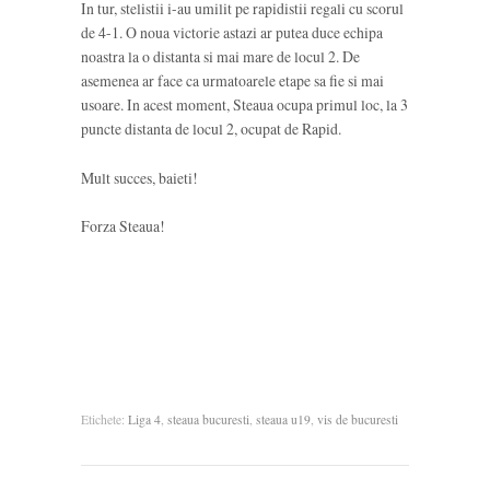
In tur, stelistii i-au umilit pe rapidistii regali cu scorul
de 4-1. O noua victorie astazi ar putea duce echipa
noastra la o distanta si mai mare de locul 2. De
asemenea ar face ca urmatoarele etape sa fie si mai
usoare. In acest moment, Steaua ocupa primul loc, la 3
puncte distanta de locul 2, ocupat de Rapid.
Mult succes, baieti!
Forza Steaua!
Etichete:
Liga 4
,
steaua bucuresti
,
steaua u19
,
vis de bucuresti