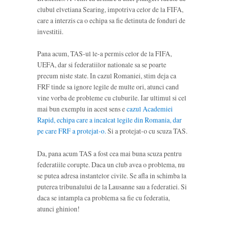
clubul elvetiana Searing, impotriva celor de la FIFA,
care a interzis ca o echipa sa fie detinuta de fonduri de
investitii.
Pana acum, TAS-ul le-a permis celor de la FIFA,
UEFA, dar si federatiilor nationale sa se poarte
precum niste state. In cazul Romaniei, stim deja ca
FRF tinde sa ignore legile de multe ori, atunci cand
vine vorba de probleme cu cluburile. Iar ultimul si cel
mai bun exemplu in acest sens e
cazul Academiei
Rapid, echipa care a incalcat legile din Romania, dar
pe care FRF a protejat-o.
Si a protejat-o cu scuza TAS.
Da, pana acum TAS a fost cea mai buna scuza pentru
federatiile corupte. Daca un club avea o problema, nu
se putea adresa instantelor civile. Se afla in schimba la
puterea tribunalului de la Lausanne sau a federatiei. Si
daca se intampla ca problema sa fie cu federatia,
atunci ghinion!