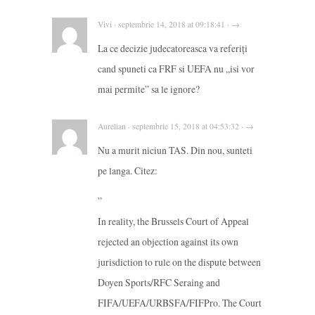
Vivi · septembrie 14, 2018 at 09:18:41 · →
La ce decizie judecatoreasca va referiți
cand spuneti ca FRF si UEFA nu „isi vor
mai permite” sa le ignore?
Aurelian · septembrie 15, 2018 at 04:53:32 · →
Nu a murit niciun TAS. Din nou, sunteti
pe langa. Citez:
”
In reality, the Brussels Court of Appeal
rejected an objection against its own
jurisdiction to rule on the dispute between
Doyen Sports/RFC Seraing and
FIFA/UEFA/URBSFA/FIFPro. The Court