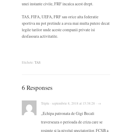
unei instante civile, FRF incalca acest drept.
TAS, FIFA, UEFA, FRF sau orice alta federatie
sportiva nu pot pretinde a avea mai multa putere decat
legile tarilor unde aceste companii private isi
desfasoara activitatile.
Etichete:
TAS
6 Responses
Triplu · septembrie 8, 2018 at 15:38:28 · →
„Echipa patronata de Gigi Becali
traverseaza o perioada de criza care se
resimte si la nivelul spectatorilor. FCSB a