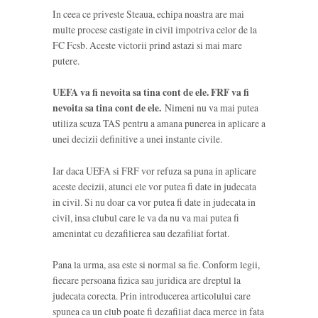
In ceea ce priveste Steaua, echipa noastra are mai
multe procese castigate in civil impotriva celor de la
FC Fcsb. Aceste victorii prind astazi si mai mare
putere.
UEFA va fi nevoita sa tina cont de ele. FRF va fi
nevoita sa tina cont de ele.
Nimeni nu va mai putea
utiliza scuza TAS pentru a amana punerea in aplicare a
unei decizii definitive a unei instante civile.
Iar daca UEFA si FRF vor refuza sa puna in aplicare
aceste decizii, atunci ele vor putea fi date in judecata
in civil. Si nu doar ca vor putea fi date in judecata in
civil, insa clubul care le va da nu va mai putea fi
amenintat cu dezafilierea sau dezafiliat fortat.
Pana la urma, asa este si normal sa fie. Conform legii,
fiecare persoana fizica sau juridica are dreptul la
judecata corecta. Prin introducerea articolului care
spunea ca un club poate fi dezafiliat daca merce in fata