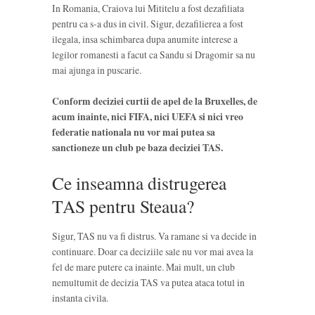
In Romania, Craiova lui Mititelu a fost dezafiliata
pentru ca s-a dus in civil. Sigur, dezafilierea a fost
ilegala, insa schimbarea dupa anumite interese a
legilor romanesti a facut ca Sandu si Dragomir sa nu
mai ajunga in puscarie.
Conform deciziei curtii de apel de la Bruxelles, de
acum inainte, nici FIFA, nici UEFA si nici vreo
federatie nationala nu vor mai putea sa
sanctioneze un club pe baza deciziei TAS.
Ce inseamna distrugerea
TAS pentru Steaua?
Sigur, TAS nu va fi distrus. Va ramane si va decide in
continuare. Doar ca deciziile sale nu vor mai avea la
fel de mare putere ca inainte. Mai mult, un club
nemultumit de decizia TAS va putea ataca totul in
instanta civila.