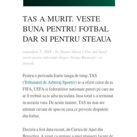
TAS A MURIT. VESTE
BUNA PENTRU FOTBAL
DAR SI PENTRU STEAUA
septembrie 7, 2018
· by
Steaua Libera | Cea mai bună
sursă pentru informații despre Steaua București
· in
Articole
Pentru o perioada foarte lunga de timp, TAS
(
Tribunalul de Arbitraj Sportiv
) le-a oferit celor de la
FIFA, UEFA si federatiilor nationale puteri pe care nu
ar fi trebuit sa le aiba niciodata. Insa totul s-a terminat
in aceasta vara. De acum inainte, TAS nu mai are
ultimul cuvant de spus in ceea ce priveste disputele
din fotbal.
Decizia a fost data recent, de Curtea de Apel din
Bruxelles. A venit ca urmare a unei plangeri facute de