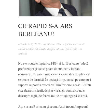
CE RAPID S-A ARS
BURLEANU!
octombrie 7, 2018
· by
Steaua Libera | Cea mai bună
sursă pentru informații despre Steaua București
· in
Articole
Nu e o noutate faptul ca FRF-ul lui Burleanu judecă
preferențial și cât se poate de subiectiv fotbalul
românesc. Cu prietenii, aceasta societate coruptă e cât
se poate de darnică. În același timp, cu cei pe care nu-i
suportă se poartă execrabil. Din fericire, acest FRF nu
este deasupra legii, deși ar vrea. Și, pentru ca nu e
deasupra legii, de foarte multe ori ajunge să se ardă.
Așa s-a ars Burleanu și acum. Anul trecut, împreună