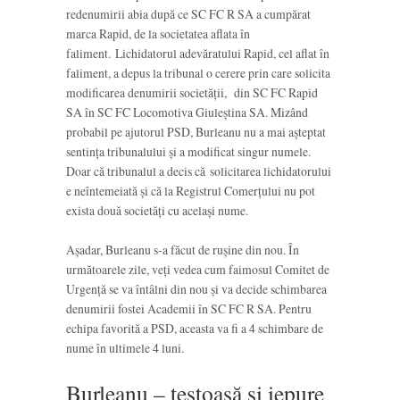
redenumirii abia după ce SC FC R SA a cumpărat
marca Rapid, de la societatea aflata în
faliment. Lichidatorul adevăratului Rapid, cel aflat în
faliment, a depus la tribunal o cerere prin care solicita
modificarea denumirii societăţii, din SC FC Rapid
SA în SC FC Locomotiva Giuleştina SA. Mizând
probabil pe ajutorul PSD, Burleanu nu a mai așteptat
sentința tribunalului și a modificat singur numele.
Doar că tribunalul a decis că solicitarea lichidatorului
e neîntemeiată și că la Registrul Comerțului nu pot
exista două societăți cu același nume.
Așadar, Burleanu s-a făcut de rușine din nou. În
următoarele zile, veți vedea cum faimosul Comitet de
Urgență se va întâlni din nou și va decide schimbarea
denumirii fostei Academii în SC FC R SA. Pentru
echipa favorită a PSD, aceasta va fi a 4 schimbare de
nume în ultimele 4 luni.
Burleanu – țestoasă și iepure