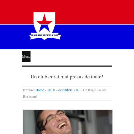
STEAUA
Menu
LIBERĂ
Un club curat mai presus de toate!
Browse:
Home
»
2018
»
octombrie
»
07
»
Ce Rapid s-a ars
Burleanu!