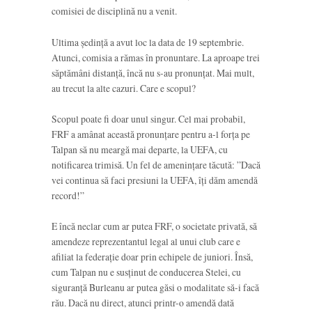
comisiei de disciplină nu a venit.
Ultima ședință a avut loc la data de 19 septembrie.
Atunci, comisia a rămas în pronuntare. La aproape trei
săptămâni distanță, încă nu s-au pronunțat. Mai mult,
au trecut la alte cazuri. Care e scopul?
Scopul poate fi doar unul singur. Cel mai probabil,
FRF a amânat această pronunțare pentru a-l forța pe
Talpan să nu meargă mai departe, la UEFA, cu
notificarea trimisă. Un fel de amenințare tăcută: ”Dacă
vei continua să faci presiuni la UEFA, îți dăm amendă
record!”
E încă neclar cum ar putea FRF, o societate privată, să
amendeze reprezentantul legal al unui club care e
afiliat la federație doar prin echipele de juniori. Însă,
cum Talpan nu e susținut de conducerea Stelei, cu
siguranță Burleanu ar putea găsi o modalitate să-i facă
rău. Dacă nu direct, atunci printr-o amendă dată