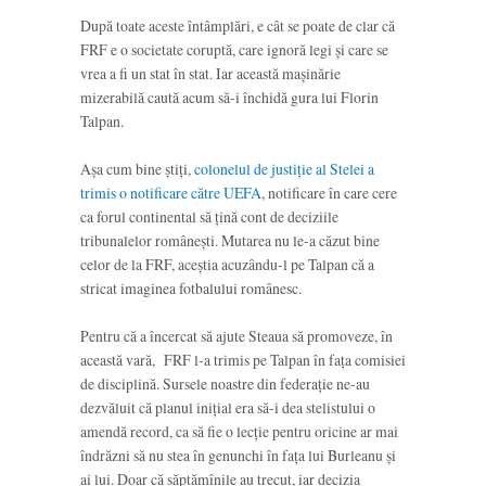
După toate aceste întâmplări, e cât se poate de clar că
FRF e o societate coruptă, care ignoră legi și care se
vrea a fi un stat în stat. Iar această mașinărie
mizerabilă caută acum să-i închidă gura lui Florin
Talpan.
Așa cum bine știți,
colonelul de justiție al Stelei a
trimis o notificare către UEFA
, notificare în care cere
ca forul continental să țină cont de deciziile
tribunalelor românești. Mutarea nu le-a căzut bine
celor de la FRF, aceștia acuzându-l pe Talpan că a
stricat imaginea fotbalului românesc.
Pentru că a încercat să ajute Steaua să promoveze, în
această vară, FRF l-a trimis pe Talpan în fața comisiei
de disciplină. Sursele noastre din federație ne-au
dezvăluit că planul inițial era să-i dea stelistului o
amendă record, ca să fie o lecție pentru oricine ar mai
îndrăzni să nu stea în genunchi în fața lui Burleanu și
ai lui. Doar că săptămînile au trecut, iar decizia