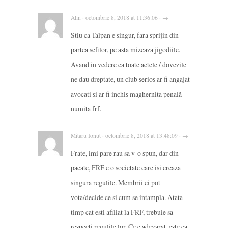
Alin · octombrie 8, 2018 at 11:36:06 · →
Stiu ca Talpan e singur, fara sprijin din
partea sefilor, pe asta mizeaza jigodiile.
Avand in vedere ca toate actele / dovezile
ne dau dreptate, un club serios ar fi angajat
avocati si ar fi inchis maghernita penală
numita frf.
Mitaru Ionut · octombrie 8, 2018 at 13:48:09 · →
Frate, imi pare rau sa v-o spun, dar din
pacate, FRF e o societate care isi creaza
singura regulile. Membrii ei pot
vota/decide ce si cum se intampla. Atata
timp cat esti afiliat la FRF, trebuie sa
respecti regulile lor. Ce e adevarat, este ca