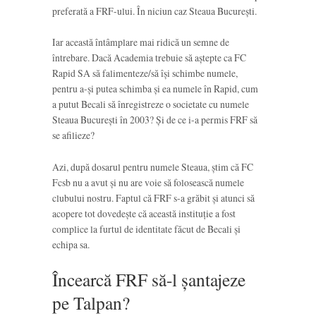
preferată a FRF-ului. În niciun caz Steaua București.
Iar această întâmplare mai ridică un semne de
întrebare. Dacă Academia trebuie să aștepte ca FC
Rapid SA să falimenteze/să își schimbe numele,
pentru a-și putea schimba și ea numele în Rapid, cum
a putut Becali să înregistreze o societate cu numele
Steaua București în 2003? Și de ce i-a permis FRF să
se afilieze?
Azi, după dosarul pentru numele Steaua, știm că FC
Fcsb nu a avut și nu are voie să folosească numele
clubului nostru. Faptul că FRF s-a grăbit și atunci să
acopere tot dovedește că această instituție a fost
complice la furtul de identitate făcut de Becali și
echipa sa.
Încearcă FRF să-l șantajeze
pe Talpan?