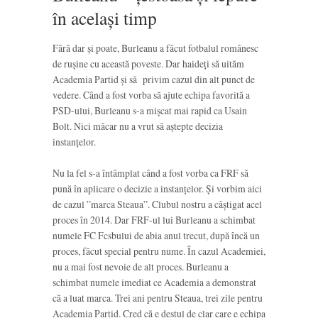
în același timp
Fără dar și poate, Burleanu a făcut fotbalul românesc
de rușine cu această poveste. Dar haideți să uităm
Academia Partid și să privim cazul din alt punct de
vedere. Când a fost vorba să ajute echipa favorită a
PSD-ului, Burleanu s-a mișcat mai rapid ca Usain
Bolt. Nici măcar nu a vrut să aștepte decizia
instanțelor.
Nu la fel s-a întâmplat când a fost vorba ca FRF să
pună în aplicare o decizie a instanțelor. Și vorbim aici
de cazul ”marca Steaua”. Clubul nostru a câștigat acel
proces în 2014. Dar FRF-ul lui Burleanu a schimbat
numele FC Fcsbului de abia anul trecut, după încă un
proces, făcut special pentru nume. În cazul Academiei,
nu a mai fost nevoie de alt proces. Burleanu a
schimbat numele imediat ce Academia a demonstrat
că a luat marca. Trei ani pentru Steaua, trei zile pentru
Academia Partid. Cred că e destul de clar care e echipa