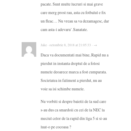
pacate. Sunt multe lucruri si mai grave
care merg prost rau, asta cu fotbalul e fix
un fleac… Nu vreau sa va dezamagesc, dar
cam asta-i adevaru`.Sanatate.
Jake · octombrie 8, 2018 at 21:05:33 · →
Daca va documentati mai bine, Rapid nu a
pierdut in instanta dreptul de a folosi
numele deoarece marca a fost cumparata.
Societatea in faliment a pierdut, nu au
voie sa isi schimbe numele.
Nu vorbiti si despre baietii de la sud care
s-au dus ca smardoii cu cei de la NEC la
meciul celor de la rapid din liga 5 si si-au
luat-o pe cocoasa ?