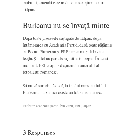
clubului, amendă care ar duce la sancțiuni pentru
Talpan.
Burleanu nu se învață minte
După toate procesele câștigate de Talpan, după
întâmplarea cu Academia Partid, după toate pățăniile
cu Becali, Burleanu și FRF par să nu-și fi învățat
lecția. Și nici nu par dispuși să se îndrepte. În acest
moment, FRF a ajuns dușmanul numărul 1 al
fotbalului românesc.
Să nu vă surprindă dacă, la finalul mandatului lui
Burleanu, nu va mai exista un fotbal românesc.
Etichete:
academia partid
,
burleanu
,
FRF
,
talpan
3 Responses