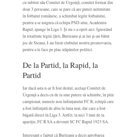
cu iubitul său Comitet de Urgență, comitet format din
doar 3 persoane, care se pare că are puteri nelimitate
în fotbalul românesc, a schimbat legile fotbalului,
pentru a se asigura că echipa PSD-ului, Academia
Rapid, ajunge în Liga 3. Și nu s-a oprit aici. Ignorând
în totalitate legile țării, Burleanu și ai lui și-au bătut
joc de Steaua. I-au furat clubului nostru promovarea,
pentru a le face pe plac stăpânilor politici.
De la Partid, la Rapid, la
Partid
Iar dacă asta n-ar fi fost destul, același Comitet de
Urgență a decis cu de la sine putere să schimbe, în plin
campionat, numele nou înființatului FC R, echipă care
a fost înființată de abia în luna mai, dar care a fost
băgată direct în Liga 3. Astfel, la nici 3 luni de la
apariție, FC R SA a devenit SC FC Rapid 1923 SA.
Interesant e faptul că Burleanu a decis aprobarea