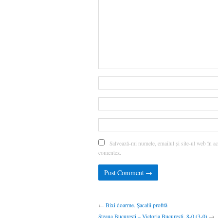
Salvează-mi numele, emailul și site-ul web în ac
comentez.
←
Bixi doarme. Șacalii profită
Steaua București – Victoria București, 8-0 (3-0)
→