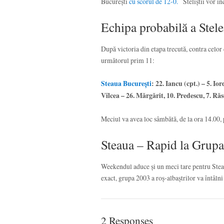
București
cu scorul de 12-0.
Steliștii vor în
Echipa probabilă a Stele
După victoria din etapa trecută, contra celor 
următorul prim 11:
Steaua București
: 22. Iancu (cpt.) – 5. Io
Vîlcea – 26. Mărgărit, 10. Predescu, 7. Ră
Meciul va avea loc sâmbătă, de la ora 14.00,
Steaua – Rapid la Grup
Weekendul aduce și un meci tare pentru Steau
exact, grupa 2003 a roș-albaștrilor va întâln
2 Responses