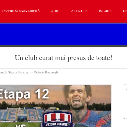
DESPRE STEAUA LIBERĂ
ȘTIRI
ARTICOLE
ISTORIE
DE
Un club curat mai presus de toate!
nică: Steaua București – Victoria București
A