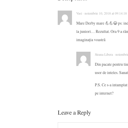
Vasi · noiembrie 10, 2018 at 09:14:18
Mare Derby mare 💪💪😂 ps: indem
la juniori… Rezultat. Ora 9 a r
imaginația voastră
Steaua Libera · noiembri
Din pacate pentru tin
usor de inteles. San
P.S. Ce s-a intamplat
pe internet?
Leave a Reply