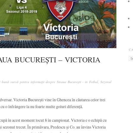
C
AUA BUCUREȘTI – VICTORIA
Ca
 bună sursă pentru informații despre Steaua București
· in
Fotbal
,
Sezonul
versar. Victoria București vine în Ghencea în căutarea celor trei
 cu o înfrângere la nu foarte multe goluri diferență.
cupă în acest moment locul 8 în campionat. Victoria e o echipă cu
 și sezonul trecut. În primăvara, Predescu și Co. au învins Victoria