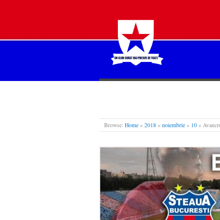
STEAUA LIBERĂ
Browse:
Home
»
2018
»
noiembrie
»
10
»
Avancro