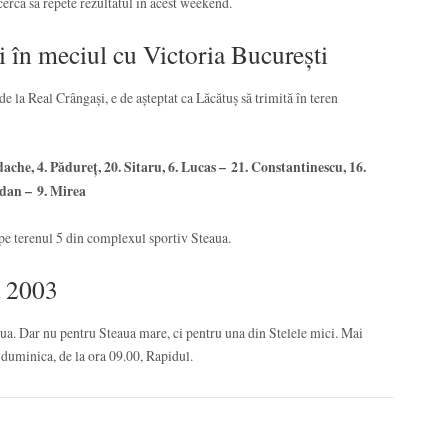
cerca să repete rezultatul în acest weekend.
i în meciul cu Victoria București
de la Real Crângași, e de așteptat ca Lăcătuș să trimită în teren
rdache, 4. Pădureț, 20. Sitaru, 6. Lucas – 21. Constantinescu, 16.
sdan – 9. Mirea
 pe terenul 5 din complexul sportiv Steaua.
a 2003
a. Dar nu pentru Steaua mare, ci pentru una din Stelele mici. Mai
i duminica, de la ora 09.00, Rapidul.