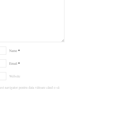
*
Name
*
Email
Website
est navigator pentru data viitoare când o să