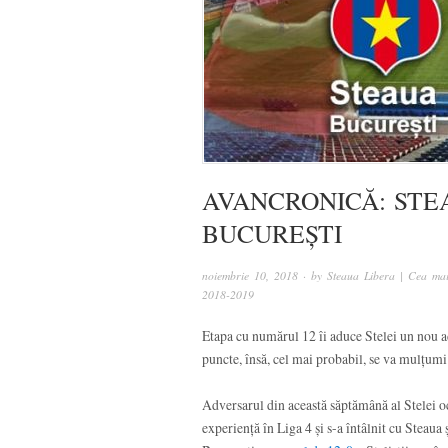
AVANCRONICĂ: STE
BUCUREȘTI
noiembrie 10, 2018
· by
Steaua Libera | Cea mai
2018-2019
Etapa cu numărul 12 îi aduce Stelei un nou ad
puncte, însă, cel mai probabil, se va mulțumi
Adversarul din această săptămână al Stelei o
experiență în Liga 4 și s-a întâlnit cu Steaua