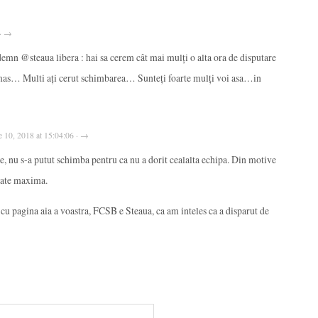
 · →
n @steaua libera : hai sa cerem cât mai mulți o alta ora de disputare
ămas… Multi ați cerut schimbarea… Sunteți foarte mulți voi asa…in
e 10, 2018 at 15:04:06 · →
e, nu s-a putut schimba pentru ca nu a dorit cealalta echipa. Din motive
atate maxima.
 cu pagina aia a voastra, FCSB e Steaua, ca am inteles ca a disparut de