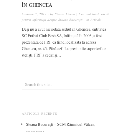
ÎN GHENCEA
ianuarie 7, 2019
· by
Steaua Libera | Cea mai bună sursă
pentru informații despre Steaua București
· in
Articole
Deși nu a avut niciodată sediul în Ghencea, entitatea
SC Fotbal Club Fcsb SA, înființată în 2003, a fost
prezentată de FRF ca fiind localizată la adresa
Ghencea, nr. 45. Până azi! La presiunile suporterilor
steliști, FRF a cedat și…
ARTICOLE RECENTE
Steaua București – SCM Râmnicul Vâlcea,