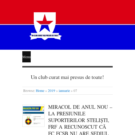
STEAUA
Menu
LIBERĂ
Un club curat mai presus de toate!
Browse:
Home
»
2019
»
ianuarie
»
07
MIRACOL DE ANUL NOU –
LA PRESIUNILE
SUPORTERILOR STELIȘTI,
FRF A RECUNOSCUT CĂ
FC FCSB NU ARE SEDIUL