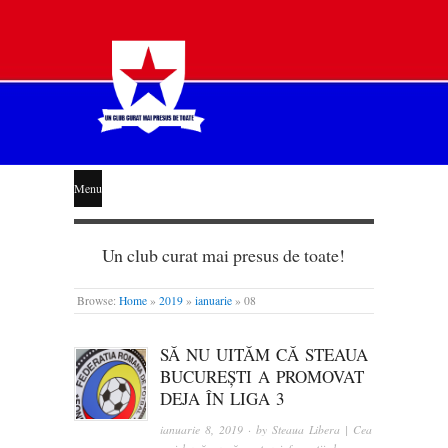
STEAUA
Menu
LIBERĂ
Un club curat mai presus de toate!
Browse:
Home
»
2019
»
ianuarie
»
08
SĂ NU UITĂM CĂ STEAUA
BUCUREȘTI A PROMOVAT
DEJA ÎN LIGA 3
ianuarie 8, 2019
· by
Steaua Libera | Cea