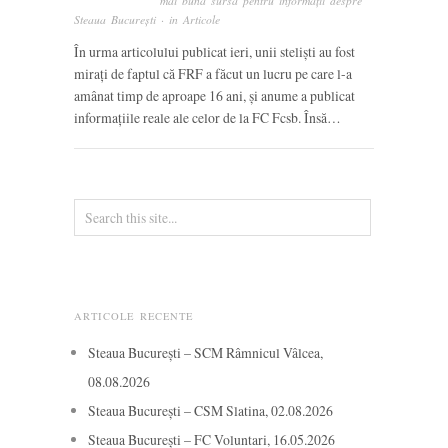
mai bună sursă pentru informații despre
Steaua București
· in
Articole
În urma articolului publicat ieri, unii steliști au fost
mirați de faptul că FRF a făcut un lucru pe care l-a
amânat timp de aproape 16 ani, și anume a publicat
informațiile reale ale celor de la FC Fcsb. Însă…
ARTICOLE RECENTE
Steaua București – SCM Râmnicul Vâlcea,
08.08.2026
Steaua București – CSM Slatina, 02.08.2026
Steaua București – FC Voluntari, 16.05.2026