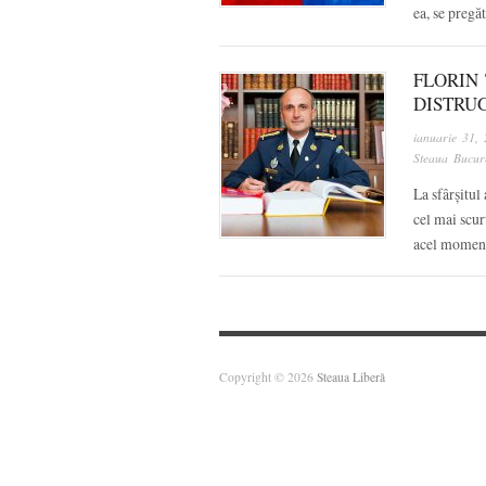
ea, se preg
FLORIN 
DISTRU
ianuarie 31,
Steaua Bucure
La sfârșitul 
cel mai scur
acel momen
Copyright © 2026
Steaua Liberă