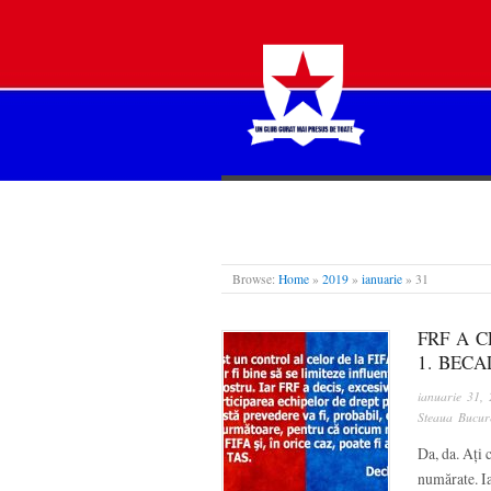
STEAUA LIBERĂ
Browse:
Home
»
2019
»
ianuarie
»
31
FRF A C
1. BECA
ianuarie 31,
Steaua Bucure
Da, da. Ați 
numărate. Ia