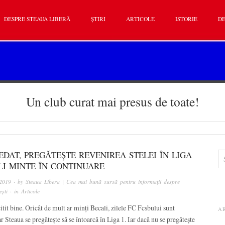
DESPRE STEAUA LIBERĂ
ȘTIRI
ARTICOLE
ISTORIE
DE
Un club curat mai presus de toate!
EDAT, PREGĂTEȘTE REVENIREA STELEI ÎN LIGA
LI MINTE ÎN CONTINUARE
 2019
· by
Steaua Libera | Cea mai bună sursă pentru informații despre
ști
· in
Articole
citit bine. Oricât de mult ar minți Becali, zilele FC Fcsbului sunt
A
r Steaua se pregătește să se întoarcă în Liga 1. Iar dacă nu se pregătește