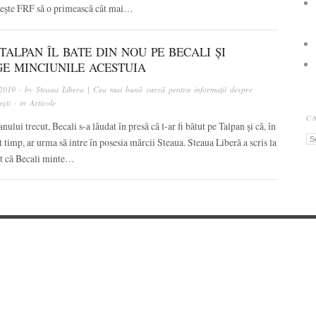
ătește FRF să o primească cât mai…
TALPAN ÎL BATE DIN NOU PE BECALI ȘI
GE MINCIUNILE ACESTUIA
 2019
· by
Steaua Libera | Cea mai bună sursă pentru informații despre
ști
· in
Articole
C
anului trecut, Becali s-a lăudat în presă că l-ar fi bătut pe Talpan și că, în
Ca
t timp, ar urma să intre în posesia mărcii Steaua. Steaua Liberă a scris la
t că Becali minte…