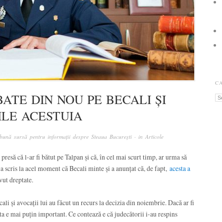
C
BATE DIN NOU PE BECALI ȘI
Ca
ILE ACESTUIA
bună sursă pentru informații despre Steaua București
· in
Articole
 presă că l-ar fi bătut pe Talpan și că, în cel mai scurt timp, ar urma să
a scris la acel moment că Becali minte și a anunțat că, de fapt,
acesta a
avut dreptate.
ali și avocații lui au făcut un recurs la decizia din noiembrie. Dacă ar fi
asta e mai puțin important. Ce contează e că judecătorii i-au respins