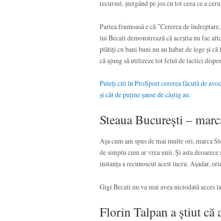
recursul, ștergând pe jos cu tot ceea ce a cerut
Partea frumoasă e că ”Cererea de îndreptare, l
lui Becali demonstrează că aceștia nu fac alt
plătiți cu bani buni nu au habar de lege și că
că ajung să utilizeze tot felul de tactici disper
Puteți citi în ProSport cererea făcută de avocaț
și cât de puține șanse de câștig au.
Steaua București – marc
Așa cum am spus de mai multe ori, marca Ste
de simplu cum ar vrea unii. Și asta deoarece
instanța a recunoscut acest lucru. Așadar, ori
Gigi Becali nu va mai avea niciodată acces la
Florin Talpan a știut că 