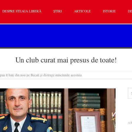
DESPRE STEAUA LIBERĂ
ȘTIRI
ARTICOLE
ISTORIE
DE
Un club curat mai presus de toate!
lpan îl bate din nou pe Becali și distruge minciunile acestuia
A