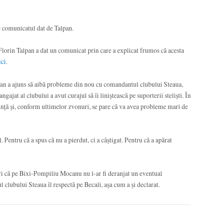
e comunicatul dat de Talpan.
Florin Talpan a dat un comunicat prin care a explicat frumos că acesta
ici
.
lpan a ajuns să aibă probleme din nou cu comandantul clubului Steaua,
gajat al clubului a avut curajul să îi liniștească pe suporterii steliști. În
ință și, conform ultimelor zvonuri, se pare că va avea probleme mari de
 Pentru că a spus că nu a pierdut, ci a câștigat. Pentru că a apărat
guri că pe Bixi-Pompiliu Mocanu nu l-ar fi deranjat un eventual
clubului Steaua îl respectă pe Becali, așa cum a și declarat.