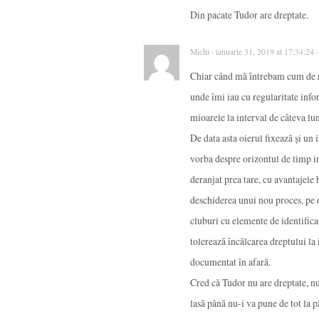
Din pacate Tudor are dreptate.
Michi · ianuarie 31, 2019 at 17:34:24 
Chiar când mă întrebam cum de nu 
unde îmi iau cu regularitate infor
mioarele la interval de câteva lun
De data asta oierul fixează și un 
vorba despre orizontul de timp in
deranjat prea tare, cu avantajele
deschiderea unui nou proces, pe o
cluburi cu elemente de identifica
tolerează încălcarea dreptului la
documentat în afară.
Cred că Tudor nu are dreptate, nu 
lasă până nu-i va pune de tot la 