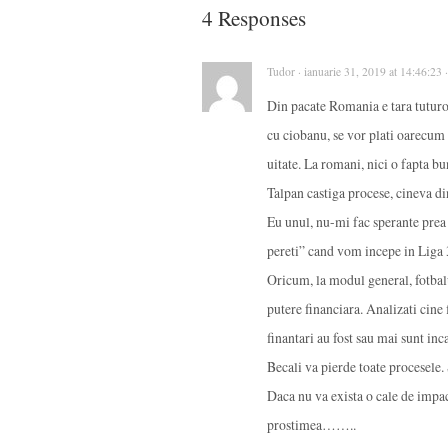
4 Responses
Tudor · ianuarie 31, 2019 at 14:46:23
Din pacate Romania e tara tuturor
cu ciobanu, se vor plati oarecum n
uitate. La romani, nici o fapta b
Talpan castiga procese, cineva di
Eu unul, nu-mi fac sperante prea m
pereti” cand vom incepe in Liga 3
Oricum, la modul general, fotbal
putere financiara. Analizati cine 
finantari au fost sau mai sunt i
Becali va pierde toate procesele.
Daca nu va exista o cale de impac
prostimea……..