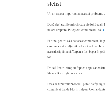
stelist
Un alt aspect important al acestei probleme 
După declarațiile mincinoase ale lui Becali, 
nu are dreptate. Puteți citi comunicatul său
a
Ei bine, pentru că a dat acest comunicat, Ta
care nu a fost mulțumit deloc că cel mai bun an
această săptămână, Talpan a fost băgat în șed
tot.
De ce? Pentru simplul fapt că a spus adevărul.
Steaua București cu succes.
Dacă ar fi pierdut procesul, puteți să fiți si
comunicat dat de Florin Talpan. Comandantul 