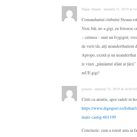
Tupac Amaru · ianuarie 31, 2019 at 1
Comandantul clubului Steaua este
Vezi, băi, ne-a gigi, eu folosesc 
– culmea – sunt un frygigist, vrea
de verii tăi, alți neanderthalien
Apropo, există și un neanderthal 
le vinzi „pământul sfânt al țării” 
mUE gigi!
gonzzo · ianuarie 31, 2019 at 16:04:0
Cititi cu atentie, apoi radeti in h
https://www.digisport.ro/fotbal/
mare-castig-601199
Concluzie: cum a reusit asta sa f