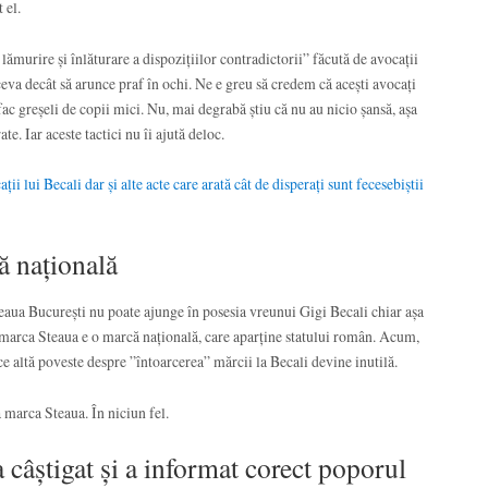
 el.
ămurire și înlăturare a dispozițiilor contradictorii” făcută de avocații
ceva decât să arunce praf în ochi. Ne e greu să credem că acești avocați
 fac greșeli de copii mici. Nu, mai degrabă știu că nu au nicio șansă, așa
ate. Iar aceste tactici nu îi ajută deloc.
ii lui Becali dar și alte acte care arată cât de disperați sunt fecesebiștii
ă națională
aua București nu poate ajunge în posesia vreunui Gigi Becali chiar așa
 marca Steaua e o marcă națională, care aparține statului român. Acum,
ce altă poveste despre ”întoarcerea” mărcii la Becali devine inutilă.
 marca Steaua. În niciun fel.
a câștigat și a informat corect poporul