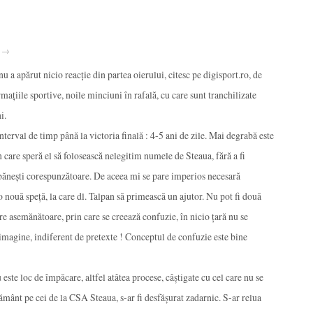
· →
a apărut nicio reacție din partea oierului, citesc pe digisport.ro, de
mațiile sportive, noile minciuni în rafală, cu care sunt tranchilizate
i.
interval de timp până la victoria finală : 4-5 ani de zile. Mai degrabă este
 care speră el să folosească nelegitim numele de Steaua, fără a fi
 bănești corespunzătoare. De aceea mi se pare imperios necesară
 nouă speță, la care dl. Talpan să primească un ajutor. Nu pot fi două
re asemănătoare, prin care se creează confuzie, în nicio țară nu se
 imagine, indiferent de pretexte ! Conceptul de confuzie este bine
este loc de împăcare, altfel atâtea procese, câștigate cu cel care nu se
pământ pe cei de la CSA Steaua, s-ar fi desfășurat zadarnic. S-ar relua