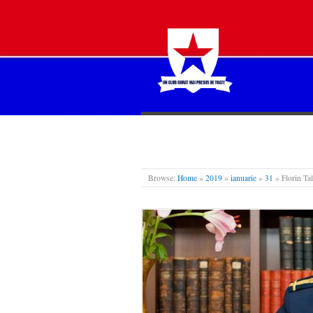
STEAUA LIBERĂ
Browse:
Home
»
2019
»
ianuarie
»
31
»
Florin Ta