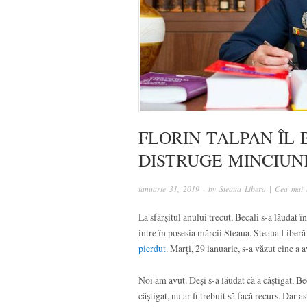
FLORIN TALPAN ÎL 
DISTRUGE MINCIUN
ianuarie 31, 2019
· by
Steaua Libera | Cea mai 
La sfârșitul anului trecut, Becali s-a lăudat în
intre în posesia mărcii Steaua. Steaua Liberă 
pierdut
. Marți, 29 ianuarie, s-a văzut cine a 
Noi am avut. Deși s-a lăudat că a câștigat, Bec
câștigat, nu ar fi trebuit să facă recurs. Dar 