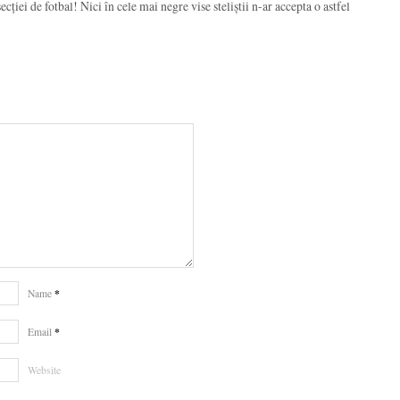
cției de fotbal! Nici în cele mai negre vise steliștii n-ar accepta o astfel
*
Name
*
Email
Website