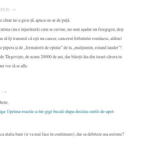
4:52:26 · →
 chiar ne-a gicu-ță, apuca-m-ar de puță.
cratima (nu e înjurătură) cum se cuvine, nu sunt așadar un freegigist, deși
u să îți transmit că ești un cancer, cancerul fotbalului românesc, alături
i de pipera și de „formatorii de opinie” de la „mulțumim, roland lauder”!
de Târgoviște, de acum 20000 de ani, dar băieții ăia din israel cărora tu
nu vor să se afle.
2 · →
ohote.
liga-1/prima-reactie-a-lui-gigi-becali-dupa-decizia-curtii-de-apel-
aca atatia bani (si va mai face in continuare), dar sa debiteze asa axiome?