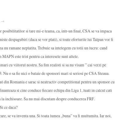
 · →
 posibilitatilor si tare mi-e teama, ca, intr-un final, CSA se va impaca
iste despagubiri (daca se vor plati), si toate eforturile lui Talpan vor fi
una nu ramane neplatita. Trebuie sa intelegem cu totii un lucru: cand
n MAPN este trist pentru ca interesele sunt altele.
ari cu viitorul nostru. Sa fim realisti si sa nu visam ” cai verzi pe
. Nu o sa fie nici o bataie de sponsori mari si seriosi pe CSA Steaua.
ul din Romania e sarac si neatractiv competitional pentru un sponsor cu
finanteaza si cine conduce fiecare echipa din Liga 1, luati in calcul cati
nca la inchisoare. Sa nu mai discutam despre conducerea FRF.
 Si ce daca?
are, se va inventa una. Si toata lumea „buna” va fi multumita. Iar noi,