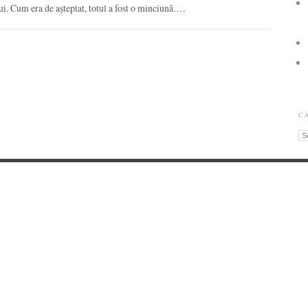
ui. Cum era de așteptat, totul a fost o minciună….
C
Ca