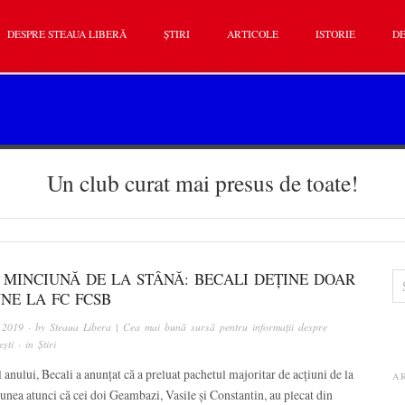
DESPRE STEAUA LIBERĂ
ȘTIRI
ARTICOLE
ISTORIE
DE
Un club curat mai presus de toate!
 MINCIUNĂ DE LA STÂNĂ: BECALI DEȚINE DOAR
NE LA FC FCSB
, 2019
· by
Steaua Libera | Cea mai bună sursă pentru informații despre
ști
· in
Știri
 anului, Becali a anunțat că a preluat pachetul majoritar de acțiuni de la
A
nea atunci că cei doi Geambazi, Vasile și Constantin, au plecat din