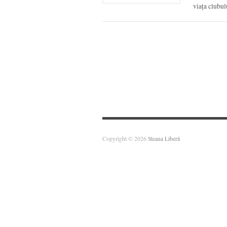
viața clubul
Copyright © 2026
Steaua Liberă