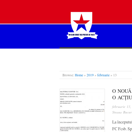
STEAUA LIBERĂ
Browse:
Home
»
2019
»
februarie
»
13
O NOUĂ
O ACȚIU
februarie 13
Steaua Bucure
La începutul
FC Fcsb. Spu