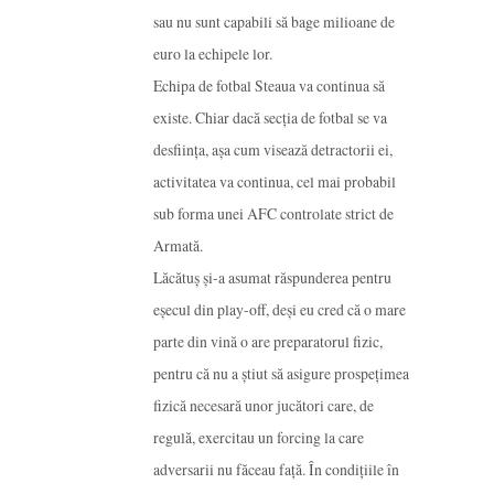
sau nu sunt capabili să bage milioane de
euro la echipele lor.
Echipa de fotbal Steaua va continua să
existe. Chiar dacă secția de fotbal se va
desființa, așa cum visează detractorii ei,
activitatea va continua, cel mai probabil
sub forma unei AFC controlate strict de
Armată.
Lăcătuș și-a asumat răspunderea pentru
eșecul din play-off, deși eu cred că o mare
parte din vină o are preparatorul fizic,
pentru că nu a știut să asigure prospețimea
fizică necesară unor jucători care, de
regulă, exercitau un forcing la care
adversarii nu făceau față. În condițiile în