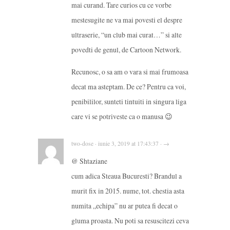
mai curand. Tare curios cu ce vorbe
mestesugite ne va mai povesti el despre
ultraserie, “un club mai curat…” si alte
povedti de genul, de Cartoon Network.
Recunosc, o sa am o vara si mai frumoasa
decat ma asteptam. De ce? Pentru ca voi,
penibililor, sunteti tintuiti in singura liga
care vi se potriveste ca o manusa 😉
two-dose · iunie 3, 2019 at 17:43:37 · →
@ Shtaziane
cum adica Steaua Bucuresti? Brandul a
murit fix in 2015. nume, tot. chestia asta
numita „echipa” nu ar putea fi decat o
gluma proasta. Nu poti sa resuscitezi ceva