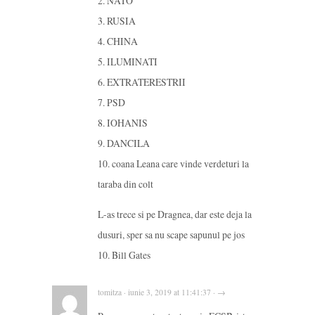
2. NATO
3. RUSIA
4. CHINA
5. ILUMINATI
6. EXTRATERESTRII
7. PSD
8. IOHANIS
9. DANCILA
10. coana Leana care vinde verdeturi la
taraba din colt
L-as trece si pe Dragnea, dar este deja la
dusuri, sper sa nu scape sapunul pe jos
10. Bill Gates
tomitza · iunie 3, 2019 at 11:41:37 · →