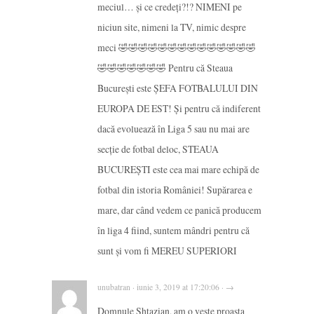
meciul… și ce credeți?!? NIMENI pe
niciun site, nimeni la TV, nimic despre
meci 🤣🤣🤣🤣🤣🤣🤣🤣🤣🤣🤣🤣🤣🤣
🤣🤣🤣🤣🤣🤣🤣 Pentru că Steaua
București este ȘEFA FOTBALULUI DIN
EUROPA DE EST! Și pentru că indiferent
dacă evoluează în Liga 5 sau nu mai are
secție de fotbal deloc, STEAUA
BUCUREȘTI este cea mai mare echipă de
fotbal din istoria României! Supărarea e
mare, dar când vedem ce panică producem
în liga 4 fiind, suntem mândri pentru că
sunt și vom fi MEREU SUPERIORI
unubatran · iunie 3, 2019 at 17:20:06 · →
Domnule Shtazian, am o veste proasta