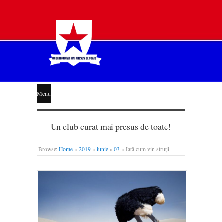
STEAUA
Menu
LIBERĂ
Un club curat mai presus de toate!
Browse:
Home
»
2019
»
iunie
»
03
»
Iată cum vin struții