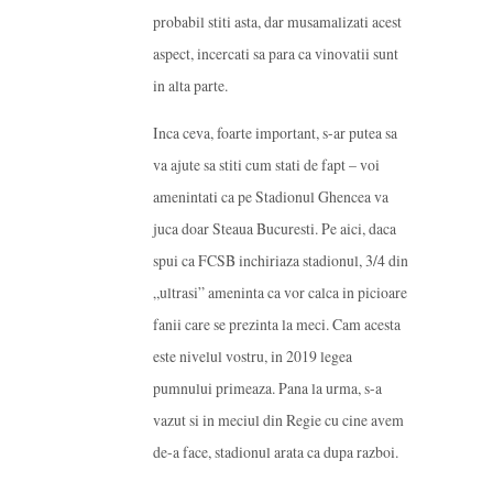
probabil stiti asta, dar musamalizati acest
aspect, incercati sa para ca vinovatii sunt
in alta parte.
Inca ceva, foarte important, s-ar putea sa
va ajute sa stiti cum stati de fapt – voi
amenintati ca pe Stadionul Ghencea va
juca doar Steaua Bucuresti. Pe aici, daca
spui ca FCSB inchiriaza stadionul, 3/4 din
„ultrasi” ameninta ca vor calca in picioare
fanii care se prezinta la meci. Cam acesta
este nivelul vostru, in 2019 legea
pumnului primeaza. Pana la urma, s-a
vazut si in meciul din Regie cu cine avem
de-a face, stadionul arata ca dupa razboi.