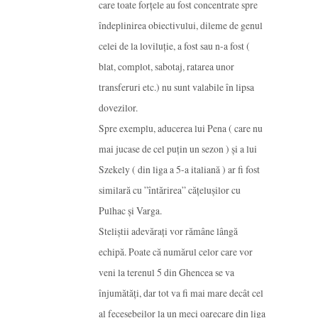
care toate forțele au fost concentrate spre
îndeplinirea obiectivului, dileme de genul
celei de la loviluție, a fost sau n-a fost (
blat, complot, sabotaj, ratarea unor
transferuri etc.) nu sunt valabile în lipsa
dovezilor.
Spre exemplu, aducerea lui Pena ( care nu
mai jucase de cel puțin un sezon ) și a lui
Szekely ( din liga a 5-a italiană ) ar fi fost
similară cu ”întărirea” cățelușilor cu
Pulhac și Varga.
Steliștii adevărați vor rămâne lângă
echipă. Poate că numărul celor care vor
veni la terenul 5 din Ghencea se va
înjumătăți, dar tot va fi mai mare decât cel
al fecesebeilor la un meci oarecare din liga