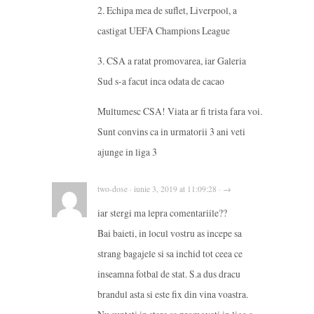
2. Echipa mea de suflet, Liverpool, a
castigat UEFA Champions League
3. CSA a ratat promovarea, iar Galeria
Sud s-a facut inca odata de cacao
Multumesc CSA! Viata ar fi trista fara voi.
Sunt convins ca in urmatorii 3 ani veti
ajunge in liga 3
two-dose · iunie 3, 2019 at 11:09:28 · →
iar stergi ma lepra comentariile??
Bai baieti, in locul vostru as incepe sa
strang bagajele si sa inchid tot ceea ce
inseamna fotbal de stat. S.a dus dracu
brandul asta si este fix din vina voastra.