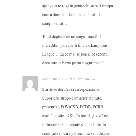
ajungi sa te rogi in genunchi sa bati echipa
care a dominat de la un cap la altul
campionatul…
Totul depinde de un singur meci! E
incredibil, parca ar fi finala Champions
League… La ce mai se joaca tot sezonul
daca totul e bazat pe un singur meci?
Michi · iunie 3, 2019 at 15:56:48 · →
Știrile se derulează cu repeziciune.
Suporterii struțo-cămilelor, numite,
prescurtat, F(W)CSB, FCDB, FCRB,
exultă pe site-ul SL, în loc să-și vadă de
falimentele lor, trecute sau posibile, în
condițiile în care patronii nu sunt dispuși