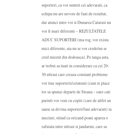
suporteri, ca voi sunteti cei adevarati, ca
echipa nu are nevoie de fani de rezultat,
dar atunci intre voi si Dunarea Calarasi nu
vor fi mari diferente – REZULTATELE
ADUC SUPORTERI (ma rog, vor exista
mici diferente, aia nu se vor crede/nu se
cred miezul din dodoasca). Pe langa asta,
ar trebui sa luati in considerare ca cei 20-
30 ultrasi care creaza constant probleme
vor tine suporterii/cetatenii (cum le place
lor sa spuna) departe de Steaua – oare cati
parinti vor veni cu copiii (care de altfel au
sanse sa devina suporteri/fani adevarati) la
meciuri, stiind ca oricand poate aparea o
rafuiala intre ultrasi si jandarmi, care sa