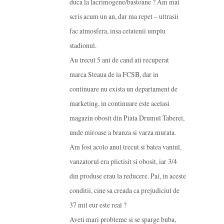
duca la lacrimogene/bastoane ? Am mai
scris acum un an, dar ma repet – ultrasii
fac atmosfera, insa cetatenii umplu
stadionul.
Au trecut 5 ani de cand ati recuperat
marca Steaua de la FCSB, dar in
continuare nu exista un departament de
marketing, in continuare este acelasi
magazin obosit din Piata Drumul Taberei,
unde miroase a branza si varza murata.
Am fost acolo anul trecut si batea vantul,
vanzatorul era plictisit si obosit, iar 3/4
din produse erau la reducere. Pai, in aceste
conditii, cine sa creada ca prejudiciul de
37 mil eur este real ?
Aveti mari probleme si se sparge buba,