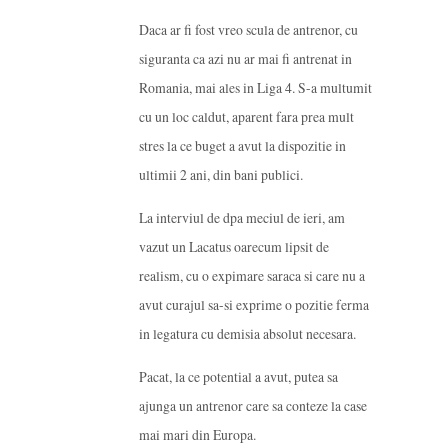
Daca ar fi fost vreo scula de antrenor, cu
siguranta ca azi nu ar mai fi antrenat in
Romania, mai ales in Liga 4. S-a multumit
cu un loc caldut, aparent fara prea mult
stres la ce buget a avut la dispozitie in
ultimii 2 ani, din bani publici.
La interviul de dpa meciul de ieri, am
vazut un Lacatus oarecum lipsit de
realism, cu o expimare saraca si care nu a
avut curajul sa-si exprime o pozitie ferma
in legatura cu demisia absolut necesara.
Pacat, la ce potential a avut, putea sa
ajunga un antrenor care sa conteze la case
mai mari din Europa.