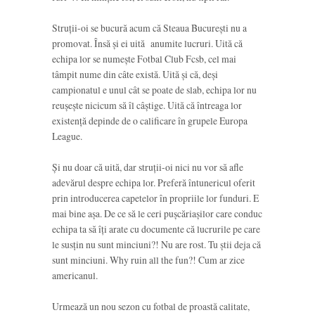
Struții-oi se bucură acum că Steaua București nu a
promovat. Însă și ei uită anumite lucruri. Uită că
echipa lor se numește Fotbal Club Fcsb, cel mai
tâmpit nume din câte există. Uită și că, deși
campionatul e unul cât se poate de slab, echipa lor nu
reușește nicicum să îl câștige. Uită că întreaga lor
existență depinde de o calificare în grupele Europa
League.
Și nu doar că uită, dar struții-oi nici nu vor să afle
adevărul despre echipa lor. Preferă întunericul oferit
prin introducerea capetelor în propriile lor funduri. E
mai bine așa. De ce să le ceri pușcăriașilor care conduc
echipa ta să îți arate cu documente că lucrurile pe care
le susțin nu sunt minciuni?! Nu are rost. Tu știi deja că
sunt minciuni. Why ruin all the fun?! Cum ar zice
americanul.
Urmează un nou sezon cu fotbal de proastă calitate,