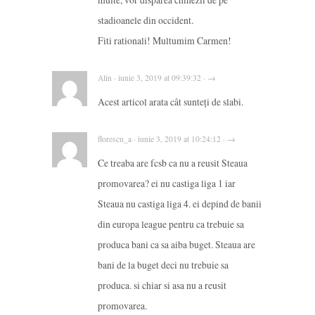
stadioanele din occident.
Fiti rationali! Multumim Carmen!
Alin · iunie 3, 2019 at 09:39:32 · →
Acest articol arata cât sunteți de slabi.
florescu_a · iunie 3, 2019 at 10:24:12 · →
Ce treaba are fcsb ca nu a reusit Steaua
promovarea? ei nu castiga liga 1 iar
Steaua nu castiga liga 4. ei depind de banii
din europa league pentru ca trebuie sa
produca bani ca sa aiba buget. Steaua are
bani de la buget deci nu trebuie sa
produca. si chiar si asa nu a reusit
promovarea.