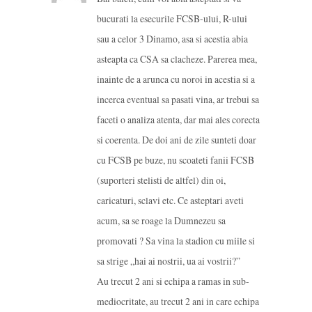
bucurati la esecurile FCSB-ului, R-ului
sau a celor 3 Dinamo, asa si acestia abia
asteapta ca CSA sa clacheze. Parerea mea,
inainte de a arunca cu noroi in acestia si a
incerca eventual sa pasati vina, ar trebui sa
faceti o analiza atenta, dar mai ales corecta
si coerenta. De doi ani de zile sunteti doar
cu FCSB pe buze, nu scoateti fanii FCSB
(suporteri stelisti de altfel) din oi,
caricaturi, sclavi etc. Ce asteptari aveti
acum, sa se roage la Dumnezeu sa
promovati ? Sa vina la stadion cu miile si
sa strige „hai ai nostrii, ua ai vostrii?”
Au trecut 2 ani si echipa a ramas in sub-
mediocritate, au trecut 2 ani in care echipa