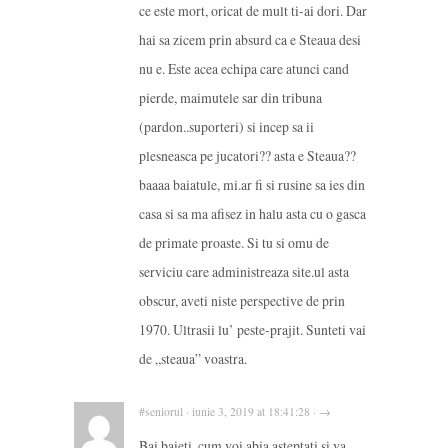
ce este mort, oricat de mult ti-ai dori. Dar
hai sa zicem prin absurd ca e Steaua desi
nu e. Este acea echipa care atunci cand
pierde, maimutele sar din tribuna
(pardon..suporteri) si incep sa ii
plesneasca pe jucatori?? asta e Steaua??
baaaa baiatule, mi.ar fi si rusine sa ies din
casa si sa ma afisez in halu asta cu o gasca
de primate proaste. Si tu si omu de
serviciu care administreaza site.ul asta
obscur, aveti niste perspective de prin
1970. Ultrasii lu’ peste-prajit. Sunteti vai
de „steaua” voastra.
#seniorul · iunie 3, 2019 at 18:41:28 · →
Bai baieti, cum voi abia asteptati si va