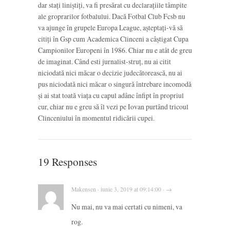
dar stați liniștiți, va fi presărat cu declarațiile tâmpite
ale groprarilor fotbalului. Dacă Fotbal Club Fcsb nu
va ajunge în grupele Europa League, așteptați-vă să
citiți în Gsp cum Academica Clinceni a câștigat Cupa
Campionilor Europeni în 1986. Chiar nu e atât de greu
de imaginat. Când esti jurnalist-struț, nu ai citit
niciodată nici măcar o decizie judecătorească, nu ai
pus niciodată nici măcar o singură întrebare incomodă
și ai stat toată viața cu capul adânc înfipt în propriul
cur, chiar nu e greu să îl vezi pe Iovan purtând tricoul
Clinceniului în momentul ridicării cupei.
19 Responses
Makensen · iunie 3, 2019 at 09:14:00 · →
Nu mai, nu va mai certati cu nimeni, va
rog.