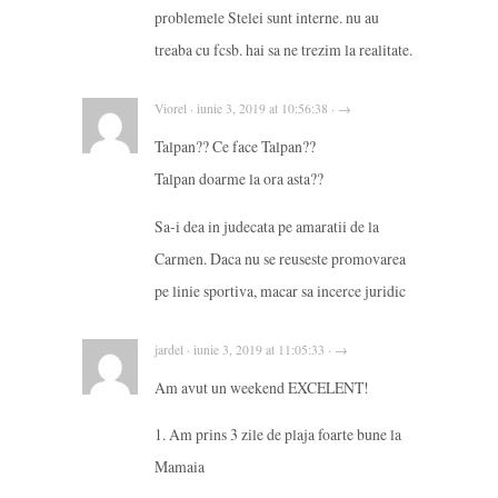
problemele Stelei sunt interne. nu au
treaba cu fcsb. hai sa ne trezim la realitate.
Viorel · iunie 3, 2019 at 10:56:38 · →
Talpan?? Ce face Talpan??
Talpan doarme la ora asta??
Sa-i dea in judecata pe amaratii de la
Carmen. Daca nu se reuseste promovarea
pe linie sportiva, macar sa incerce juridic
jardel · iunie 3, 2019 at 11:05:33 · →
Am avut un weekend EXCELENT!
1. Am prins 3 zile de plaja foarte bune la
Mamaia