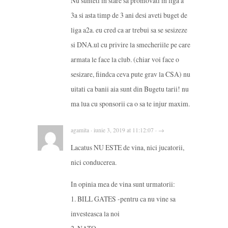
Nu sunteti in stare sa promovati in liga a
3a si asta timp de 3 ani desi aveti buget de
liga a2a. eu cred ca ar trebui sa se sesizeze
si DNA.ul cu privire la smecheriile pe care
armata le face la club. (chiar voi face o
sesizare, fiindca ceva pute grav la CSA) nu
uitati ca banii aia sunt din Bugetu tarii! nu
ma lua cu sponsorii ca o sa te injur maxim.
agamita · iunie 3, 2019 at 11:12:07 · →
Lacatus NU ESTE de vina, nici jucatorii,
nici conducerea.
In opinia mea de vina sunt urmatorii:
1. BILL GATES -pentru ca nu vine sa
investeasca la noi