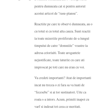
pentru dumneata cat si pentru autorul
acestui articol de “rasu-plansu”.
Reactiile pe care le observi dumneata, au o
cu totul si cu totul alta cauza. Sunt reactii
la toate mizeriile proliferate de-a lungul
timpului de catre “domniile” voastre la
adresa celorlalti. Toate arogantele
nejustificate, toate laturile cu care ati
improscat pe toti care nu erau cu voi.
Va credeti importanti? Atat de importanti
incat nu trecea o zi fara sa va luati de
“fecesebe” si ai lor sustinatori. Uite ca
roata s-a intors. Acum, primiti inapoi cu
varf si indesat tot ceea ce meritati.