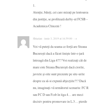
1.
Atenție, băieți, cei care mizați pe lentoarea
din justiție, se profilează derby-ul FCSB –
Academica Clinceni !
Shtazian · iunie 3, 2019 at 16:59:00 · →
Voi vă puteți da seama ce forță are Steaua
București dacă a făcut liniște într-o țară
întreagă din Liga 4?!? Voi realizați cât de
mare este Steaua București dacă ciorile,
javrele și oile sunt prezente pe site-urile
despre ea să-si expună abjecțiile?!? Dacă
nu, imaginați-vă următorul scenariu: FC R
sau FC D sau Fcsb în liga 4… are meci
decisiv pentru promovare in L.3… pierde