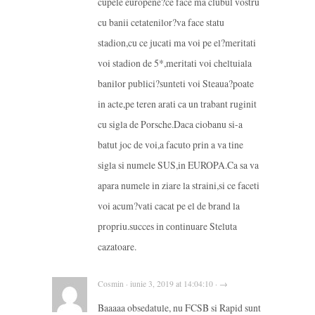
cupele europene?ce face ma clubul vostru
cu banii cetatenilor?va face statu
stadion,cu ce jucati ma voi pe el?meritati
voi stadion de 5*,meritati voi cheltuiala
banilor publici?sunteti voi Steaua?poate
in acte,pe teren arati ca un trabant ruginit
cu sigla de Porsche.Daca ciobanu si-a
batut joc de voi,a facuto prin a va tine
sigla si numele SUS,in EUROPA.Ca sa va
apara numele in ziare la straini,si ce faceti
voi acum?vati cacat pe el de brand la
propriu.succes in continuare Steluta
cazatoare.
Cosmin · iunie 3, 2019 at 14:04:10 · →
Baaaaa obsedatule, nu FCSB si Rapid sunt