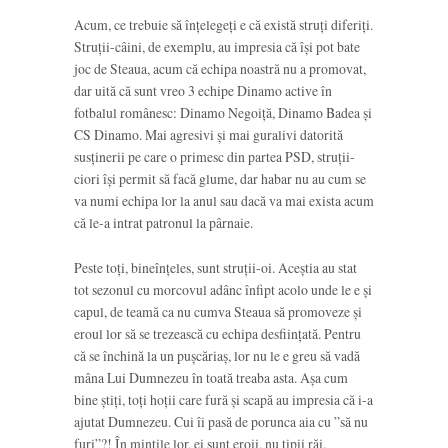
Acum, ce trebuie să înțelegeți e că există struți diferiți.
Struții-câini, de exemplu, au impresia că își pot bate
joc de Steaua, acum că echipa noastră nu a promovat,
dar uită că sunt vreo 3 echipe Dinamo active în
fotbalul românesc: Dinamo Negoiță, Dinamo Badea și
CS Dinamo. Mai agresivi și mai guralivi datorită
susținerii pe care o primesc din partea PSD, struții-
ciori își permit să facă glume, dar habar nu au cum se
va numi echipa lor la anul sau dacă va mai exista acum
că le-a intrat patronul la pârnaie.
Peste toți, bineînțeles, sunt struții-oi. Aceștia au stat
tot sezonul cu morcovul adânc înfipt acolo unde le e și
capul, de teamă ca nu cumva Steaua să promoveze și
eroul lor să se trezească cu echipa desființată. Pentru
că se închină la un pușcăriaș, lor nu le e greu să vadă
mâna Lui Dumnezeu în toată treaba asta. Așa cum
bine știți, toți hoții care fură și scapă au impresia că i-a
ajutat Dumnezeu. Cui îi pasă de porunca aia cu ”să nu
furi”?! În mințile lor, ei sunt eroii, nu tipii răi.