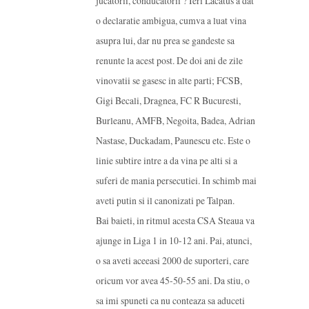
jucatorii, conducatorii ? Ieri Lacatus a dat
o declaratie ambigua, cumva a luat vina
asupra lui, dar nu prea se gandeste sa
renunte la acest post. De doi ani de zile
vinovatii se gasesc in alte parti; FCSB,
Gigi Becali, Dragnea, FC R Bucuresti,
Burleanu, AMFB, Negoita, Badea, Adrian
Nastase, Duckadam, Paunescu etc. Este o
linie subtire intre a da vina pe alti si a
suferi de mania persecutiei. In schimb mai
aveti putin si il canonizati pe Talpan.
Bai baieti, in ritmul acesta CSA Steaua va
ajunge in Liga 1 in 10-12 ani. Pai, atunci,
o sa aveti aceeasi 2000 de suporteri, care
oricum vor avea 45-50-55 ani. Da stiu, o
sa imi spuneti ca nu conteaza sa aduceti