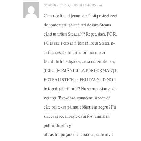
Shtazian · iunie 3, 2019 at 18:48:05 · →
Ce poate fi mai jenant decât să postezi zeci
de comentarii pe site-uri despre Steaua
când tu urăști Steaua?!? Repet, dacă FC R,
FC D sau Fcsb ar fi fost în locul Stelei, n-
ar fi accesat site-urile lor nici măcar
familiile fotbaliștilor, ce să mă zic de noi,
ȘEFUI ROMÂNIEI LA PERFORMANȚE
FOTBALISTICE cu PELUZA SUD NO 1
in topul galeriilor?!? Nu se rupe ștanga de
voi toți. Two-dose, spune-mi sincer, de
câte ori te-au pălmuit băieții in negru? Fii
sincer și recunoaște că ai fost umilit in
public de șefii g
ultrasilor pe țară? Unubatran, eu te invit