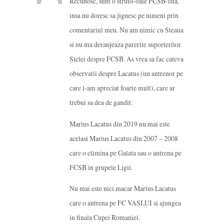
Recunosc, sunt o struto-oaie FCSB-ista,
insa nu doresc sa jignesc pe nimeni prin
comentariul meu. Nu am nimic cu Steaua
si nu ma deranjeaza parerile suporterilor
Stelei despre FCSB. As vrea sa fac cateva
observatii despre Lacatus (un antrenor pe
care l-am apreciat foarte mult), care ar
trebui sa dea de gandit:
Marius Lacatus din 2019 nu mai este
acelasi Marius Lacatus din 2007 – 2008
care o elimina pe Galata sau o antrena pe
FCSB in grupele Ligii.
Nu mai este nici macar Marius Lacatus
care o antrena pe FC VASLUI si ajungea
in finala Cupei Romaniei.