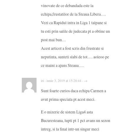
vinovate de ce debandada este la
echipa,frustatilor de la Steaua Libera….
Vezi ca Rapidul intra in Liga 1 talpane si
tu esti prin salile de judecata pt a obtine un
post mai bun…
Acest articol a fost scris din frustrate si
neputinta, sunteti slabi de tot…. aoleoo pe
ce maini a ajuns Steaua….
iri · iunie 3, 2019 at 15:28:44 · →
Sunt foarte curios daca echipa Carmen a
avut prima speciala pt acest meci.
E o mizerie de sistem Liga4 asta
Bucuresteana, lupti pt 1 pct avans un sezon
intreg, si la final intr-un singur meci