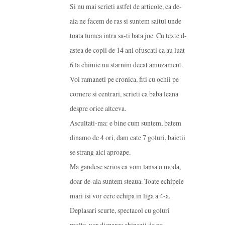
Si nu mai scrieti astfel de articole, ca de-
aia ne facem de ras si suntem saitul unde
toata lumea intra sa-ti bata joc. Cu texte d-
astea de copii de 14 ani ofuscati ca au luat
6 la chimie nu starnim decat amuzament.
Voi ramaneti pe cronica, fiti cu ochii pe
cornere si centrari, scrieti ca baba leana
despre orice altceva.
Ascultati-ma: e bine cum suntem, batem
dinamo de 4 ori, dam cate 7 goluri, baietii
se strang aici aproape.
Ma gandesc serios ca vom lansa o moda,
doar de-aia suntem steaua. Toate echipele
mari isi vor cere echipa in liga a 4-a.
Deplasari scurte, spectacol cu goluri
multe, vor disparea chinezii de pe