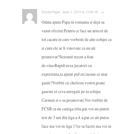
Efectul Papal · iunie 3, 2019 at 13:06:18 · →
Odata ajuns Papa in romania si deja sa
vazut efectul.Pentru ce faci un articol de
tot cacatu in care vorbesti de alte echipe ca
si cum ele ar fi vinovate ca nu ati
promovat?Sezonul trecut a foat
de.vina.Rapid(avea jucatori cu
experienta,ia ajutat psd etc)acum ce mai
gasiti?Vorbiti cu cheliosu vostru,poate
gaseste el ceva nereguli pe la echipa
Carmen si o sa promovati.Voi vorbiti de
FCSB ca nu castiga titlu,pai voi nu puteti
iesi de 3 ani din liga a 4-a,pai ce ati putea
face ma voi in liga 1?ce sa faceti ma voi in