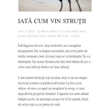
IATĂ CUM VIN STRUȚII
iunie 3, 2019
· by
Steaua Libera | Cea mai bună sursă
pentru informații despre Steaua București
· in
Știri
Înfrângerea de ieri, deși nedorită, nu e neapărat
neașteptată. De-a lungul sezonului, am avut parte de
multe semnale cum că exact asta se va întâmpla. Și s-a
întâmplat. Iar acum Steaua este din nou bătaia de joc a
celor mai infecți dintre cei mai infecți.
I-am numit struți pe toți aceștia, deși ei au un singur
lucru în comun cu pasărea africană. La fel ca ea,
iubesc să stea cu capul nu neapărat în nisip, ci mai
degrabă în propriile funduri. Capetele lor sunt adând
înfipte acolo, în speranța că așa vor fi în regulă, feriți
de orice rele ce ar putea să vină.