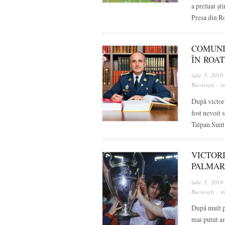
a preluat șt
Presa din 
COMUNI
ÎN ROAT
iulie 5, 2019
București
· i
După victori
fost nevoit 
Talpan Sunt 
VICTORI
PALMAR
iulie 5, 2019
București
· i
După mult pr
mai putut am