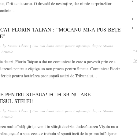
irea, fără a cita sursa. O dovadă de nesimțire, dar nimic surprinzător.
România…
CAT FLORIN TALPAN : ”MOCANU MI-A PUS BEȚE
E”
· by
Steaua Libera | Cea mai bună sursă pentru informații despre Steaua
C
n
Articole
Ca
a de azi, Florin Talpan a dat un comunicat în care a povestit prin ce a
să treacă pentru a câștiga un nou proces pentru Steaua. Comunicat Florin
fericit pentru hotărârea pronunțată astăzi de Tribunalul…
E PENTRU STEAUA! FC FCSB NU ARE
ESUL STELEI!
· by
Steaua Libera | Cea mai bună sursă pentru informații despre Steaua
n
Articole
ea multe înfățișări, a venit în sfârșit decizia. Judecătoarea Vișoiu nu a
âna, așa că a spus ceea ce trebuia să spună încă de la prima înfățișare: