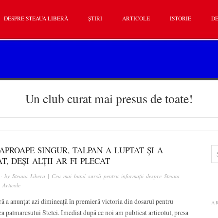
DESPRE STEAUA LIBERĂ
ȘTIRI
ARTICOLE
ISTORIE
DE
Un club curat mai presus de toate!
PROAPE SINGUR, TALPAN A LUPTAT ȘI A
T, DEȘI ALȚII AR FI PLECAT
· by
Steaua Libera | Cea mai bună sursă pentru informații despre Steaua
n
Articole
ă a anunțat azi dimineață în premieră victoria din dosarul pentru
A
a palmaresului Stelei. Imediat după ce noi am publicat articolul, presa