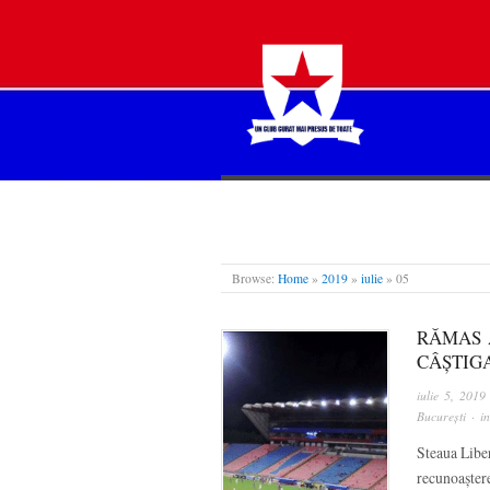
STEAUA LIBERĂ
Browse:
Home
»
2019
»
iulie
»
05
RĂMAS A
CÂȘTIGA
iulie 5, 2019
București
· i
Steaua Liber
recunoaștere