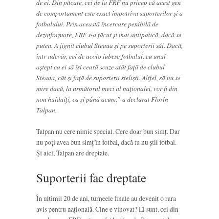
de ei. Din păcate, cei de la FRF nu pricep că acest gen
de comportament este exact împotriva suporterilor și a
fotbalului. Prin această încercare penibilă de
dezinformare, FRF s-a făcut și mai antipatică, dacă se
putea. A jignit clubul Steaua și pe suporterii săi. Dacă,
într-adevăr, cei de acolo iubesc fotbalul, eu unul
aștept ca ei să își ceară scuze atât față de clubul
Steaua, cât și față de suporterii steliști. Altfel, să nu se
mire dacă, la următorul meci al naționalei, vor fi din
nou huiduiți, ca și până acum,” a declarat Florin
Talpan.
Talpan nu cere nimic special. Cere doar bun simț. Dar
nu poți avea bun simț în fotbal, dacă tu nu știi fotbal.
Și aici, Talpan are dreptate.
Suporterii fac dreptate
În ultimii 20 de ani, turneele finale au devenit o rara
avis pentru națională. Cine e vinovat? Ei sunt, cei din