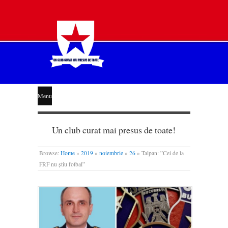
STEAUA
Menu
LIBERĂ
Un club curat mai presus de toate!
Browse:
Home
»
2019
»
noiembrie
»
26
»
Talpan: ”Cei de la
FRF nu știu fotbal”