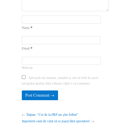
*
Name
*
Email
Website
Salvează-mi numele, emailul și site-ul web în acest
navigator pentru data viitoare când o să comentez.
←
Talpan: ”Cei de la FRF nu știu fotbal”
Suporterii sunt de vină că se joacă fără spectatori!
→