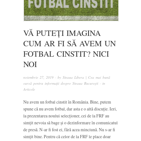
VĂ PUTEȚI IMAGINA
CUM AR FI SĂ AVEM UN
FOTBAL CINSTIT? NICI
NOI
noiembrie 27, 2019
· by
Steaua Libera | Cea mai bună
sursă pentru informații despre Steaua București
· in
Articole
Nu avem un fotbal cinstit în România. Bine, putem
spune că nu avem fotbal, dar asta e o altă discuție. Ieri,
la prezentarea noului selecționer, cei de la FRF au
simțit nevoia să bage și o dezinformare în comunicatul
de presă. N-ar fi fost ei, fără acea minciună. Nu s-ar fi
simțit bine. Pentru că celor de la FRF le place doar