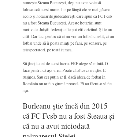
numește Steaua București, deși nu avea voie să
folosească acest nume. Iar pe lângă ele se mai găsesc
acolo și hotărârile judecătorești care spun că FC Fcsb
nu a fost Steaua București. Aceste hotărâri sunt
motivate. Juiștii federației le pot citi oricând. Și le-au
citit. Dar tac, pentru că ei nu vor un fotbal cinstit, ci un
fotbal unde să îi poată minți pe fani, pe sonsori, pe
telespectatori, pe toată lumea.
Să țineți cont de acest lucru. FRF alege să mintă. O
face pentru că așa vrea. Poate că altceva nu știe. E
rușinos. Sau cel puțin ar fi, dacă ideea de fotbal în
România nu ar fi o glumă proastă. Ei au făcut-o să fie
așa.
Burleanu știe încă din 2015
că FC Fcsb nu a fost Steaua și
că nu a avut niciodată
palmaresul Stelei