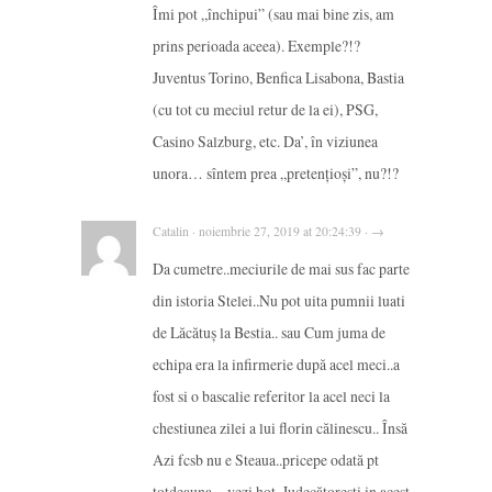
Îmi pot „închipui” (sau mai bine zis, am
prins perioada aceea). Exemple?!?
Juventus Torino, Benfica Lisabona, Bastia
(cu tot cu meciul retur de la ei), PSG,
Casino Salzburg, etc. Da’, în viziunea
unora… sîntem prea „pretențioși”, nu?!?
Catalin · noiembrie 27, 2019 at 20:24:39 · →
Da cumetre..meciurile de mai sus fac parte
din istoria Stelei..Nu pot uita pumnii luati
de Lăcătuș la Bestia.. sau Cum juma de
echipa era la infirmerie după acel meci..a
fost si o bascalie referitor la acel neci la
chestiunea zilei a lui florin călinescu.. Însă
Azi fcsb nu e Steaua..pricepe odată pt
totdeauna…vezi hot. Judecătorești in acest