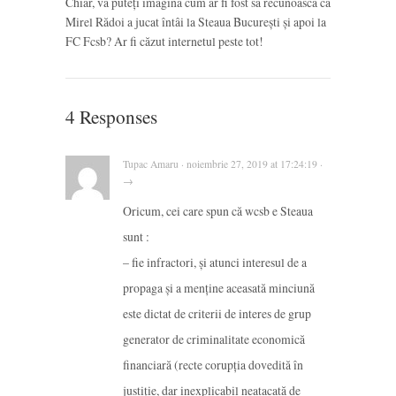
Chiar, vă puteți imagina cum ar fi fost să recunoască că
Mirel Rădoi a jucat întâi la Steaua București și apoi la
FC Fcsb? Ar fi căzut internetul peste tot!
4 Responses
Tupac Amaru · noiembrie 27, 2019 at 17:24:19 ·
→
Oricum, cei care spun că wcsb e Steaua
sunt :
– fie infractori, şi atunci interesul de a
propaga şi a menţine aceasată minciună
este dictat de criterii de interes de grup
generator de criminalitate economică
financiară (recte corupţia dovedită în
justiţie, dar inexplicabil neatacată de