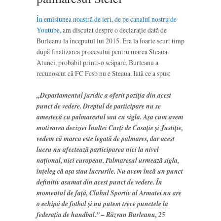
În emisiunea noastră de ieri, de pe canalul nostru de
Youtube
, am discutat despre o declarație dată de
Burleanu la începutul lui 2015. Era la foarte scurt timp
după finalizarea procesului pentru marca Steaua.
Atunci, probabil printr-o scăpare, Burleanu a
recunoscut că FC Fcsb nu e Steaua. Iată ce a spus:
„Departamentul juridic a oferit poziția din acest
punct de vedere. Dreptul de participare nu se
amestecă cu palmarestul sau cu sigla. Așa cum avem
motivarea deciziei Înaltei Curți de Casație și Justiție,
vedem că marca este legată de palmares, dar acest
lucru nu afectează participarea nici la nivel
național, nici european. Palmaresul urmează sigla,
înțeleg că așa stau lucrurile. Nu avem încă un punct
definitiv asumat din acest punct de vedere. În
momentul de față, Clubul Sportiv al Armatei nu are
o echipă de fotbal și nu putem trece punctele la
federația de handbal.” – Răzvan Burleanu, 25