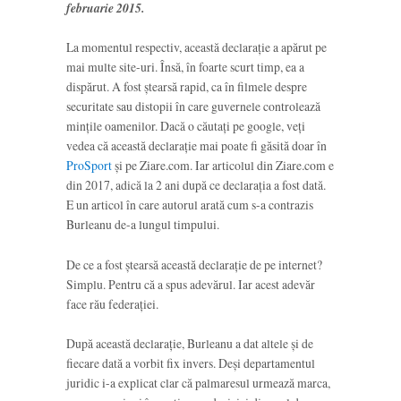
februarie 2015.
La momentul respectiv, această declarație a apărut pe
mai multe site-uri. Însă, în foarte scurt timp, ea a
dispărut. A fost ștearsă rapid, ca în filmele despre
securitate sau distopii în care guvernele controlează
mințile oamenilor. Dacă o căutați pe google, veți
vedea că această declarație mai poate fi găsită doar în
ProSport
și pe Ziare.com. Iar articolul din Ziare.com e
din 2017, adică la 2 ani după ce declarația a fost dată.
E un articol în care autorul arată cum s-a contrazis
Burleanu de-a lungul timpului.
De ce a fost ștearsă această declarație de pe internet?
Simplu. Pentru că a spus adevărul. Iar acest adevăr
face rău federației.
După această declarație, Burleanu a dat altele și de
fiecare dată a vorbit fix invers. Deși departamentul
juridic i-a explicat clar că palmaresul urmează marca,