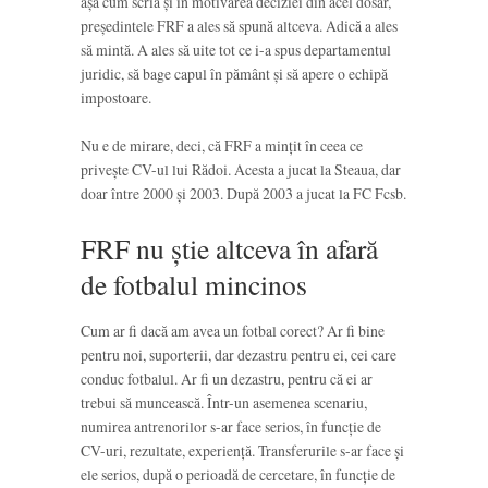
așa cum scria și în motivarea deciziei din acel dosar,
președintele FRF a ales să spună altceva. Adică a ales
să mintă. A ales să uite tot ce i-a spus departamentul
juridic, să bage capul în pământ și să apere o echipă
impostoare.
Nu e de mirare, deci, că FRF a mințit în ceea ce
privește CV-ul lui Rădoi. Acesta a jucat la Steaua, dar
doar între 2000 și 2003. După 2003 a jucat la FC Fcsb.
FRF nu știe altceva în afară
de fotbalul mincinos
Cum ar fi dacă am avea un fotbal corect? Ar fi bine
pentru noi, suporterii, dar dezastru pentru ei, cei care
conduc fotbalul. Ar fi un dezastru, pentru că ei ar
trebui să muncească. Într-un asemenea scenariu,
numirea antrenorilor s-ar face serios, în funcție de
CV-uri, rezultate, experiență. Transferurile s-ar face și
ele serios, după o perioadă de cercetare, în funcție de