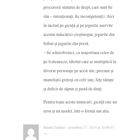
procurorii statului de drept, care sunt fie
rău – intenţionaţi, fie incompetenţi). Aici
în includ pe gicuţă şi pe jegurile aservite
acestui măscărici creştinopat, jegurile din
fotbal şi jegurile din presă.
– fie schizofrenici, ca majoritaea celor de
pe fcsteaua.ro, idiotul care se multiplică în
diverse personaje pe acest site, precum şi
maneliştii greţoşi cu cefe late, feţe tâmpe
şi deficit de săpun şi pastă de dinţi.
Pentru toate aceste nimicuri, gicuţă este un
erou şi un model, într-o formă sau alta.
Băiatul Iadului · noiembrie 27, 2019 at 20:08:07 ·
→