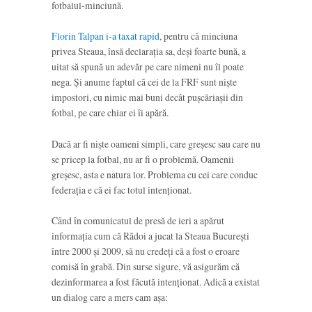
fotbalul-minciună.
Florin Talpan i-a taxat rapid
, pentru că minciuna
privea Steaua, însă declarația sa, deși foarte bună, a
uitat să spună un adevăr pe care nimeni nu îl poate
nega. Și anume faptul că cei de la FRF sunt niște
impostori, cu nimic mai buni decât pușcăriașii din
fotbal, pe care chiar ei îi apără.
Dacă ar fi niște oameni simpli, care greșesc sau care nu
se pricep la fotbal, nu ar fi o problemă. Oamenii
greșesc, asta e natura lor. Problema cu cei care conduc
federația e că ei fac totul intenționat.
Când în comunicatul de presă de ieri a apărut
informația cum că Rădoi a jucat la Steaua București
între 2000 și 2009, să nu credeți că a fost o eroare
comisă în grabă. Din surse sigure, vă asigurăm că
dezinformarea a fost făcută intenționat. Adică a existat
un dialog care a mers cam așa: