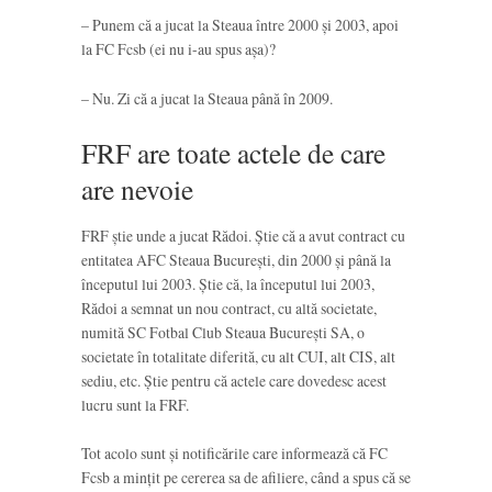
– Punem că a jucat la Steaua între 2000 și 2003, apoi
la FC Fcsb (ei nu i-au spus așa)?
– Nu. Zi că a jucat la Steaua până în 2009.
FRF are toate actele de care
are nevoie
FRF știe unde a jucat Rădoi. Știe că a avut contract cu
entitatea AFC Steaua București, din 2000 și până la
începutul lui 2003. Știe că, la începutul lui 2003,
Rădoi a semnat un nou contract, cu altă societate,
numită SC Fotbal Club Steaua București SA, o
societate în totalitate diferită, cu alt CUI, alt CIS, alt
sediu, etc. Știe pentru că actele care dovedesc acest
lucru sunt la FRF.
Tot acolo sunt și notificările care informează că FC
Fcsb a mințit pe cererea sa de afiliere, când a spus că se