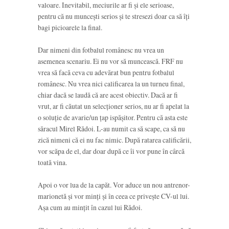
valoare. Inevitabil, meciurile ar fi și ele serioase,
pentru că nu muncești serios și te stresezi doar ca să îți
bagi picioarele la final.
Dar nimeni din fotbalul românesc nu vrea un
asemenea scenariu. Ei nu vor să muncească. FRF nu
vrea să facă ceva cu adevărat bun pentru fotbalul
românesc. Nu vrea nici calificarea la un turneu final,
chiar dacă se laudă că are acest obiectiv. Dacă ar fi
vrut, ar fi căutat un selecționer serios, nu ar fi apelat la
o soluție de avarie/un țap ispășitor. Pentru că asta este
săracul Mirel Rădoi. L-au numit ca să scape, ca să nu
zică nimeni că ei nu fac nimic. După ratarea calificării,
vor scăpa de el, dar doar după ce îi vor pune în cârcă
toată vina.
Apoi o vor lua de la capăt. Vor aduce un nou antrenor-
marionetă și vor minți și în ceea ce privește CV-ul lui.
Așa cum au mințit în cazul lui Rădoi.