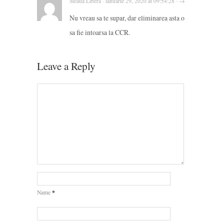
Steaua Libera · ianuarie 29, 2020 at 09:54:28 · →
Nu vreau sa te supar, dar eliminarea asta o
sa fie intoarsa la CCR.
Leave a Reply
*
Name