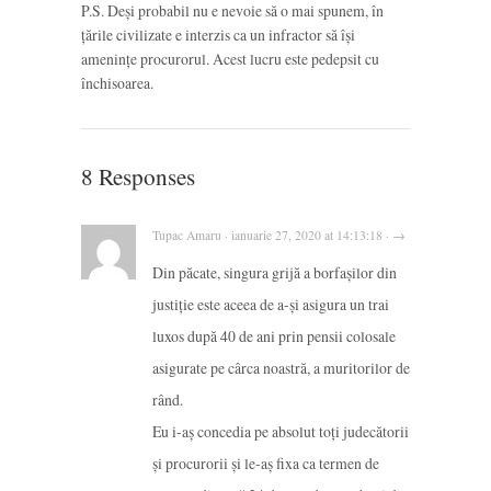
P.S. Deși probabil nu e nevoie să o mai spunem, în
țările civilizate e interzis ca un infractor să își
amenințe procurorul. Acest lucru este pedepsit cu
închisoarea.
8 Responses
Tupac Amaru · ianuarie 27, 2020 at 14:13:18 · →
Din păcate, singura grijă a borfașilor din
justiție este aceea de a-și asigura un trai
luxos după 40 de ani prin pensii colosale
asigurate pe cârca noastră, a muritorilor de
rând.
Eu i-aș concedia pe absolut toți judecătorii
și procurorii și le-aș fixa ca termen de