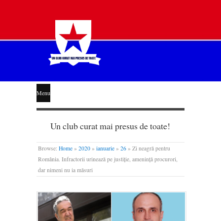
STEAUA
Menu
LIBERĂ
Un club curat mai presus de toate!
Browse:
Home
»
2020
»
ianuarie
»
26
»
Zi neagră pentru
România. Infractorii urinează pe justiție, amenință procurori,
dar nimeni nu ia măsuri