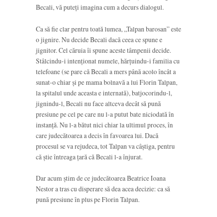
Becali, vă puteți imagina cum a decurs dialogul.
Ca să fie clar pentru toată lumea, „Talpan barosan” este
o jignire. Nu decide Becali dacă ceea ce spune e
jignitor. Cel căruia îi spune aceste tâmpenii decide.
Stâlcindu-i intenționat numele, hărțuindu-i familia cu
telefoane (se pare că Becali a mers până acolo încât a
sunat-o chiar și pe mama bolnavă a lui Florin Talpan,
la spitalul unde aceasta e internată), batjocorindu-l,
jignindu-l, Becali nu face altceva decât să pună
presiune pe cel pe care nu l-a putut bate niciodată în
instanță. Nu l-a bătut nici chiar la ultimul proces, în
care judecătoarea a decis în favoarea lui. Dacă
procesul se va rejudeca, tot Talpan va câștiga, pentru
că știe întreaga țară că Becali l-a înjurat.
Dar acum știm de ce judecătoarea Beatrice Ioana
Nestor a tras cu disperare să dea acea decizie: ca să
pună presiune în plus pe Florin Talpan.