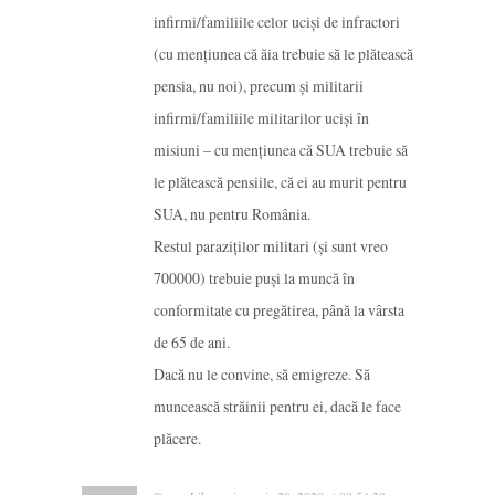
infirmi/familiile celor uciși de infractori
(cu mențiunea că ăia trebuie să le plătească
pensia, nu noi), precum și militarii
infirmi/familiile militarilor uciși în
misiuni – cu mențiunea că SUA trebuie să
le plătească pensiile, că ei au murit pentru
SUA, nu pentru România.
Restul paraziților militari (și sunt vreo
700000) trebuie puși la muncă în
conformitate cu pregătirea, până la vârsta
de 65 de ani.
Dacă nu le convine, să emigreze. Să
muncească străinii pentru ei, dacă le face
plăcere.