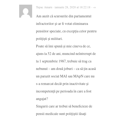
Tupac Amaru · ianuarie 28, 2020 at 18:22:18 · →
Am auzit că scursurile din parlamentul
infractorilor și-ar fi votat eliminarea
pensiilor speciale, cu excepția celor pentru
polițiști și militari.
Poate să îmi spună și mie cineva de ce,
ajuns la 52 de ani, muncind neîntrerupt de
la 1 septembrie 1987, trebuie să trag ca
nebunul – am două joburi – ca să țin acasă
un parazit social MAI sau MApN care nu
s-a remarcat decât prin inactivitate și
incompetență pe perioada în care a fost
angajat?
Singurii care ar trebui să beneficieze de
pensii medicale sunt polițiștii lăsați