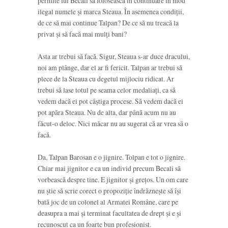
permite lui Becali să folosească în continuare în mod
ilegal numele și marca Steaua. În asemenea condiții,
de ce să mai continue Talpan? De ce să nu treacă la
privat și să facă mai mulți bani?
Asta ar trebui să facă. Sigur, Steaua s-ar duce dracului,
noi am plânge, dar el ar fi fericit. Talpan ar trebui să
plece de la Steaua cu degetul mijlociu ridicat. Ar
trebui să lase totul pe seama celor medaliați, ca să
vedem dacă ei pot câștiga procese. Să vedem dacă ei
pot apăra Steaua. Nu de alta, dar până acum nu au
făcut-o deloc. Nici măcar nu au sugerat că ar vrea să o
facă.
Da, Talpan Barosan e o jignire. Tolpan e tot o jignire.
Chiar mai jignitor e ca un individ precum Becali să
vorbească despre tine. E jignitor și grețos. Un om care
nu știe să scrie corect o propoziție îndrăznește să își
bată joc de un colonel al Armatei Române, care pe
deasupra a mai și terminat facultatea de drept și e și
recunoscut ca un foarte bun profesionist.