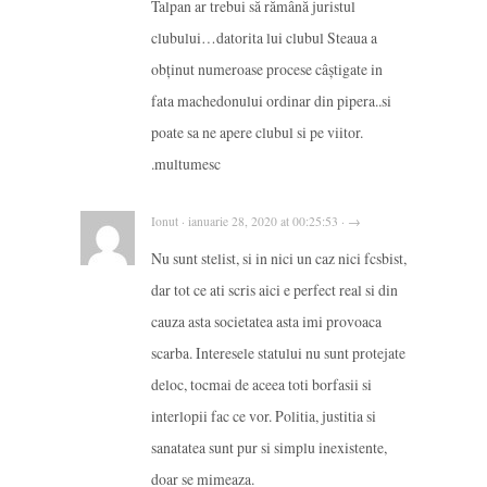
Talpan ar trebui să rămână juristul
clubului…datorita lui clubul Steaua a
obținut numeroase procese câștigate in
fata machedonului ordinar din pipera..si
poate sa ne apere clubul si pe viitor.
.multumesc
Ionut · ianuarie 28, 2020 at 00:25:53 · →
Nu sunt stelist, si in nici un caz nici fcsbist,
dar tot ce ati scris aici e perfect real si din
cauza asta societatea asta imi provoaca
scarba. Interesele statului nu sunt protejate
deloc, tocmai de aceea toti borfasii si
interlopii fac ce vor. Politia, justitia si
sanatatea sunt pur si simplu inexistente,
doar se mimeaza.