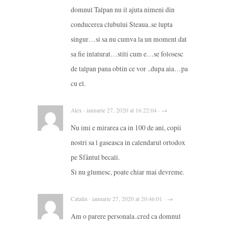
domnul Talpan nu il ajuta nimeni din
conducerea clubului Steaua..se lupta
singur…si sa nu cumva la un moment dat
sa fie inlaturat…stiti cum e…se folosesc
de talpan pana obtin ce vor ..dupa aia…pa
cu el.
Alex · ianuarie 27, 2020 at 16:22:04 · →
Nu imi e mirarea ca in 100 de ani, copii
nostri sa l gaseasca in calendarul ortodox
pe Sfântul becali.
Si nu glumesc, poate chiar mai devreme.
Catalin · ianuarie 27, 2020 at 20:46:01 · →
Am o parere personala..cred ca domnul