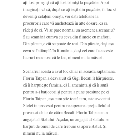
ați fost prinși și că ați fost trimiși la pușcărie. Apoi
imaginați-vă că, după ce ați ieșit din pușcărie, în loc să
deveniți cetățeni onești, voi dați telefoane la
procurorii care vă anchetează în alte dosare, ca să
râdeți de ei. Vi se pare normal un asemenea scenariu?
Sau seamănă cumva cu ceva din filmele cu mafioți.
Din păcate, e cât se poate de real. Din păcate, deși așa
ceva se întâmplă în România, deși cei care fac aceste
lucruri recunosc că le fac, nimeni nu ia măsuri.
Scenariul acesta a avut loc chiar în această săptămână.
Florin Talpan a dezvăluit că Gigi Becali îl hărțuiește,
că îi hărțuiește familia, că îl amenință și că îl sună
pentru a-l batjocori și pentru a pune presiune pe el.
Florin Talpan, așa cum știe toată țara, este avocatul
Stelei în procesul pentru recuperarea prejudiciului
provocat chiar de către Becali. Florin Talpan e un
angajat al Statului. Așadar, un angajat al statului e
hărțuit de omul de care trebuie să apere statul. Și
nimeni nu ia măsuri.