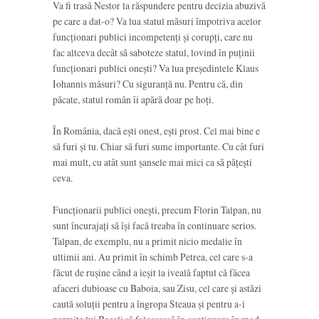
Va fi trasă Nestor la răspundere pentru decizia abuzivă
pe care a dat-o? Va lua statul măsuri împotriva acelor
funcționari publici incompetenți și corupți, care nu
fac altceva decât să saboteze statul, lovind în puținii
funcționari publici onești? Va lua președintele Klaus
Iohannis măsuri? Cu siguranță nu. Pentru că, din
păcate, statul român îi apără doar pe hoți.
În România, dacă ești onest, ești prost. Cel mai bine e
să furi și tu. Chiar să furi sume importante. Cu cât furi
mai mult, cu atât sunt șansele mai mici ca să pățești
ceva.
Funcționarii publici onești, precum Florin Talpan, nu
sunt încurajați să își facă treaba în continuare serios.
Talpan, de exemplu, nu a primit nicio medalie în
ultimii ani. Au primit în schimb Petrea, cel care s-a
făcut de rușine când a ieșit la iveală faptul că făcea
afaceri dubioase cu Baboia, sau Zisu, cel care și astăzi
caută soluții pentru a îngropa Steaua și pentru a-i