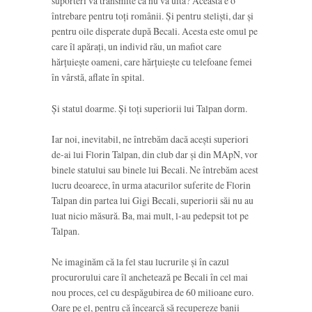
suporteri vă transmite că nu vă uită? Aceasta e o
întrebare pentru toți românii. Și pentru steliști, dar și
pentru oile disperate după Becali. Acesta este omul pe
care îl apărați, un individ rău, un mafiot care
hărțuiește oameni, care hărțuiește cu telefoane femei
în vârstă, aflate în spital.
Și statul doarme. Și toți superiorii lui Talpan dorm.
Iar noi, inevitabil, ne întrebăm dacă acești superiori
de-ai lui Florin Talpan, din club dar și din MApN, vor
binele statului sau binele lui Becali. Ne întrebăm acest
lucru deoarece, în urma atacurilor suferite de Florin
Talpan din partea lui Gigi Becali, superiorii săi nu au
luat nicio măsură. Ba, mai mult, l-au pedepsit tot pe
Talpan.
Ne imaginăm că la fel stau lucrurile și în cazul
procurorului care îl anchetează pe Becali în cel mai
nou proces, cel cu despăgubirea de 60 milioane euro.
Oare pe el, pentru că încearcă să recupereze banii