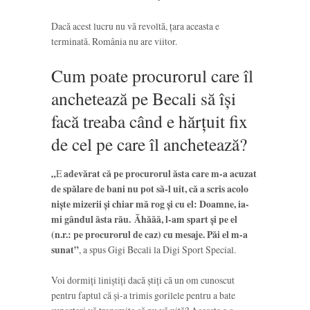
Dacă acest lucru nu vă revoltă, țara aceasta e
terminată. România nu are viitor.
Cum poate procurorul care îl
anchetează pe Becali să își
facă treaba când e hărțuit fix
de cel pe care îl anchetează?
„
E
adevărat că pe procurorul ăsta care m-a acuzat
de spălare de bani nu pot să-l uit, că a scris acolo
nişte mizerii şi chiar mă rog şi cu el: Doamne, ia-
mi gândul ăsta rău.
Ăhăăă, l-am spart şi pe el
(n.r.: pe procurorul de caz) cu mesaje. Păi el m-a
sunat”
, a spus Gigi Becali la Digi Sport Special.
Voi dormiți liniștiți dacă știți că un om cunoscut
pentru faptul că și-a trimis gorilele pentru a bate