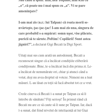
Sau când îi spun: măi, nea Tolpane, mai sciu cu
„o”, că poate nu-i mai spun cu „a”. Vi se pare
ameninţare?
I-am mai zis (n.r.: lui Talpan) că roata morii se-
nvârteşte, ţac-ţac-ţac! I-am mai zis una, singura de
care probabil s-a supărat: somn uşor, vise plăcute,
puricii să te sărute. Poftim! Copilării! Sunt astea
jigniri?”,
a declarat Gigi Becali la Digi Sport.
Uitați mai sus cum arată un autodenunț. Becali a
recunoscut singur că a încălcat condițiile eliberării
condiționate. Bine, le-a încălcat încă din prima zi. Le-
a încălcat de nenumărate ori, chiar și atunci când a
votat, deși nu avea dreptul să voteze. Nimeni nu a luat
măsuri. L-au lăsat cu toții să facă absolut tot ce a vrut.
Crede cineva că Becali l-a sunat pe Talpan ca să îl
întrebe de sănătate? Fiți serioși! În primul rând că
Becali nu are ce să caute să îl sune pe Talpan. Iar, dacă
l-a sunat, dat fiind nivelul de inteligență al lui Gigi