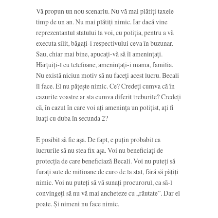
Vă propun un nou scenariu. Nu vă mai plătiți taxele
timp de un an. Nu mai plătiți nimic. Iar dacă vine
reprezentantul statului la voi, cu poliția, pentru a vă
executa silit, băgați-i respectivului ceva în buzunar.
Sau, chiar mai bine, apucați-vă să îl amenințați.
Hărțuiți-l cu telefoane, amenințați-i mama, familia.
Nu există niciun motiv să nu faceți acest lucru. Becali
îl face. El nu pățește nimic. Ce? Credeți cumva că în
cazurile voastre ar sta cumva diferit treburile? Credeți
că, în cazul în care voi ați amenința un polițist, ați fi
luați cu duba în secunda 2?
E posibil să fie așa. De fapt, e puțin probabil ca
lucrurile să nu stea fix așa. Voi nu beneficiați de
protecția de care beneficiază Becali. Voi nu puteți să
furați sute de milioane de euro de la stat, fără să pățiți
nimic. Voi nu puteți să vă sunați procurorul, ca să-l
convingeți să nu vă mai ancheteze cu „răutate”. Dar el
poate. Și nimeni nu face nimic.