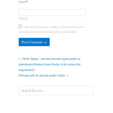
*
Email
Website
Salvează-mi numele, emailul și site-ul web în acest
navigator pentru data viitoare când o să comentez.
←
Florin Talpan: „Am luat măsurile legale pentru ca
judecătoarea Beatrice Ioana Nestor să fie exclusă din
magistratură!”
Februarie plin de amicale pentru steliști
→