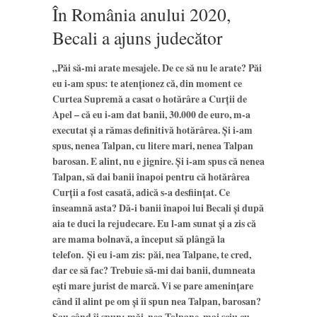
În România anului 2020,
Becali a ajuns judecător
„Păi să-mi arate mesajele. De ce să nu le arate? Păi
eu i-am spus: te atenționez că, din moment ce
Curtea Supremă a casat o hotărâre a Curţii de
Apel – că eu i-am dat banii, 30.000 de euro, m-a
executat și a rămas definitivă hotărârea. Şi i-am
spus, nenea Talpan, cu litere mari, nenea Talpan
barosan. E alint, nu e jignire.
Şi i-am spus că nenea
Talpan, să dai banii înapoi pentru că hotărârea
Curţii a fost casată, adică s-a desfiinţat. Ce
înseamnă asta? Dă-i banii înapoi lui Becali şi după
aia te duci la rejudecare. Eu l-am sunat şi a zis că
are mama bolnavă, a început să plângă la
telefon.
Şi eu i-am zis: păi, nea Talpane, te cred,
dar ce să fac? Trebuie să-mi dai banii, dumneata
eşti mare jurist de marcă. Vi se pare ameninţare
când îl alint pe om şi îi spun nea Talpan, barosan?