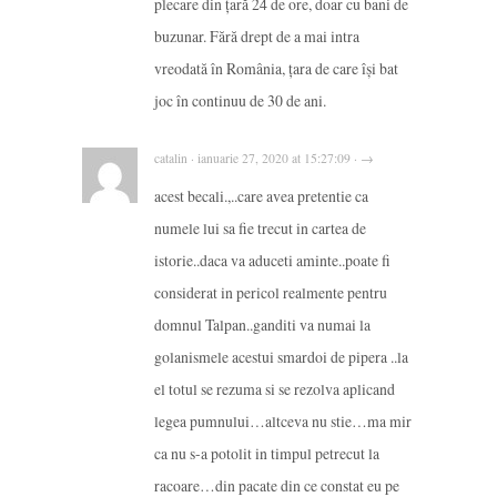
plecare din țară 24 de ore, doar cu bani de
buzunar. Fără drept de a mai intra
vreodată în România, țara de care își bat
joc în continuu de 30 de ani.
catalin · ianuarie 27, 2020 at 15:27:09 · →
acest becali.,..care avea pretentie ca
numele lui sa fie trecut in cartea de
istorie..daca va aduceti aminte..poate fi
considerat in pericol realmente pentru
domnul Talpan..ganditi va numai la
golanismele acestui smardoi de pipera ..la
el totul se rezuma si se rezolva aplicand
legea pumnului…altceva nu stie…ma mir
ca nu s-a potolit in timpul petrecut la
racoare…din pacate din ce constat eu pe