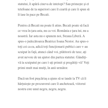
statului, îl apără cineva de intelopi? Sau primește și el
telefoane de la superiori care îl ceartă și care îi spun să
îl lase în pace pe Becali.
Pentru că Becali nu poate fi atins. Becali poate să facă
ce vrea în țara asta, nu ca voi. România e țara lui, nu a
noastră. Iar asta nu o spunem noi, Steaua Liberă. A
spus-o judecătoarea Beatrice Ioana Nestor. Au spus-o
toți cei ca ea, adică toți funcționarii publici care v-au
scuipat în față, atunci când voi, plătitorii de taxe, ați
avut nevoie de un ajutor din partea statului. Gândiți-
vă la scuipatul pe care l-ați primit și pregătiți-vă! Veți
primi mult mai mulți, în anii următor.
Dacă un fost pușcăriaș a ajuns să se laude la TV că îl
hărțuiește pe procurorul care îl anchetează, viitorul
nostru este unul negru, negru, negru.