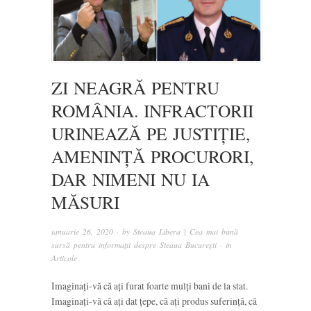
ZI NEAGRĂ PENTRU
ROMÂNIA. INFRACTORII
URINEAZĂ PE JUSTIȚIE,
AMENINȚĂ PROCURORI,
DAR NIMENI NU IA
MĂSURI
ianuarie 26, 2020
· by
Steaua Libera | Cea mai bună
sursă pentru informații despre Steaua București
· in
Articole
Imaginați-vă că ați furat foarte mulți bani de la stat.
Imaginați-vă că ați dat țepe, că ați produs suferință, că