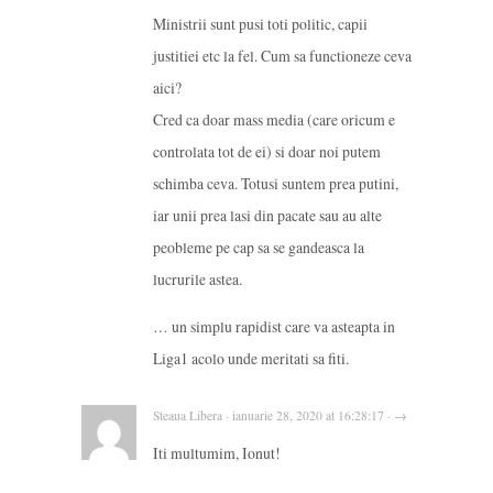
Ministrii sunt pusi toti politic, capii
justitiei etc la fel. Cum sa functioneze ceva
aici?
Cred ca doar mass media (care oricum e
controlata tot de ei) si doar noi putem
schimba ceva. Totusi suntem prea putini,
iar unii prea lasi din pacate sau au alte
peobleme pe cap sa se gandeasca la
lucrurile astea.
… un simplu rapidist care va asteapta in
Liga1 acolo unde meritati sa fiti.
Steaua Libera · ianuarie 28, 2020 at 16:28:17 · →
Iti multumim, Ionut!