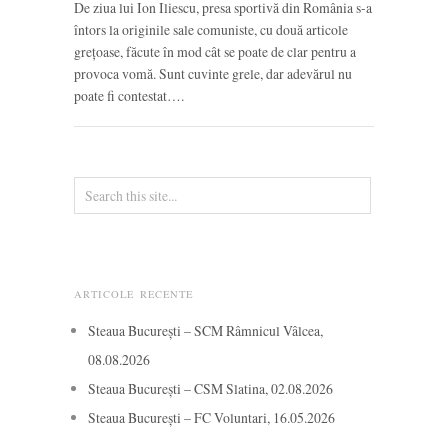
De ziua lui Ion Iliescu, presa sportivă din România s-a
întors la originile sale comuniste, cu două articole
grețoase, făcute în mod cât se poate de clar pentru a
provoca vomă. Sunt cuvinte grele, dar adevărul nu
poate fi contestat….
ARTICOLE RECENTE
Steaua București – SCM Râmnicul Vâlcea,
08.08.2026
Steaua București – CSM Slatina, 02.08.2026
Steaua București – FC Voluntari, 16.05.2026