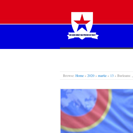
STEAUA LIBERĂ
Browse:
Home
»
2020
»
martie
»
13
»
Burleanu: „