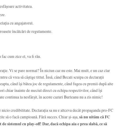
esfășoare activitatea.
eze.
elația cu angajatorul.
oasele încălcări de regulamente.
fac cum zice el, va fi rău.
ție. Vi se pare normal? În niciun caz nu este. Mai mult, e un caz clar
tru că vrea să câștige titlul. Însă, când Becali scuipa cu declarații
reapta, când își bătea joc de regulamente, când fugea cu premii după alte
ori chiar înainte de meciul direct cu echipa respectivilor, când își
te continua la nesfârșit, în aceste cazuri Burleanu nu a zis nimic!
e nicio credibilitate. Declarația sa nu e altceva decât propaganda pro-FC
ile să o facă campioană. Fără succes. Chiar și-așa,
să nu uităm că FC
t de sistemul cu play-off! Dar, dacă echipa aia e prea slabă, ce să