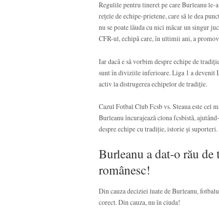
Regulile pentru tineret pe care Burleanu le-a
rețele de echipe-prietene, care să le dea punc
nu se poate lăuda cu nici măcar un singur juc
CFR-ul, echipă care, în ultimii ani, a promova
Iar dacă e să vorbim despre echipe de tradiți
sunt în diviziile inferioare. Liga 1 a devenit
activ la distrugerea echipelor de tradiție.
Cazul Fotbal Club Fcsb vs. Steaua este cel ma
Burleanu încurajează clona fcsbistă, ajutând
despre echipe cu tradiție, istorie și suporte
Burleanu a dat-o rău de t
românesc!
Din cauza deciziei luate de Burleanu, fotbal
corect. Din cauza, nu în ciuda!