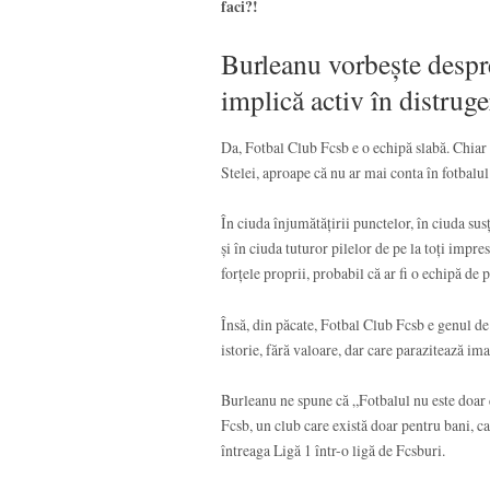
faci?!
Burleanu vorbește despre 
implică activ în distruge
Da, Fotbal Club Fcsb e o echipă slabă. Chiar 
Stelei, aproape că nu ar mai conta în fotbalu
În ciuda înjumătățirii punctelor, în ciuda su
și în ciuda tuturor pilelor de pe la toți impre
forțele proprii, probabil că ar fi o echipă de 
Însă, din păcate, Fotbal Club Fcsb e genul de
istorie, fără valoare, dar care parazitează im
Burleanu ne spune că „Fotbalul nu este doar de
Fcsb, un club care există doar pentru bani, car
întreaga Ligă 1 într-o ligă de Fcsburi.