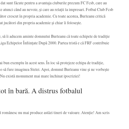
 dat sunt făcute pentru a avantaja cluburile precum FC Fcsb, care au
te atunci când au nevoie, și care au relații la impresari. Fotbal Club Fcsb
ător crescut în propria academie. Cu toate acestea, Burleanu critică
t jucători din propria academie și chiar îi folosește.
e, să îi aducem aminte domnului Burleanu că toate echipele de tradiție
 Liga Echipelor Înființate După 2000. Partea tristă e că FRF contribuie
i bun exemplu în acest sens. În loc să protejeze echipa de tradiție,
-o să fure imaginea Stelei. Apoi, domnul Burleanu vine și ne vorbește
ri. Nu există monument mai mare închinat ipocriziei!
ot în bară. A distrus fotbalul
ul românesc nu mai produce astăzi tineri de valoare. Atenție! Am scris