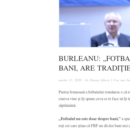
BURLEANU: „FOTBA
BANI, ARE TRADIȚIE
martie 13, 2020
· by
Steaua Libera | Cea mai bu
Partea frumoasă a fotbalului românesc e că re
cineva vine și îți spune ceva ce te face să îți
săptămână.
„Fotbalul nu este doar despre bani,”
a spu
toți cei care știau că FRF nu dă doi bani nici p