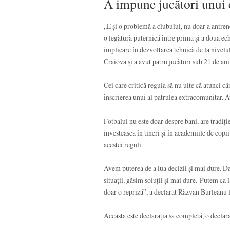
A impune jucători unui c
„E și o problemă a clubului, nu doar a antreno
o legătură puternică între prima și a doua ec
implicare în dezvoltarea tehnică de la nivelu
Craiova și a avut patru jucători sub 21 de ani
Cei care critică regula să nu uite că atunci c
înscrierea unui al patrulea extracomunitar. Av
Fotbalul nu este doar despre bani, are tradiție
investească în tineri și în academiile de copi
acestei reguli.
Avem puterea de a lua decizii și mai dure. Da
situații, găsim soluții și mai dure. Putem ca 
doar o repriză”, a declarat Răzvan Burleanu 
Aceasta este declarația sa completă, o declar