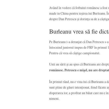
Având în vedere că fotbalul românesc a fost 
made in China pentru ieșirea lui Burleanu. În
despre Dan Petrescu și dorința sa de a câștig
Burleanu vrea să fie dict
Pe Burleanu l-a deranjat că Dan Petrescu s-a 
înlocuind juniorul impus de FRF în primul 11
Pentru că vrea să câștige campionatul.
Unii au sărit și au spus că Burleanu are drept
românesc. Petrescu e mișel, nu are drept
În primul rând, nu e vina lui că Burleanu a d
sunt pline de găuri intenționat, fiind făcute 
disperarea lor, a profitat un băiat care nu e î
nimeni.