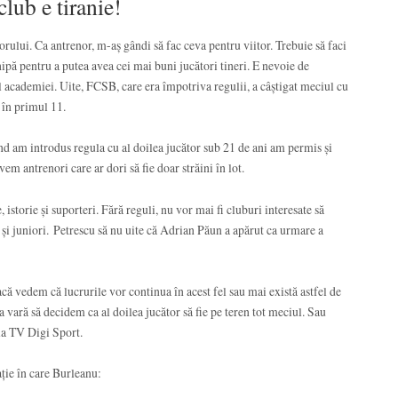
lub e tiranie!
rului. Ca antrenor, m-aș gândi să fac ceva pentru viitor. Trebuie să faci
hipă pentru a putea avea cei mai buni jucători tineri. E nevoie de
l academiei. Uite, FCSB, care era împotriva regulii, a câștigat meciul cu
 în primul 11.
ând am introdus regula cu al doilea jucător sub 21 de ani am permis și
em antrenori care ar dori să fie doar străini în lot.
, istorie și suporteri. Fără reguli, nu vor mai fi cluburi interesate să
i și juniori. Petrescu să nu uite că Adrian Păun a apărut ca urmare a
că vedem că lucrurile vor continua în acest fel sau mai există astfel de
la vară să decidem ca al doilea jucător să fie pe teren tot meciul. Sau
la TV Digi Sport.
ație în care Burleanu: