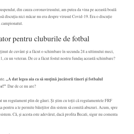
suspendat, din cauza coronavirusului, am putea da vina pe această boală
să discuția nici măcar nu era despre virusul Covid-19. Era o discuție
a campionatul.
ator pentru cluburile de fotbal
ținut de cuvânt și a făcut o schimbare în secunda 24 a ultimului meci,
, cu un veteran. De ce a făcut fostul nostru fundaș această schimbare?
ate.
„A dat legea aia ca să susțină jucătorii tineri și fotbalul
ate!”
Dar de ce nu are?
at un regulament plin de găuri. Și știm cu toții că regulamentele FRF
așa pentru a le permite băieților din sistem să comită abuzuri. Acum, spre
n sistem. Că, și acesta este adevărul, dacă profita Becali, sigur nu comenta