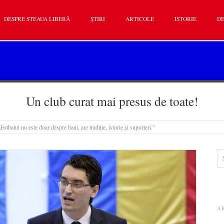
DESPRE STEAUA LIBERĂ
ȘTIRI
ARTICOLE
ISTORIE
DE
Un club curat mai presus de toate!
Fotbalul nu este doar despre bani, are tradiție, istorie și suporteri.”
A