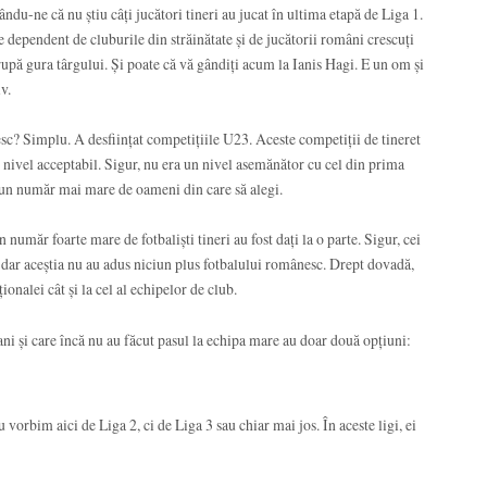
du-ne că nu știu câți jucători tineri au jucat în ultima etapă de Liga 1.
e dependent de cluburile din străinătate și de jucătorii români crescuți
rupă gura târgului. Și poate că vă gândiți acum la Ianis Hagi. E un om și
v.
sc? Simplu. A desființat competițiile U23. Aceste competiții de tineret
un nivel acceptabil. Sigur, nu era un nivel asemănător cu cel din prima
ta un număr mai mare de oameni din care să alegi.
măr foarte mare de fotbaliști tineri au fost dați la o parte. Sigur, cei
, dar aceștia nu au adus niciun plus fotbalului românesc. Drept dovadă,
ionalei cât și la cel al echipelor de club.
ani și care încă nu au făcut pasul la echipa mare au doar două opțiuni:
u vorbim aici de Liga 2, ci de Liga 3 sau chiar mai jos. În aceste ligi, ei