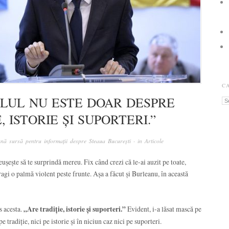
C
LUL NU ESTE DOAR DESPRE
Ca
, ISTORIE ȘI SUPORTERI.”
nă sursă pentru informații despre Steaua București
· in
Articole
ușește să te surprindă mereu. Fix când crezi că le-ai auzit pe toate,
 tragi o palmă violent peste frunte. Așa a făcut și Burleanu, în această
s acesta.
„Are tradiție, istorie și suporteri.”
Evident, i-a lăsat mască pe
e tradiție, nici pe istorie și în niciun caz nici pe suporteri.