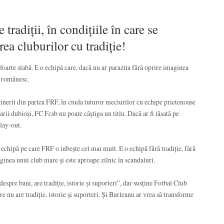
tradiții, în condițiile în care se
rea cluburilor cu tradiție!
foarte slabă. E o echipă care, dacă nu ar parazita fără oprire imaginea
l românesc.
sținerii din partea FRF, în ciuda tuturor meciurilor cu echipe prietenoase
sarii dubioși, FC Fcsb nu poate câștiga un titlu. Dacă ar fi lăsată pe
play-out.
 echipă pe care FRF o iubește cel mai mult. E o echipă fără tradiție, fără
aginea unui club mare și este aproape zilnic în scandaluri.
spre bani, are tradiție, istorie și suporteri”, dar susține Fotbal Club
e nu are tradiție, istorie și suporteri. Și Burleanu ar vrea să transforme