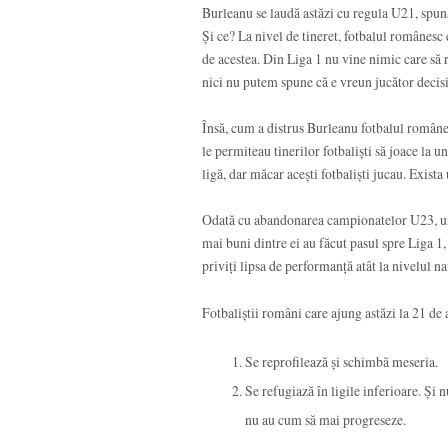
Burleanu se laudă astăzi cu regula U21, spunân
Și ce? La nivel de tineret, fotbalul românesc 
de acestea. Din Liga 1 nu vine nimic care să 
nici nu putem spune că e vreun jucător decisi
Însă, cum a distrus Burleanu fotbalul române
le permiteau tinerilor fotbaliști să joace la 
ligă, dar măcar acești fotbaliști jucau. Exis
Odată cu abandonarea campionatelor U23, un nu
mai buni dintre ei au făcut pasul spre Liga 1
priviți lipsa de performanță atât la nivelul naț
Fotbaliștii români care ajung astăzi la 21 de 
Se reprofilează și schimbă meseria.
Se refugiază în ligile inferioare. Și n
nu au cum să mai progreseze.