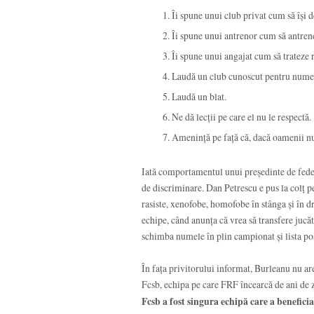
Îi spune unui club privat cum să își d
Îi spune unui antrenor cum să antren
Îi spune unui angajat cum să trateze r
Laudă un club cunoscut pentru numer
Laudă un blat.
Ne dă lecții pe care el nu le respectă.
Amenință pe față că, dacă oamenii nu 
Iată comportamentul unui președinte de federa
de discriminare. Dan Petrescu e pus la colț pen
rasiste, xenofobe, homofobe în stânga și în d
echipe, când anunța că vrea să transfere jucăt
schimba numele în plin campionat și lista poa
În fața privitorului informat, Burleanu nu ar
Fcsb, echipa pe care FRF încearcă de ani de z
Fcsb a fost singura echipă care a beneficia