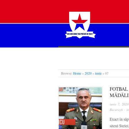
STEAUA LIBERĂ
Browse:
Home
»
2020
»
iunie
»
07
FOTBAL 
MĂDĂLI
iunie 7, 2020
București
· i
Exact în să
siteul Stele