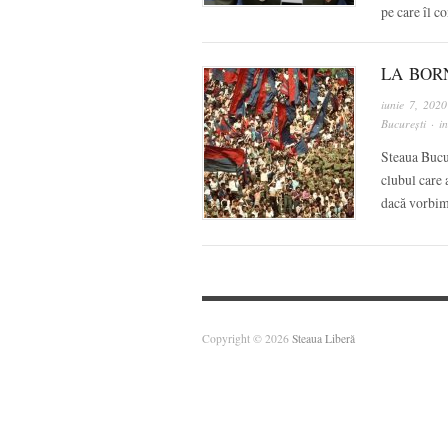
pe care îl c
LA BOR
iunie 7, 2020
București
· i
Steaua Bucur
clubul care 
dacă vorbim
Copyright © 2026
Steaua Liberă