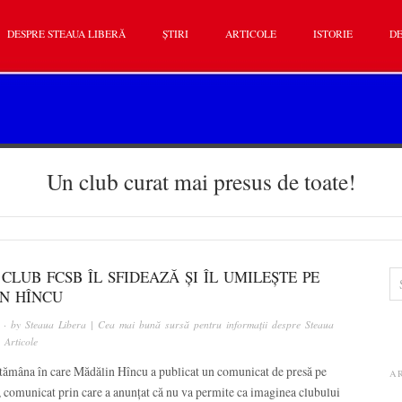
DESPRE STEAUA LIBERĂ
ȘTIRI
ARTICOLE
ISTORIE
DE
Un club curat mai presus de toate!
CLUB FCSB ÎL SFIDEAZĂ ȘI ÎL UMILEȘTE PE
N HÎNCU
· by
Steaua Libera | Cea mai bună sursă pentru informații despre Steaua
n
Articole
ptămâna în care Mădălin Hîncu a publicat un comunicat de presă pe
A
i, comunicat prin care a anunțat că nu va permite ca imaginea clubului