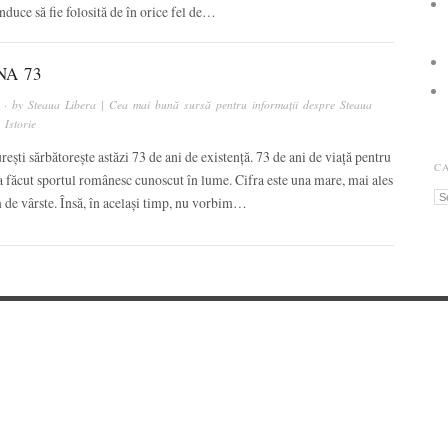
onduce să fie folosită de în orice fel de…
NA 73
· by
Steaua Libera | Cea mai bună sursă pentru informații despre Steaua
n
Istorie
ești sărbătorește astăzi 73 de ani de existență. 73 de ani de viață pentru
C
a făcut sportul românesc cunoscut în lume. Cifra este una mare, mai ales
Ca
 de vârste. Însă, în același timp, nu vorbim…