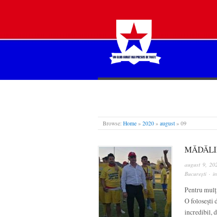
STEAUA LIBERĂ
Browse:
Home
»
2020
»
august
»
09
MĂDĂLI
august 9, 20
București
· i
Pentru mulţi
O foloseşti 
incredibil, 