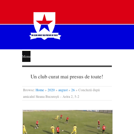
STEAUA
Menu
LIBERĂ
Un club curat mai presus de toate!
Browse:
Home
»
2020
»
august
»
26
»
Concluzii după
amicalul Steaua București – Astra 2, 5-2