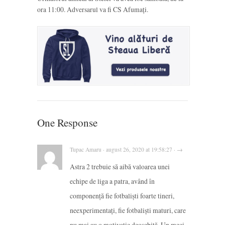
ora 11:00. Adversarul va fi CS Afumați.
One Response
Tupac Amaru · august 26, 2020 at 19:58:27 · →
Astra 2 trebuie să aibă valoarea unei
echipe de liga a patra, având în
componență fie fotbaliști foarte tineri,
neexperimentați, fie fotbaliști maturi, care
nu mai au o motivație deosebită. Un meci