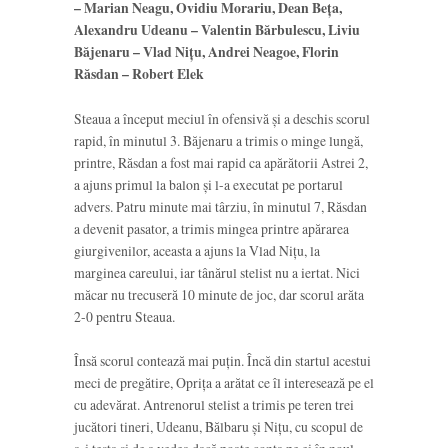
– Marian Neagu, Ovidiu Morariu, Dean Beța,
Alexandru Udeanu – Valentin Bărbulescu, Liviu
Băjenaru – Vlad Nițu, Andrei Neagoe, Florin
Răsdan – Robert Elek
Steaua a început meciul în ofensivă și a deschis scorul
rapid, în minutul 3. Băjenaru a trimis o minge lungă,
printre, Răsdan a fost mai rapid ca apărătorii Astrei 2,
a ajuns primul la balon și l-a executat pe portarul
advers. Patru minute mai târziu, în minutul 7, Răsdan
a devenit pasator, a trimis mingea printre apărarea
giurgivenilor, aceasta a ajuns la Vlad Nițu, la
marginea careului, iar tânărul stelist nu a iertat. Nici
măcar nu trecuseră 10 minute de joc, dar scorul arăta
2-0 pentru Steaua.
Însă scorul contează mai puțin. Încă din startul acestui
meci de pregătire, Oprița a arătat ce îl interesează pe el
cu adevărat. Antrenorul stelist a trimis pe teren trei
jucători tineri, Udeanu, Bălbaru și Nițu, cu scopul de