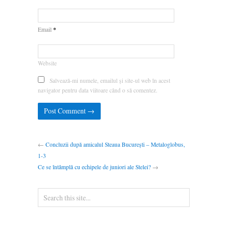
*
Email
Website
Salvează-mi numele, emailul și site-ul web în acest
navigator pentru data viitoare când o să comentez.
←
Concluzii după amicalul Steaua București – Metaloglobus,
1-3
Ce se întâmplă cu echipele de juniori ale Stelei?
→