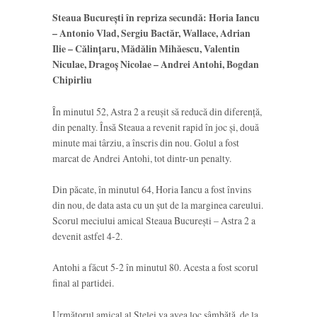
Steaua București în repriza secundă: Horia Iancu
– Antonio Vlad, Sergiu Bactăr, Wallace, Adrian
Ilie – Călințaru, Mădălin Mihăescu, Valentin
Niculae, Dragoș Nicolae – Andrei Antohi, Bogdan
Chipirliu
În minutul 52, Astra 2 a reușit să reducă din diferență,
din penalty. Însă Steaua a revenit rapid în joc și, două
minute mai târziu, a înscris din nou. Golul a fost
marcat de Andrei Antohi, tot dintr-un penalty.
Din păcate, în minutul 64, Horia Iancu a fost învins
din nou, de data asta cu un șut de la marginea careului.
Scorul meciului amical Steaua București – Astra 2 a
devenit astfel 4-2.
Antohi a făcut 5-2 în minutul 80. Acesta a fost scorul
final al partidei.
Următorul amical al Stelei va avea loc sâmbătă, de la