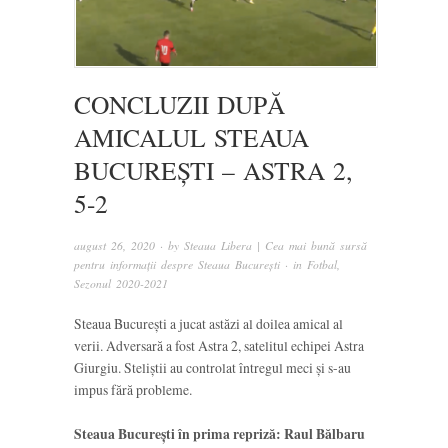
CONCLUZII DUPĂ
AMICALUL STEAUA
BUCUREȘTI – ASTRA 2,
5-2
august 26, 2020
· by
Steaua Libera | Cea mai bună sursă
pentru informații despre Steaua București
· in
Fotbal
,
Sezonul 2020-2021
Steaua București a jucat astăzi al doilea amical al
verii. Adversară a fost Astra 2, satelitul echipei Astra
Giurgiu. Steliștii au controlat întregul meci și s-au
impus fără probleme.
Steaua București în prima repriză: Raul Bălbaru