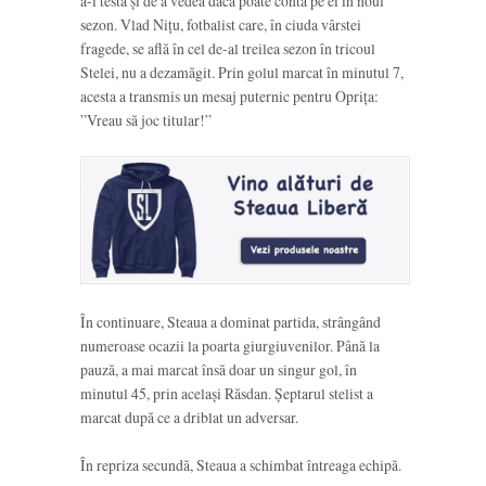
a-i testa și de a vedea dacă poate conta pe ei în noul
sezon. Vlad Nițu, fotbalist care, în ciuda vârstei
fragede, se află în cel de-al treilea sezon în tricoul
Stelei, nu a dezamăgit. Prin golul marcat în minutul 7,
acesta a transmis un mesaj puternic pentru Oprița:
”Vreau să joc titular!”
În continuare, Steaua a dominat partida, strângând
numeroase ocazii la poarta giurgiuvenilor. Până la
pauză, a mai marcat însă doar un singur gol, în
minutul 45, prin același Răsdan. Șeptarul stelist a
marcat după ce a driblat un adversar.
În repriza secundă, Steaua a schimbat întreaga echipă.