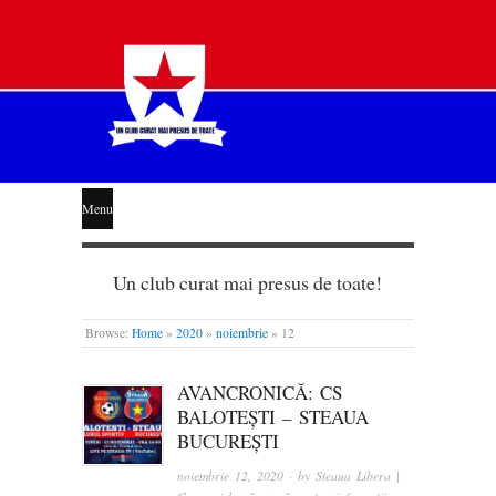
STEAUA
Menu
LIBERĂ
Un club curat mai presus de toate!
Browse:
Home
»
2020
»
noiembrie
»
12
AVANCRONICĂ: CS
BALOTEȘTI – STEAUA
BUCUREȘTI
noiembrie 12, 2020
· by
Steaua Libera |