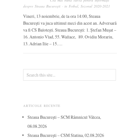
Cea mai bună sursă pentru informații
despre Steaua București
· in
Fotbal
,
Sezonul 2020-2021
Vineri, 13 noiembrie, de la ora 14:00, Steaua
București va juca ultimul meci din acest an. Adversară
va fi CS Balotești. Steaua București: 1. Ștefan Mușat –
16. Antonio Vlad, 55. Wallace, 89. Ovidiu Morariu,
13. Adrian Ilie – 15….
ARTICOLE RECENTE
Steaua București – SCM Râmnicul Vâlcea,
08.08.2026
Steaua București – CSM Slatina, 02.08.2026