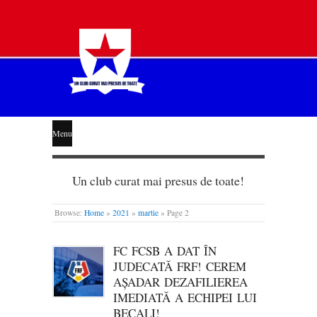
STEAUA
Menu
LIBERĂ
Un club curat mai presus de toate!
Browse:
Home
»
2021
»
martie
»
Page 2
FC FCSB A DAT ÎN
JUDECATĂ FRF! CEREM
AȘADAR DEZAFILIEREA
IMEDIATĂ A ECHIPEI LUI
BECALI!