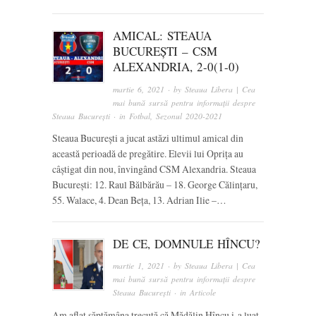
AMICAL: STEAUA
BUCUREȘTI – CSM
ALEXANDRIA, 2-0(1-0)
martie 6, 2021
· by
Steaua Libera | Cea
mai bună sursă pentru informații despre
Steaua București
· in
Fotbal
,
Sezonul 2020-2021
Steaua București a jucat astăzi ultimul amical din
această perioadă de pregătire. Elevii lui Oprița au
câștigat din nou, învingând CSM Alexandria. Steaua
București: 12. Raul Bălbărău – 18. George Călințaru,
55. Walace, 4. Dean Beța, 13. Adrian Ilie –…
DE CE, DOMNULE HÎNCU?
martie 1, 2021
· by
Steaua Libera | Cea
mai bună sursă pentru informații despre
Steaua București
· in
Articole
Am aflat săptămâna trecută că Mădălin Hîncu i-a luat