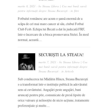
martie 8, 2021
· by
Steaua Libera | Cea mai bună sursă
pentru informații despre Steaua București
· in
Știri
Fotbalul românesc are acum o șansă enormă de a
scăpa de cel mai mare cancer al său, clubul Fotbal
Club Fcsb. Echipa lui Becali a dat în judecată FRF,
într-o încercare de a bloca promovarea Stelei. În mod
normal, această…
SECURIȘTI LA STEAUA!
martie 7, 2021
· by
Steaua Libera | Cea
mai bună sursă pentru informații despre
Steaua București
· in
Articole
Sub conducerea lui Mădălin Hîncu, Steaua București
s-a transformat într-o instituție publică în adevăratul
sens al cuvântului. Angajări peste angajări, bani
aruncați pentru pile, comunicate de presă lipsite de
orice valoare și neînsoțite de nicio acțiune, tratamente
preferențiale și multe…