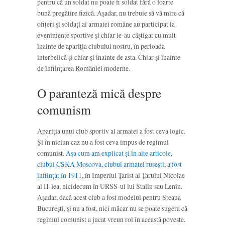
pentru că un soldat nu poate fi soldat fără o foarte
bună pregătire fizică. Așadar, nu trebuie să vă mire că
ofițeri și soldați ai armatei române au participat la
evenimente sportive și chiar le-au câștigat cu mult
înainte de apariția clubului nostru, în perioada
interbelică și chiar și înainte de asta. Chiar și înainte
de înființarea României moderne.
O paranteză mică despre
comunism
Apariția unui club sportiv al armatei a fost ceva logic.
Și în niciun caz nu a fost ceva impus de regimul
comunist.
Așa cum am explicat și în alte articole,
clubul CSKA Moscova, clubul armatei rusești, a fost
înființat în 1911
, în Imperiul Țarist al Țarului Nicolae
al II-lea, nicidecum în URSS-ul lui Stalin sau Lenin.
Așadar, dacă acest club a fost modelul pentru Steaua
București, și nu a fost, nici măcar nu se poate sugera că
regimul comunist a jucat vreun rol în această poveste.