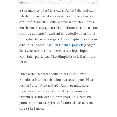
Să ne întoarcem însă la Steaua. Da, încă din perioada
interbelică au existat voci în armata română care au
cerut înființarea unui club sportiv al armatei. Acesta
era absolut necesar, datorită numărului mare de talente
sportive existente în acei ani în rândurile ofițerilor și
soldaților din armata regală. Un exemplu în acest sens
este Felix Țopescu, tatăl lui
Cristian Țopescu
și ofițer
de cavalerie care a fost membru al echipei hipice a
României, participantă la Olimpiada de la Berlin, din
1936.
Din păcate, începerea celui de-al Doilea Război
Mondial a însemnat abandonarea acestui plan. Nu a
fost însă uitat. Așadar, după război, pe măsură ce
societatea se întorcea la normalitate, și armata a
început să se uite din nou spre sport, un subiect mai
puțin important ca Apărarea Națională, dar nu unul
care să fie ignorat.