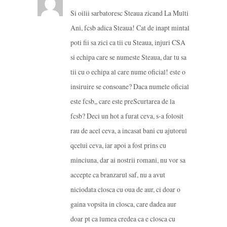
Si oilii sarbatoresc Steaua zicand La Multi
Ani, fcsb adica Steaua! Cat de inapt mintal
poti fii sa zici ca tii cu Steaua, injuri CSA
si echipa care se numeste Steaua, dar tu sa
tii cu o echipa al care nume oficial! este o
insiruire se consoane? Daca numele oficial
este fcsb,, care este preScurtarea de la
fcsb? Deci un hot a furat ceva, s-a folosit
rau de acel ceva, a incasat bani cu ajutorul
qcelui ceva, iar apoi a fost prins cu
minciuna, dar ai nostrii romani, nu vor sa
accepte ca branzarul saf, nu a avut
niciodata closca cu oua de aur, ci doar o
gaina vopsita in closca, care dadea aur
doar pt ca lumea credea ca e closca cu