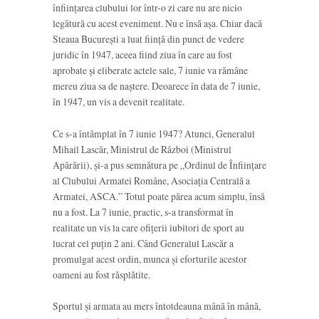
înființarea clubului lor într-o zi care nu are nicio
legătură cu acest eveniment. Nu e însă așa. Chiar dacă
Steaua București a luat ființă din punct de vedere
juridic în 1947, aceea fiind ziua în care au fost
aprobate și eliberate actele sale, 7 iunie va rămâne
mereu ziua sa de naștere. Deoarece în data de 7 iunie,
în 1947, un vis a devenit realitate.
Ce s-a întâmplat în 7 iunie 1947? Atunci, Generalul
Mihail Lascăr, Ministrul de Război (Ministrul
Apărării), și-a pus semnătura pe „Ordinul de Înființare
al Clubului Armatei Române, Asociația Centrală a
Armatei, ASCA.” Totul poate părea acum simplu, însă
nu a fost. La 7 iunie, practic, s-a transformat în
realitate un vis la care ofițerii iubitori de sport au
lucrat cel puțin 2 ani. Când Generalul Lascăr a
promulgat acest ordin, munca și eforturile acestor
oameni au fost răsplătite.
Sportul și armata au mers întotdeauna mână în mână,