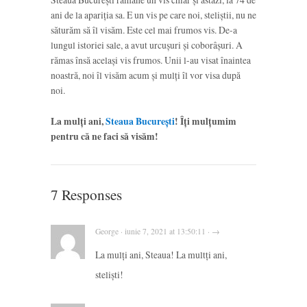
ani de la apariția sa. E un vis pe care noi, steliștii, nu ne
săturăm să îl visăm. Este cel mai frumos vis. De-a
lungul istoriei sale, a avut urcușuri și coborâșuri. A
rămas însă același vis frumos. Unii l-au visat înaintea
noastră, noi îl visăm acum și mulți îl vor visa după
noi.
La mulți ani,
Steaua București
! Îți mulțumim
pentru că ne faci să visăm!
7 Responses
George · iunie 7, 2021 at 13:50:11 · →
La mulți ani, Steaua! La multți ani,
steliști!