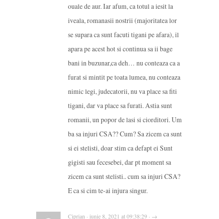
ouale de aur. Iar afum, ca totul a iesit la
iveala, romanasii nostrii (majoritatea lor
se supara ca sunt facuti tigani pe afara), il
apara pe acest hot si continua sa ii bage
bani in buzunar,ca deh… nu conteaza ca a
furat si mintit pe toata lumea, nu conteaza
nimic legi, judecatorii, nu va place sa fiti
tigani, dar va place sa furati. Astia sunt
romanii, un popor de lasi si ciorditori. Um
ba sa injuri CSA?? Cum? Sa zicem ca sunt
si ei stelisti, doar stim ca defapt ei Sunt
gigisti sau fecesebei, dar pt moment sa
zicem ca sunt stelisti.. cum sa injuri CSA?
E ca si cim te-ai injura singur.
Ciprian · iunie 8, 2021 at 09:38:29 · →