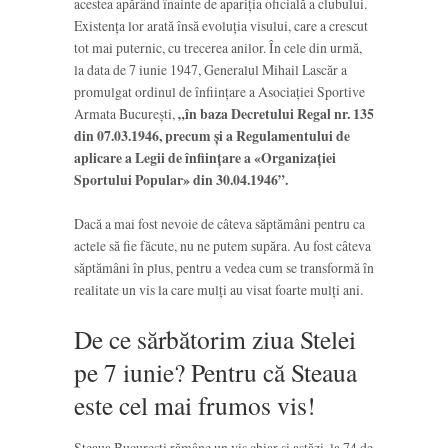
acestea apărând înainte de apariția oficială a clubului.
Existența lor arată însă evoluția visului, care a crescut
tot mai puternic, cu trecerea anilor. În cele din urmă,
la data de 7 iunie 1947, Generalul Mihail Lascăr a
promulgat ordinul de înființare a Asociației Sportive
Armata București,
„în baza Decretului Regal nr. 135
din 07.03.1946, precum şi a Regulamentului de
aplicare a Legii de înfiinţare a «Organizaţiei
Sportului Popular» din 30.04.1946”.
Dacă a mai fost nevoie de câteva săptămâni pentru ca
actele să fie făcute, nu ne putem supăra. Au fost câteva
săptămâni în plus, pentru a vedea cum se transformă în
realitate un vis la care mulți au visat foarte mulți ani.
De ce sărbătorim ziua Stelei
pe 7 iunie? Pentru că Steaua
este cel mai frumos vis!
Steaua București rămâne un vis chiar și astăzi, la 74 de