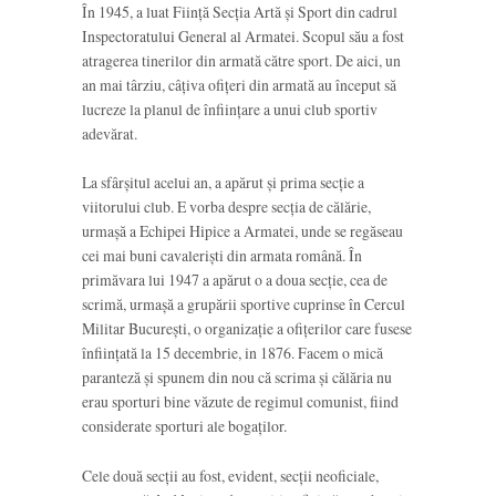
În 1945, a luat Ființă Secția Artă și Sport din cadrul
Inspectoratului General al Armatei. Scopul său a fost
atragerea tinerilor din armată către sport. De aici, un
an mai târziu, câțiva ofițeri din armată au început să
lucreze la planul de înființare a unui club sportiv
adevărat.
La sfârșitul acelui an, a apărut și prima secție a
viitorului club. E vorba despre secția de călărie,
urmașă a Echipei Hipice a Armatei, unde se regăseau
cei mai buni cavaleriști din armata română. În
primăvara lui 1947 a apărut o a doua secție, cea de
scrimă, urmașă a grupării sportive cuprinse în Cercul
Militar București, o organizație a ofițerilor care fusese
înființată la 15 decembrie, in 1876. Facem o mică
paranteză și spunem din nou că scrima și călăria nu
erau sporturi bine văzute de regimul comunist, fiind
considerate sporturi ale bogaților.
Cele două secții au fost, evident, secții neoficiale,