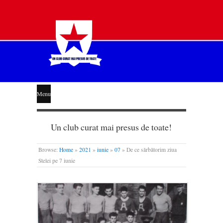
STEAUA
Menu
LIBERĂ
Un club curat mai presus de toate!
Browse:
Home
»
2021
»
iunie
»
07
»
De ce sărbătorim ziua
Stelei pe 7 iunie