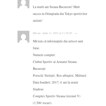
La multi ani Steaua Bucuresti! Mult
succes la Olimpiada din Tokyo sportivilor
stelisti!
Hm nu · iunie 11, 2021 at 11:30:49 · →
Mă tem că informațiile din articol sunt
false.
Numele complet:
Clubul Sportiv al Armatei Steaua
București
Poreclă: Steliștii, Ros-albaștrii, Militarii
Data fondării: 2017; 4 ani în urmă
Stadion:
Complex Sportiv Steaua (terenul V)
(1.500 locuri)