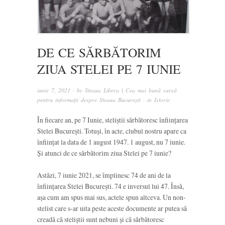
DE CE SĂRBĂTORIM
ZIUA STELEI PE 7 IUNIE
iunie 7, 2021
· by
Steaua Libera | Cea mai bună sursă
pentru informații despre Steaua București
· in
Istorie
În fiecare an, pe 7 Iunie, steliștii sărbătoresc înființarea
Stelei București. Totuși, în acte, clubul nostru apare ca
înființat la data de 1 august 1947. 1 august, nu 7 iunie.
Și atunci de ce sărbătorim ziua Stelei pe 7 iunie?
Astăzi, 7 iunie 2021, se împlinesc 74 de ani de la
înființarea Stelei București. 74 e inversul lui 47. Însă,
așa cum am spus mai sus, actele spun altceva. Un non-
stelist care s-ar uita peste aceste documente ar putea să
creadă că steliștii sunt nebuni și că sărbătoresc