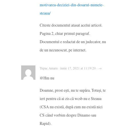
motivarea-deciziei-din-dosarul-numele-
steaua/
Citeste documentul atasat acelui articol.
Pagina 2, chiar primul paragraf.
Documentul e redactat de un judecator, nu
de un necunoscut, pe internet.
Tupac Amaru · iunie 17, 2021 at 11:19:20 · →
@Hm nu
Doamne, prost ești, nu te supăra. Totuși, te
iert pentru că ai zis că wcsb nu e Steaua
(CSA nu există, după cum nu există nici
CS când vorbim despre Dinamo sau
Rapid).