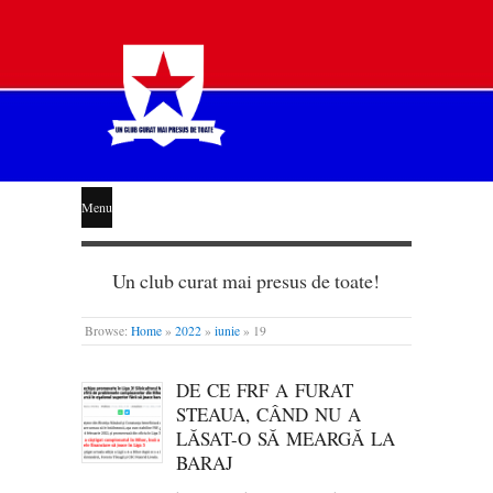
STEAUA
Menu
LIBERĂ
Un club curat mai presus de toate!
Browse:
Home
»
2022
»
iunie
»
19
DE CE FRF A FURAT
STEAUA, CÂND NU A
LĂSAT-O SĂ MEARGĂ LA
BARAJ