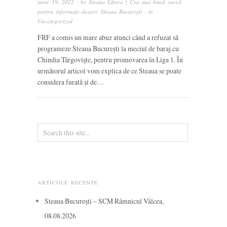
iunie 19, 2022
· by
Steaua Libera | Cea mai bună sursă
pentru informații despre Steaua București
· in
Uncategorized
FRF a comis un mare abuz atunci când a refuzat să
programeze Steaua București la meciul de baraj cu
Chindia Târgoviște, pentru promovarea în Liga 1. În
următorul articol vom explica de ce Steaua se poate
considera furată și de…
ARTICOLE RECENTE
Steaua București – SCM Râmnicul Vâlcea,
08.08.2026