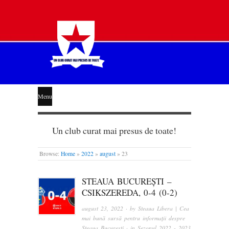
STEAUA
Menu
LIBERĂ
Un club curat mai presus de toate!
Browse:
Home
»
2022
»
august
»
23
STEAUA BUCUREȘTI –
CSIKSZEREDA, 0-4 (0-2)
august 23, 2022
· by
Steaua Libera | Cea
mai bună sursă pentru informații despre
Steaua București
· in
Sezonul 2022 - 2023