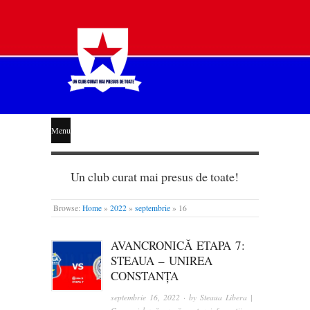
STEAUA
Menu
LIBERĂ
Un club curat mai presus de toate!
Browse:
Home
»
2022
»
septembrie
»
16
AVANCRONICĂ ETAPA 7:
STEAUA – UNIREA
CONSTANȚA
septembrie 16, 2022
· by
Steaua Libera |