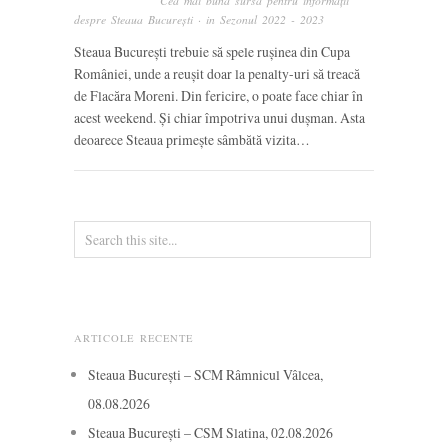
Cea mai bună sursă pentru informații
despre Steaua București
· in
Sezonul 2022 - 2023
Steaua București trebuie să spele rușinea din Cupa
României, unde a reușit doar la penalty-uri să treacă
de Flacăra Moreni. Din fericire, o poate face chiar în
acest weekend. Și chiar împotriva unui dușman. Asta
deoarece Steaua primește sâmbătă vizita…
ARTICOLE RECENTE
Steaua București – SCM Râmnicul Vâlcea,
08.08.2026
Steaua București – CSM Slatina, 02.08.2026